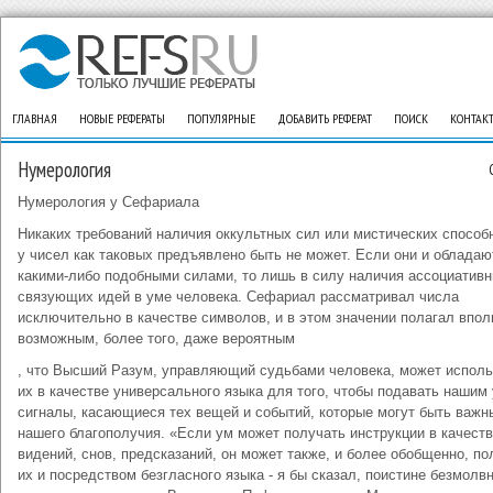
ГЛАВНАЯ
НОВЫЕ РЕФЕРАТЫ
ПОПУЛЯРНЫЕ
ДОБАВИТЬ РЕФЕРАТ
ПОИСК
КОНТАК
Нумерология
Нумерология у Сефариала
Никаких требований наличия оккультных сил или мистических способ
у чисел как таковых предъявлено быть не может. Если они и обладаю
какими-либо подобными силами, то лишь в силу наличия ассоциатив
связующих идей в уме человека. Сефариал рассматривал числа
исключительно в качестве символов, и в этом значении полагал впол
возможным, более того, даже вероятным
, что Высший Разум, управляющий судьбами человека, может исполь
их в качестве универсального языка для того, чтобы подавать нашим
сигналы, касающиеся тех вещей и событий, которые могут быть важн
нашего благополучия. «Если ум может получать инструкции в качест
видений, снов, предсказаний, он может также, и более обобщенно, по
их и посредством безгласного языка - я бы сказал, поистине безмолв