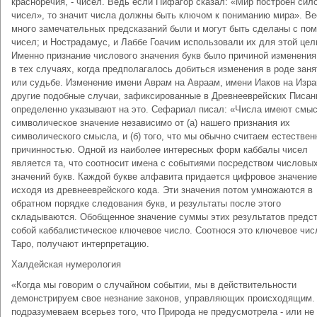
красноречия, - чисел. Ведь если Пифагор сказал: «Мир построен сил
чисел», то значит числа должны быть ключом к пониманию мира». В
много замечательных предсказаний были и могут быть сделаны с п
чисел; и Нострадамус, и Лаббе Гоачим использовали их для этой цел
Именно признание числового значения букв было причиной изменения
в тех случаях, когда предполагалось добиться изменения в роде заня
или судьбе. Изменение имени Аврам на Авраам, имени Иаков на Изра
другие подобные случаи, зафиксированные в Древнееврейских Писан
определенно указывают на это. Сефариал писал: «Числа имеют смы
символическое значение независимо от (а) нашего признания их
символического смысла, и (б) того, что мы обычно считаем естествен
причинностью. Одной из наиболее интересных форм каббалы чисел
является та, что соотносит имена с событиями посредством числовы
значений букв. Каждой букве алфавита придается цифровое значение
исходя из древнееврейского кода. Эти значения потом умножаются в
обратном порядке следования букв, и результаты после этого
складываются. Обобщенное значение суммы этих результатов предс
собой каббалистическое ключевое число. Соотнося это ключевое чис
Таро, получают интерпретацию.
Халдейская нумерология
«Когда мы говорим о случайном событии, мы в действительности
демонстрируем свое незнание законов, управляющих происходящим.
подразумеваем всерьез того, что Природа не предусмотрела - или не