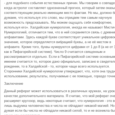
- для подобного события естественных причин. Мы говорим о совпаде
когда астролог составляет однозначный прогноз, который затем оказ
соответствующим реально имеющим место фактам. Но мы, должно б
думаем, что используя это слово, мы отрицаем тем самым научную
возможность предсказывать. Мы можем ощущать себя комфортнее,
используя его». Халдейская нумерология, иногда ее называют Мисти
Нумерологией, отличается тем, что в ней сохраняется связь с древн
алфавитами. Здесь каждой букве соответствует уникальное цифрово
значение, которое определяется вибрацией буквы, а не её местом в
алфавите. Кроме того, буквы нумеруются цифрами от 1 до 8 (а не от 1
как в Пифагорейской системе). Число 9 считается священным и
рассматривается отдельно. Если в Пифагорейской системе основным
именем считается то, которое дано официально, записано в свидетел
рождении, то в Халдейской - то, которое чаще всего используется.
Сторонники Халдейской нумерологии утверждают, что, хотя она трудн
использовании, результаты, получаемые с ее помощью, гораздо точн
Заключение
Данный реферат может использоваться в различных кружках, на урок
качестве дополнительного материала. Я считаю, что мой реферат оч
расширяет кругозор, ведь некоторые считают, что нумерология - это в
лишь выдумка человечества и числа не обладают никакой магией. Но 
думая если бы числа не обладали никакой силой, то и не возникла бы