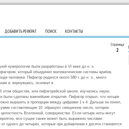
ДОБАВИТЬ РЕФЕРАТ
ПОИСК
КОНТАКТЫ
Страница
2
ой нумерологии были разработаны в VI веке до н. э.
фагором, который объединил математические системы арабов,
оде человека. Пифагор родился около 580 г. до н. э., много
нам и, вернувшись, основал в
 этом обществе, или пифагорейской школе, изучались науки,
 и были сделаны важнейшие открытия. Пифагор открыл, что четыре
ожно выразить в пропорции между цифрами 1 к 4. Дальше он понял,
в сумме составляющие 10, образуют священное число, которое
целостность Вселенной, совершенство. Если четыре ноты могут
ероятно, все сущее также может быть выражено числами.
от одного до четырёх, которые при добавлении к десяти становятся