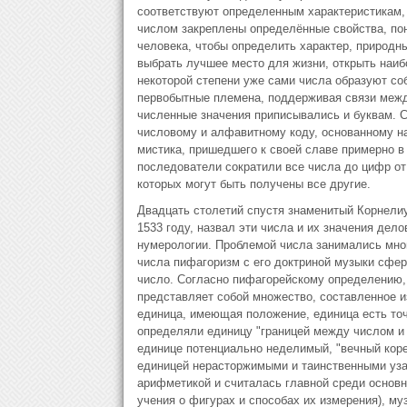
соответствуют определенным характеристикам,
числом закреплены определённые свойства, пон
человека, чтобы определить характер, природн
выбрать лучшее место для жизни, открыть наи
некоторой степени уже сами числа образуют со
первобытные племена, поддерживая связи межд
численные значения приписывались и буквам. 
числовому и алфавитному коду, основанному на
мистика, пришедшего к своей славе примерно в 
последователи сократили все числа до цифр от
которых могут быть получены все другие.
Двадцать столетий спустя знаменитый Корнели
1533 году, назвал эти числа и их значения дел
нумерологии. Проблемой числа занимались мно
числа пифагоризм с его доктриной музыки сфер
число. Согласно пифагорейскому определению,
представляет собой множество, составленное из
единица, имеющая положение, единица есть то
определяли единицу "границей между числом и 
единице потенциально неделимый, "вечный коре
единицей нерасторжимыми и таинственными уза
арифметикой и считалась главной среди основн
учения о фигурах и способах их измерения), муз