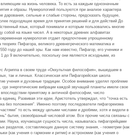
 влияющим на жизнь человека. То есть за каждым однозначным
ятия и образы. Нумерологией пользуются при анализе характера
ые дарования, сильные и слабые стороны, предсказать будущее,
более подходящее время для принятия решений и для действий До
бственный язык, который понимали и которым пользовались многие
у собой на языке чисел. А в некоторых древних алфавитах
Современная нумерология отдает предпочтение упрощенному
 теориях Пифагора, великого древнегреческого математика и
550 году до нашей эры. Как нам известно, Пифагор, его ученики и
 1 до 9 включительно, поскольку они являются исходными, из
ус Агриппа в своем труде «Оккультная философия», вышедшем в
овых, так и личных. Классическая или Пифагорейская школа
гие учения и духовные традиции. Особое внимание уделял проблеме
, где энергетические вибрации каждой звучащей планеты имели свое
 впоследствии принятому в античной философии, число
 единиц. Развивая эти идеи, Аристотель утверждал, что "точка есть
чка без положения". Именно поэтому последователи пифагореизма
частями" то есть между целыми числами и дробями, хотя и видели в
нь" бытия, своеобразный числовой атом. Все прочие числа связаны с
ми. Наука, изучающая сущность числа, называлась пифагорейцами
ых разделов, составляющих данную систему знания, - геометрии (как
ыки (как учения о гармонии и ритме) и астрономии (как учения о