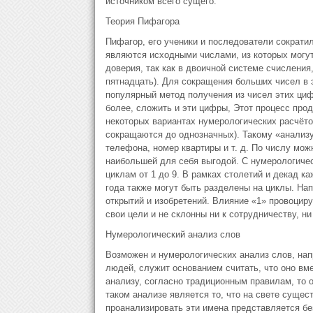
источником всего сущего.
Теория Пифагора
Пифагор, его ученики и последователи сократил
являются исходными числами, из которых могут
доверия, так как в двоичной системе счисления
пятнадцать). Для сокращения больших чисел в
популярный метод получения из чисел этих циф
более, сложить и эти цифры, Этот процесс прод
некоторых вариантах нумерологических расчёто
сокращаются до однозначных). Такому «анализу
телефона, номер квартиры и т. д. По числу мож
наибольшей для себя выгодой. С нумерологиче
циклам от 1 до 9. В рамках столетий и декад к
года также могут быть разделены на циклы. Нап
открытий и изобретений. Влияние «1» провоцир
свои цели и не склонны ни к сотрудничеству, н
Нумерологический анализ слов
Возможен и нумерологических анализ слов, напр
людей, служит основанием считать, что оно вм
анализу, согласно традиционным правилам, то 
таком анализе является то, что на свете сущес
проанализировать эти имена представляется бе