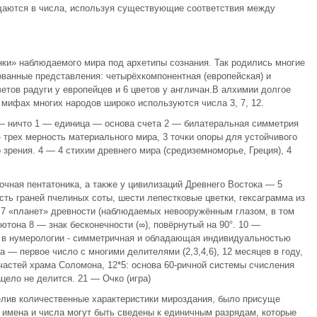
ащаются в числа, используя существующие соответствия между
нки» наблюдаемого мира под архетипы сознания. Так родились многие
ванные представления: четырёхкомпонентная (европейская) и
ветов радуги у европейцев и 6 цветов у англичан.В алхимии долгое
 мифах многих народов широко используются числа 3, 7, 12.
— ничто 1 — единица — основа счета 2 — билатеральная симметрия
 трех мерность материального мира, 3 точки опоры для устойчивого
 зрения. 4 — 4 стихии древнего мира (средиземноморье, Греция), 4
очная пентатоника, а также у цивилизаций Древнего Востока — 5
есть граней пчелиных соты, шести лепестковые цветки, гексаграмма из
 7 «планет» древности (наблюдаемых невооружённым глазом, в том
ьютона 8 — знак бесконечности (∞), повёрнутый на 90°. 10 —
 в нумерологии - симметричная и обладающая индивидуальностью
а — первое число с многими делителями (2,3,4,6), 12 месяцев в году,
 частей храма Соломона, 12*5: основа 60-ричной системы счисления
цело не делится. 21 — Очко (игра)
елив количественные характеристики мироздания, было присуще
, имена и числа могут быть сведены к единичным разрядам, которые