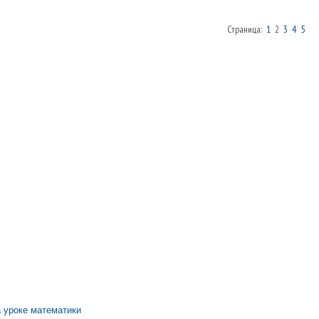
Страница:
1
2
3
4
5
 уроке математики