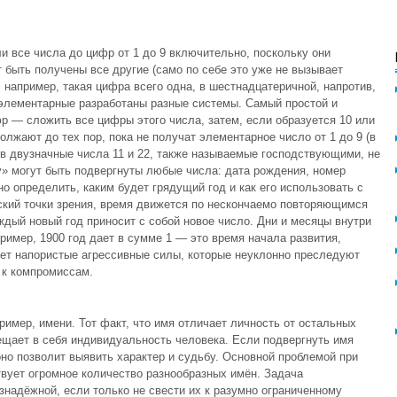
и все числа до цифр от 1 до 9 включительно, поскольку они
 быть получены все другие (само по себе это уже не вызывает
, например, такая цифра всего одна, в шестнадцатеричной, напротив,
 элементарные разработаны разные системы. Самый простой и
р — сложить все цифры этого числа, затем, если образуется 10 или
олжают до тех пор, пока не получат элементарное число от 1 до 9 (в
в двузначные числа 11 и 22, также называемые господствующими, не
» могут быть подвергнуты любые числа: дата рождения, номер
но определить, каким будет грядущий год и как его использовать с
ский точки зрения, время движется по нескончаемо повторяющимся
аждый новый год приносит с собой новое число. Дни и месяцы внутри
ример, 1900 год дает в сумме 1 — это время начала развития,
ует напористые агрессивные силы, которые неуклонно преследуют
и к компромиссам.
имер, имени. Тот факт, что имя отличает личность от остальных
ещает в себя индивидуальность человека. Если подвергнуть имя
оно позволит выявить характер и судьбу. Основной проблемой при
твует огромное количество разнообразных имён. Задача
знадёжной, если только не свести их к разумно ограниченному