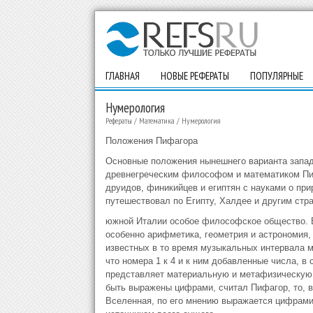
ГЛАВНАЯ
НОВЫЕ РЕФЕРАТЫ
ПОПУЛЯРНЫЕ
Нумерология
Рефераты
/
Математика
/
Нумерология
Положения Пифагора
Основные положения нынешнего варианта западн
древнегреческим философом и математиком Пи
друидов, финикийцев и египтян с науками о прир
путешествовал по Египту, Халдее и другим стра
южной Италии особое философское общество. В
особенно арифметика, геометрия и астрономия,
известных в то время музыкальных интервала м
что номера 1 к 4 и к ним добавленные числа, 
представляет материальную и метафизическую 
быть выражены цифрами, считал Пифагор, то, в
Вселенная, по его мнению выражается цифрами 