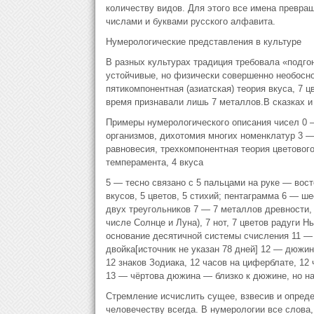
количеству видов. Для этого все имена превр
числами и буквами русского алфавита.
Нумерологические представления в культуре
В разных культурах традиция требовала «подго
устойчивые, но физически совершенно необосно
пятикомпонентная (азиатская) теория вкуса, 7 ц
время признавали лишь 7 металлов.В сказках и
Примеры нумерологического описания чисел 0 
организмов, дихотомия многих номенклатур 3 —
равновесия, трехкомпонентная теория цветового
темперамента, 4 вкуса
5 — тесно связано с 5 пальцами на руке — вост
вкусов, 5 цветов, 5 стихий; пентаграмма 6 — ш
двух треугольников 7 — 7 металлов древности,
числе Солнце и Луна), 7 нот, 7 цветов радуги Н
основание десятичной системы счисления 11 —
двойка[источник не указан 78 дней] 12 — дюжин
12 знаков Зодиака, 12 часов на циферблате, 12
13 — чёртова дюжина — близко к дюжине, но на
Стремление исчислить сущее, взвесив и опред
человечеству всегда. В нумерологии все слова