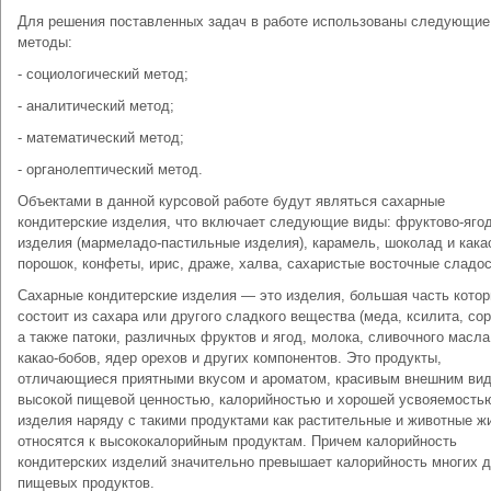
Для решения поставленных задач в работе использованы следующие
методы:
- социологический метод;
- аналитический метод;
- математический метод;
- органолептический метод.
Объектами в данной курсовой работе будут являться сахарные
кондитерские изделия, что включает следующие виды: фруктово-яго
изделия (мармеладо-пастильные изделия), карамель, шоколад и кака
порошок, конфеты, ирис, драже, халва, сахаристые восточные сладос
Сахарные кондитерские изделия — это изделия, большая часть кото
состоит из сахара или другого сладкого вещества (меда, ксилита, сор
а также патоки, различных фруктов и ягод, молока, сливочного масла
какао-бобов, ядер орехов и других компонентов. Это продукты,
отличающиеся приятными вкусом и ароматом, красивым внешним ви
высокой пищевой ценностью, калорийностью и хорошей усвояемостью
изделия наряду с такими продуктами как растительные и животные ж
относятся к высококалорийным продуктам. Причем калорийность
кондитерских изделий значительно превышает калорийность многих д
пищевых продуктов.