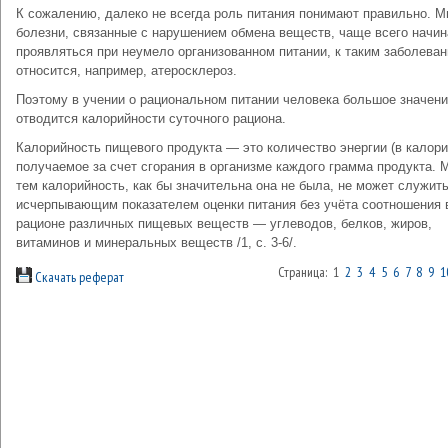
К сожалению, далеко не всегда роль питания понимают правильно. М
болезни, связанные с нарушением обмена веществ, чаще всего начи
проявляться при неумело организованном питании, к таким заболева
относится, например, атеросклероз.
Поэтому в учении о рациональном питании человека большое значен
отводится калорийности суточного рациона.
Калорийность пищевого продукта — это количество энергии (в калори
получаемое за счет сгорания в организме каждого грамма продукта.
тем калорийность, как бы значительна она не была, не может служит
исчерпывающим показателем оценки питания без учёта соотношения 
рационе различных пищевых веществ — углеводов, белков, жиров,
витаминов и минеральных веществ /1, с. 3-6/.
Страница: 1
2
3
4
5
6
7
8
9
1
Скачать реферат