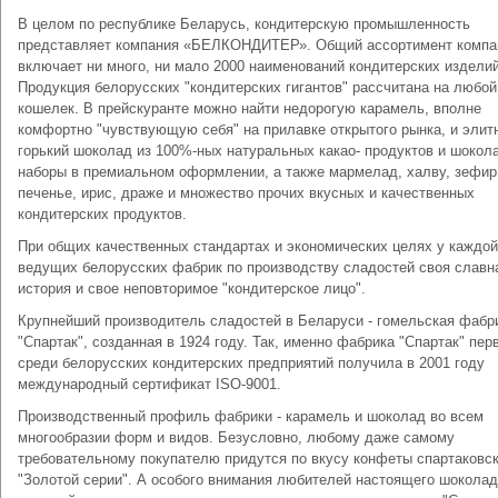
В целом по республике Беларусь, кондитерскую промышленность
представляет компания «БЕЛКОНДИТЕР». Общий ассортимент компа
включает ни много, ни мало 2000 наименований кондитерских изделий
Продукция белорусских "кондитерских гигантов" рассчитана на любой
кошелек. В прейскуранте можно найти недорогую карамель, вполне
комфортно "чувствующую себя" на прилавке открытого рынка, и элит
горький шоколад из 100%-ных натуральных какао- продуктов и шокол
наборы в премиальном оформлении, а также мармелад, халву, зефир
печенье, ирис, драже и множество прочих вкусных и качественных
кондитерских продуктов.
При общих качественных стандартах и экономических целях у каждой
ведущих белорусских фабрик по производству сладостей своя славн
история и свое неповторимое "кондитерское лицо".
Крупнейший производитель сладостей в Беларуси - гомельская фабр
"Спартак", созданная в 1924 году. Так, именно фабрика "Спартак" пер
среди белорусских кондитерских предприятий получила в 2001 году
международный сертификат ISO-9001.
Производственный профиль фабрики - карамель и шоколад во всем
многообразии форм и видов. Безусловно, любому даже самому
требовательному покупателю придутся по вкусу конфеты спартаковс
"Золотой серии". А особого внимания любителей настоящего шоколад