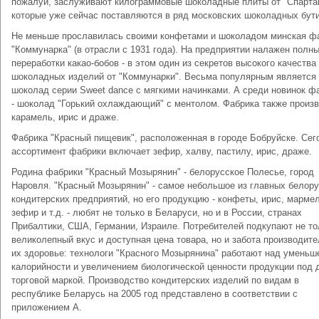
пожалуй, заслуживают килограммовые шоколадные плиты от "Спарта
которые уже сейчас поставляются в ряд московских шоколадных бути
Не меньше прославилась своими конфетами и шоколадом минская ф
"Коммунарка" (в отрасли с 1931 года). На предприятии налажен полн
переработки какао-бобов - в этом один из секретов высокого качества
шоколадных изделий от "Коммунарки". Весьма популярным является
шоколад серии Sweet dance с мягкими начинками. А среди новинок ф
- шоколад "Горький охлаждающий" с ментолом. Фабрика также произ
карамель, ирис и драже.
Фабрика "Красный пищевик", расположенная в городе Бобруйске. Сег
ассортимент фабрики включает зефир, халву, пастилу, ирис, драже.
Родина фабрики "Красный Мозырянин" - белорусское Полесье, город
Наровля. "Красный Мозырянин" - самое небольшое из главных белор
кондитерских предприятий, но его продукцию - конфеты, ирис, марме
зефир и т.д. - любят не только в Беларуси, но и в России, странах
Прибалтики, США, Германии, Израиле. Потребителей подкупают не то
великолепный вкус и доступная цена товара, но и забота производите
их здоровье: технологи "Красного Мозырянина" работают над умень
калорийности и увеличением биологической ценности продукции под 
торговой маркой. Производство кондитерских изделий по видам в
республике Беларусь на 2005 год представлено в соответствии с
приложением А.