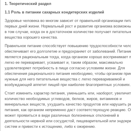
1.
Теоретический раздел
1.1 Роль в питании сахарных кондитерских изделий
Здоровье человека во многом зависит от правильной организации пит
первых дней жизни. Нормальный рост и развитие организма возможн
в том случае, когда он в достаточном количестве получает питатель
вещества хорошего качества.
Правильное питание способствует повышению трудоспособности чело
обеспечивает его долголетие и предохраняет от заболеваний. Питани
является рациональным тогда, когда организм хорошо воспринимает 
легко ее переваривает, усваивает и, таким образом, максимально
удовлетворяет потребность в пище согласно условиям жизни. Для
обеспечения рационального питания необходимо, чтобы организм пр
нужные для него питательные вещества с легко перевариваемой и
возбуждающей аппетит пищей при наиболее благоприятных условиях.
Стоит изменить характер питания, уменьшить или, наоборот, увеличи
количество необходимых углеводов, белков, жиров, витаминов и
минеральных веществ, ухудшить качество продуктов или нарушить 
питания, как организм непременно даст соответствующую реакцию. О
может проявиться в виде различных болезненных отклонений в
деятельности нервной или сосудистой, пищеварительной или эндокр
систем и привести к истощению, либо к ожирению.