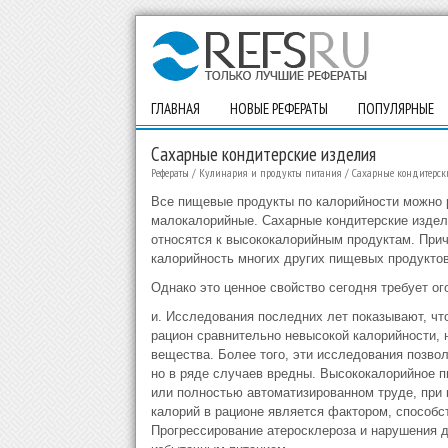
ГЛАВНАЯ
НОВЫЕ РЕФЕРАТЫ
ПОПУЛЯРНЫЕ
Сахарные кондитерские изделия
Рефераты
/
Кулинария и продукты питания
/
Сахарные кондитерск
Все пищевые продукты по калорийности можно 
малокалорийные. Сахарные кондитерские издели
относятся к высококалорийным продуктам. При
калорийность многих других пищевых продуктов
Однако это ценное свойство сегодня требует ог
и. Исследования последних лет показывают, ч
рацион сравнительно невысокой калорийности,
вещества. Более того, эти исследования позвол
но в ряде случаев вредны. Высококалорийное п
или полностью автоматизированном труде, при
калорий в рационе является фактором, способ
Прогрессирование атеросклероза и нарушения д