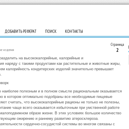
ДОБАВИТЬ РЕФЕРАТ
ПОИСК
КОНТАКТЫ
Страница
2
ие изделия
разделить на высококалорийные, калорийные и
я наряду с такими продуктами как растительные и животные жиры,
чем калорийность кондитерских изделий значительно превышает
.
оворк
то наиболее полезным и в полном смысле рациональным оказывается
 но в котором оптимально подобраны все необходимые пищевые
яют считать, что высококалорийные рационы не только не полезны,
итание чаще всего оказывается избыточным при умственной работе
 малоподвижном образе жизни. В этих условиях большое количество
ствующим ожирению и раннему развитию атеросклероза.
еятельности сердечно-сосудистой системы во многом связаны с