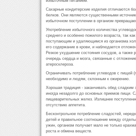
избыточным питанием.
Сахарные кондитерские изделия отличаются бо
белков. Они являются существенными источник
избыточном поступлении в организм превращаю
Употребление избыточного количества углеводов
среднего и особенно пожилого возраста, так к
поступающим и удаляющимся из организма холе
его содержание в крови, и наблюдается отложе
Резкое ухудшение состояния сосудов, а также 
очередь сердца и мозга, связанные с отложени
атеросклероза.
Ограничивать потребление углеводов с пищей (
необходимо и людям, склонным к ожирению.
Хорошая традиция - заканчивать обед сладким
иногда незадолго до основных приемов пищи. С
пищеварительных желез. Излишнее поступление
отсутствию аппетита.
Бесконтрольное потребление сладостей, неред
детей и правильное соотношение между отдельн
ужин, организм получает мало не только крахм
роста и обмена веществ.