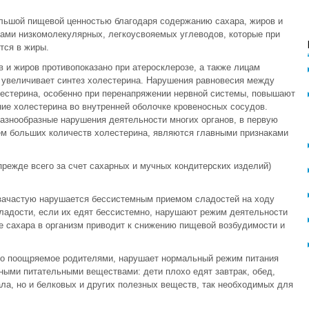
льшой пищевой ценностью благодаря содержанию сахара, жиров и
ами низкомолекулярных, легкоусвояемых углеводов, которые при
тся в жиры.
 и жиров противопоказано при атеросклерозе, а также лицам
ак увеличивает синтез холестерина. Нарушения равновесия между
стерина, особенно при перенапряжении нервной системы, повышают
ние холестерина во внутренней оболочке кровеносных сосудов.
разнообразные нарушения деятельности многих органов, в первую
ем больших количеств холестерина, являются главными признаками
прежде всего за счет сахарных и мучных кондитерских изделий)
 зачастую нарушается бессистемным приемом сладостей на ходу
ладости, если их едят бессистемно, нарушают режим деятельности
 сахара в организм приводит к снижению пищевой возбудимости и
ко поощряемое родителями, нарушает нормальный режим питания
ыми питательными веществами: дети плохо едят завтрак, обед,
ала, но и белковых и других полезных веществ, так необходимых для