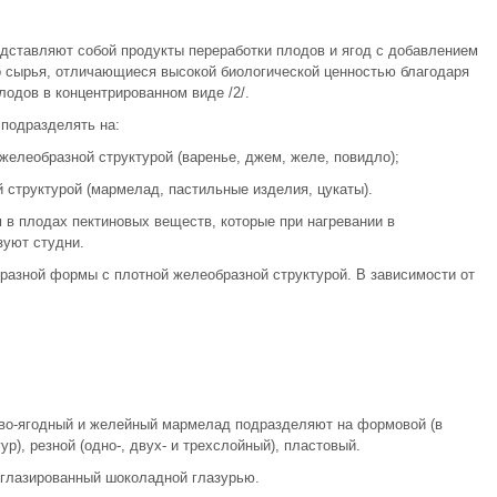
дставляют собой продукты переработки плодов и ягод с добавлением
го сырья, отличающиеся высокой биологической ценностью благодаря
одов в концентрированном виде /2/.
подразделять на:
желеобразной структурой (варенье, джем, желе, повидло);
 структурой (мармелад, пастильные изделия, цукаты).
в плодах пектиновых веществ, которые при нагревании в
зуют студни.
разной формы с плотной желеобразной структурой. В зависимости от
во-ягодный и желейный мармелад подразделяют на формовой (в
), резной (одно-, двух- и трехслойный), пластовый.
глазированный шоколадной глазурью.