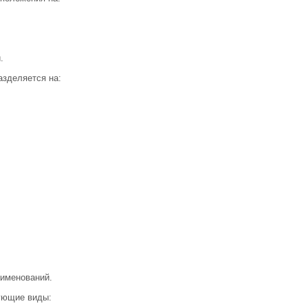
.
азделяется на:
аименований.
ующие виды: