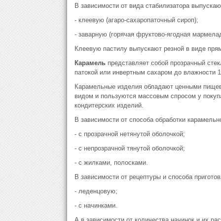
В зависимости от вида стабилизатора выпускаю
- клеевую (агаро-сахаропаточный сироп);
- заварную (горячая фруктово-ягодная мармела
Клеевую пастилу выпускают резной в виде прям
Карамель
представляет собой прозрачный стек
патокой или инвертным сахаром до влажности 1
Карамельные изделия обладают ценными пищев
видом и пользуются массовым спросом у покуп
кондитерских изделий.
В зависимости от способа обработки карамельн
- с прозрачной нетянутой оболочкой;
- с непрозрачной тянутой оболочкой;
- с жилками, полосками.
В зависимости от рецептуры и способа пригото
- леденцовую;
- с начинками.
А в зависимости от количества начинок и их ра