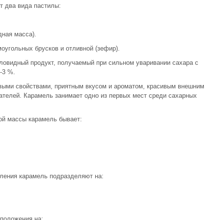
т два вида пастилы:
дная масса).
оугольных брусков и отливной (зефир).
ловидный продукт, получаемый при сильном уваривании сахара с
-3 %.
ыми свойствами, приятным вкусом и ароматом, красивым внешним
ателей. Карамель занимает одно из первых мест среди сахарных
ой массы карамель бывает:
вления карамель подразделяют на:
сположения на: