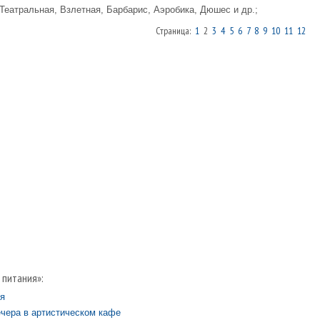
 Театральная, Взлетная, Барбарис, Аэробика, Дюшес и др.;
Страница:
1
2
3
4
5
6
7
8
9
10
11
12
 питания»:
я
чера в артистическом кафе