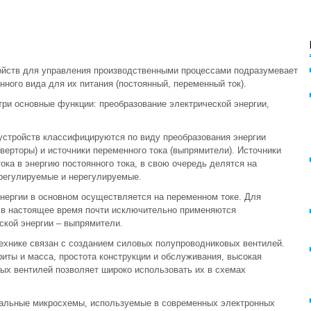
ойств для управления производственными процессами подразумевает
ного вида для их питания (постоянный, переменный ток).
три основные функции: преобразование электрической энергии,
 устройств классифицируются по виду преобразования энергии
нверторы) и источники переменного тока (выпрямители). Источники
ка в энергию постоянного тока, в свою очередь делятся на
 регулируемые и нерегулируемые.
нергии в основном осуществляется на переменном токе. Для
й в настоящее время почти исключительно применяются
ской энергии – выпрямители.
ехнике связан с созданием силовых полупроводниковых вентилей.
иты и масса, простота конструкции и обслуживания, высокая
ых вентилей позволяет широко использовать их в схемах
.
ральные микросхемы, используемые в современных электронных