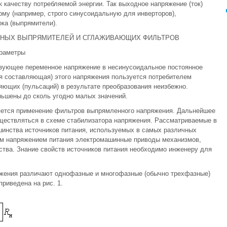
 качеству потребляемой энергии. Так выходное напряжение (ток)
му (например, строго синусоидальную для инверторов),
ка (выпрямители).
ЗНЫХ ВЫПРЯМИТЕЛЕЙ И СГЛАЖИВАЮЩИХ ФИЛЬТРОВ
араметры
зующее переменное напряжение в несинусоидальное постоянное
ая составляющая) этого напряжения пользуется потребителем
яющих (пульсаций) в результате преобразования неизбежно.
ьшены до сколь угодно малых значений.
яется применение фильтров выпрямленного напряжения. Дальнейшее
ществляться в схеме стабилизатора напряжения. Рассматриваемые в
шинства источников питания, используемых в самых различных
ым напряжением питания электромашинные приводы механизмов,
ства. Знание свойств источников питания необходимо инженеру для
яжения различают однофазные и многофазные (обычно трехфазные)
риведена на рис. 1.