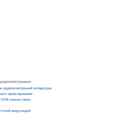
 радиоэлектроника»:
ию радиоэлектронной аппаратуры
кого проектирования
х GSM каналы связи
стотной модуляцией