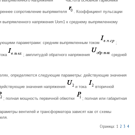
и выпрямленного напряжения
частота основной гармоники
треннее сопротивление выпрямителя
. Коэффициент пульсации
и выпрямленного напряжения Uom1 к среднему выпрямленному
дующими параметрами: средним выпрямленным током
;
тока
; амплитудой обратного напряжения
средней
елях, определяются следующие параметры: действующие значения
 действующие значения напряжения
и тока
вторичной
; полная мощность первичной обмотки
; полная или габаритная
Параметры вентилей и трансформатора зависят как от схемы
еля.
Страница: 1
2
3
4