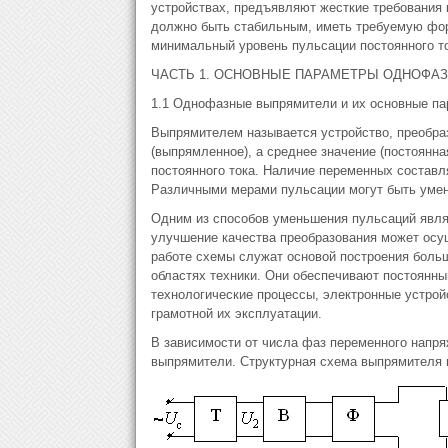
устройствах, предъявляют жесткие требования к
должно быть стабильным, иметь требуемую фор
минимальный уровень пульсации постоянного то
ЧАСТЬ 1. ОСНОВНЫЕ ПАРАМЕТРЫ ОДНОФА
1.1 Однофазные выпрямители и их основные п
Выпрямителем называется устройство, преобра
(выпрямленное), а среднее значение (постоянн
постоянного тока. Наличие переменных составл
Различными мерами пульсации могут быть умен
Одним из способов уменьшения пульсаций явл
улучшение качества преобразования может осу
работе схемы служат основой построения боль
областях техники. Они обеспечивают постоянн
технологические процессы, электронные устрой
грамотной их эксплуатации.
В зависимости от числа фаз переменного напр
выпрямители. Структурная схема выпрямителя п