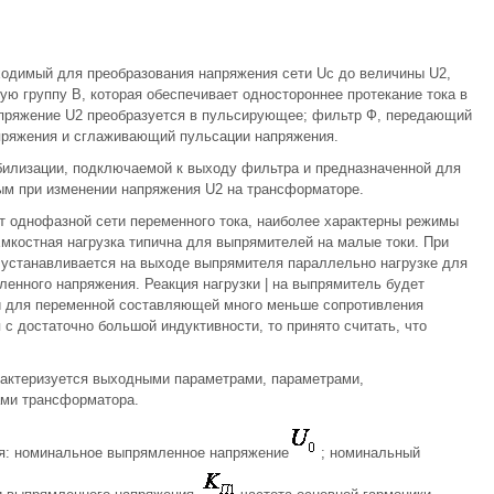
одимый для преобразования напряжения сети Uc до величины U2,
ую группу В, которая обеспечивает одностороннее протекание тока в
напряжение U2 преобразуется в пульсирующее; фильтр Ф, передающий
ряжения и сглаживающий пульсации напряжения.
илизации, подключаемой к выходу фильтра и предназначенной для
ым при изменении напряжения U2 на трансформаторе.
 однофазной сети переменного тока, наиболее характерны режимы
Емкостная нагрузка типична для выпрямителей на малые токи. При
 устанавливается на выходе выпрямителя параллельно нагрузке для
нного напряжения. Реакция нагрузки | на выпрямитель будет
й для переменной составляющей много меньше сопротивления
с достаточно большой индуктивности, то принято считать, что
актеризуется выходными параметрами, параметрами,
ами трансформатора.
я: номинальное выпрямленное напряжение
; номинальный