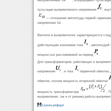
выпрямленный ток
; коэффициент пульсаци
пульсации выпрямленного напряжения
; вну
— отношение амплитуды первой гармоник
напряжению Uo .
Вентили в выпрямителях характеризуются сле
действующим значением тока
; амплитудой 
мощностью рассеиваемой за период
.
Для трансформаторов, работающих в выпрямит
напряжения
, и тока
первичной обмотки;
обмотки; полная мощность вторичной обмотки
мощность трансформатора
. 
выпрямления, так и от режима работы выпрямит
Скачать реферат