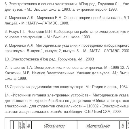
6. Электротехника и основы электроники. //Под ред. Глудкина 0.IL Уч
для вузов. - М,: Высшая школа, 1993, электронная версия 1998.
7. Марченко А.Л., Марченко Е.А. Основы теории цепей и сигналов. // 
лекций. - М.: МАТИ—ЛАТМЭС, 1998.
8. Рекус Г.Г., Чесноков В.Н. Лабораторные работы по электротехнике 
основам электроники. - М.: Высшая школа, 1993.
9. Марченко А.Л. Методические указания к проведению лабораторног
практикума. Выпуск 1, выпуск 2, выпуск 3. -.М.: МАТИ—ЛАТМЭС, 200
10. Электротехника /Под ред. Горбунова. -М., 2003
И. Глазенко Т.А. Электротехника и основы электроники.-М., 1996 12. А
Касаткин, М.В. Немцов Электротехника. Учебник для вузов. -М.: Выс
школа, 1999.
13.Справочник радиолюбителя конструктора. М.: Радио и связь, 1984.
14. «Источники питания электронных устройств». Методические указа
для выполнения курсовой работы по дисциплине «Общая электротехн
электроника» для студентов специальности – 110302 - Электрификаци
автоматизация сельского хозяйства./Вендин С.В./ БелГСХА, 2009.