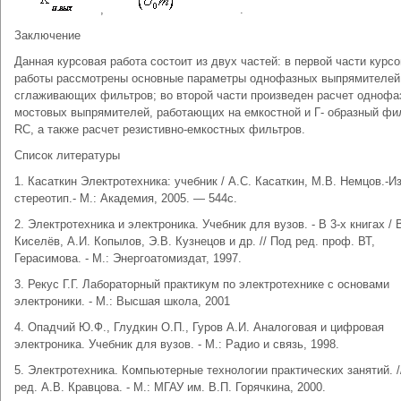
,
.
Заключение
Данная курсовая работа состоит из двух частей: в первой части курс
работы рассмотрены основные параметры однофазных выпрямителей
сглаживающих фильтров; во второй части произведен расчет однофа
мостовых выпрямителей, работающих на емкостной и Г- образный фи
RC, а также расчет резистивно-емкостных фильтров.
Список литературы
1. Касаткин Электротехника: учебник / А.С. Касаткин, М.В. Немцов.-Из
стереотип.- М.: Академия, 2005. — 544с.
2. Электротехника и электроника. Учебник для вузов. - В 3-х книгах / 
Киселёв, А.И. Копылов, Э.В. Кузнецов и др. // Под ред. проф. ВТ,
Герасимова. - М.: Энергоатомиздат, 1997.
3. Рекус Г.Г. Лабораторный практикум по электротехнике с основами
электроники. - М.: Высшая школа, 2001
4. Опадчий Ю.Ф., Глудкин О.П., Гуров А.И. Аналоговая и цифровая
электроника. Учебник для вузов. - М.: Радио и связь, 1998.
5. Электротехника. Компьютерные технологии практических занятий. 
ред. А.В. Кравцова. - М.: МГАУ им. В.П. Горячкина, 2000.