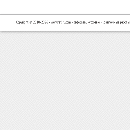
Copyright © 2010-2026 - www.refsru.com - рефераты, курсовые и дипломные работы