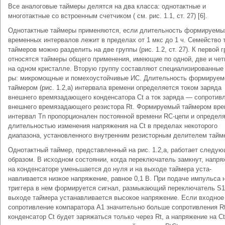
Все аналоговые таймеры делятся на два класса: однотактные и
многотактные со встроенным счетчиком ( см. рис. 1.1, ст. 27) [6].
Однотактные таймеры применяются, если длитель­ность формируемы
временных интервалов лежит в пределах от 1 мкс до 1 ч. Семейство 
таймеров можно разделить на две группы (рис. 1.2, ст. 27). К первой 
относятся таймеры общего применения, имеющие по одной, две и че
на одном кристалле. Вторую группу составляют специализированные
ры: микромощные и помехоустойчивые ИС. Длитель­ность формируем
таймером (рис. 1.2,а) интервала времени определяется током заряда
внешнего времязадающего конденсатора Сt а ток заряда — сопротив
внешнего времязадающего резистора Rt. Фор­мируемый таймером вр
интервал Тn пропор­ционален постоянной времени RC-цепи и определ
длительностью изменения напряжения на Ct в пределах некоторого
диапазона, установленного внутрен­ним резисторным делителем тайм
Однотактный таймер, представленный на рис. 1.2,а, работает следу
образом. В исходном состоянии, когда переключатель замкнут, напря
на конден­саторе уменьшается до нуля и на выходе таймера уста­
навливается низкое напряжение, равное 0,1 В. При подаче импульса 
триггера в нем формируется сигнал, размыкающий переключатель S1,
выходе таймера устанавливается высокое напряжение. Если входное
сопротивление компаратора А1 значительно больше сопротивления Rt
конденсатор Сt будет заря­жаться только через Rt, а напряжение на С