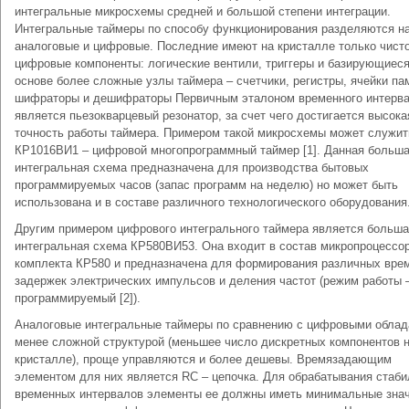
интегральные микросхемы средней и большой степени интеграции.
Интегральные таймеры по способу функционирования разделяются н
аналоговые и цифровые. Последние имеют на кристалле только чист
цифровые компоненты: логические вентили, триггеры и базирующиеся
основе более сложные узлы таймера – счетчики, регистры, ячейки па
шифраторы и дешифраторы Первичным эталоном временного интерва
является пьезокварцевый резонатор, за счет чего достигается высока
точность работы таймера. Примером такой микросхемы может служит
КР1016ВИ1 – цифровой многопрограммный таймер [1]. Данная больш
интегральная схема предназначена для производства бытовых
программируемых часов (запас программ на неделю) но может быть
использована и в составе различного технологического оборудования
Другим примером цифрового интегрального таймера является больш
интегральная схема КР580ВИ53. Она входит в состав микропроцессо
комплекта КР580 и предназначена для формирования различных вре
задержек электрических импульсов и деления частот (режим работы 
программируемый [2]).
Аналоговые интегральные таймеры по сравнению с цифровыми обла
менее сложной структурой (меньшее число дискретных компонентов 
кристалле), проще управляются и более дешевы. Времязадающим
элементом для них является RC – цепочка. Для обрабатывания стаб
временных интервалов элементы ее должны иметь минимальные зна