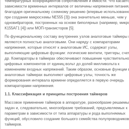
температурных коэффициентов сопротивления и емкости. Что касает
зависимости временных интервалов от величины напряжения питания,
благодаря оригинальному схемному решению (впервые использованн
при создании микросхемы NE555 [3]) она значительно меньше, чем у
одновибраторов, построенных на основе биполярных (например, микр
К155АГ1 [4]) или МОП-транзисторов [5].
По функциональному составу внутренних узлов аналоговые таймеры 
являются полностью аналоговыми. Они наряду с компараторами
напряжения, которые относят к аналоговым ИС, содержат узлы,
выполняющие цифровые функции: логиче­ские вентили, триггеры, сче
др. Компараторы в таймерах обеспечивают повышение чувствительно
цифровых компонентов от единиц вольт до долей милли­вольта к
изменениям входных напряжений. Таким об­разом, основные функции 
аналоговых таймерах выполняют циф­ровые узлы, точность же
формирования интервала времени определяется в первую очередь
компараторами напряжения.
1.1. Классификация и принципы построения таймеров
Массовое применение таймеров в аппаратуре, раз­нообразие решаемы
задач и, следовательно, мно­гообразие требований, предъявляемых к 
параметрам в зависимости от типа аппаратуры и рода выпол­няемых
функций, обусловило создание большого семей­ства полупроводнико
таймеров.