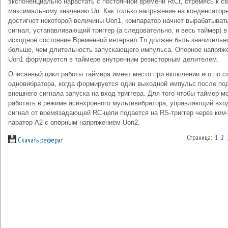
экспоненциально нарастать с постоянной времени RtCt, стремясь к с
максимальному значению Un. Как только напряжение на конденсатор
достигнет не­которой величины Uоп1, компаратор начнет вырабаты­ват
сигнал, устанавливающий триггер (а следователь­но, и весь таймер) в
исходное состояние Временной интервал Тn должен быть значительн
больше, чем длительность запускающего импульса. Опорное напряж
Uon1 формируется в таймере внутренним резисторным делителем.
Описанный цикл работы таймера имеет место при включении его по с
одновибратора, когда форми­руется один выходной импульс после по
внешнего сигнала запуска на вход триггера. Для того чтобы таймер м
работать в режиме асинхронного мульти­вибратора, управляющий вхо
сигнал от времязадающей RC-цепи подается на RS-триггер через ком­
паратор А2 с опорным напряжением Uon2.
Страница: 1
2
Скачать реферат