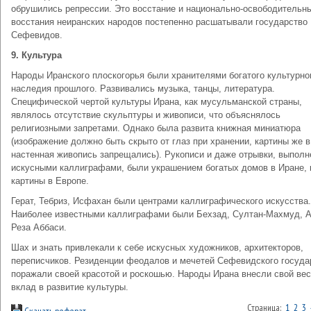
обрушились репрессии. Это восстание и национально-освободительн
восстания неиранских народов постепенно расшатывали государство
Сефевидов.
9.
Культура
Народы Иранского плоскогорья были хранителями богатого культурно
наследия прошлого. Развивались музыка, танцы, литература.
Специфической чертой культуры Ирана, как мусульманской страны,
являлось отсутствие скульптуры и живописи, что объяснялось
религиозными запретами. Однако была развита книжная миниатюра
(изображение должно быть скрыто от глаз при хранении, картины же в
настенная живопись запрещались). Рукописи и даже отрывки, выпол
искусными каллиграфами, были украшением богатых домов в Иране, 
картины в Европе.
Герат, Тебриз, Исфахан были центрами каллиграфического искусства.
Наиболее известными каллиграфами были Бехзад, Султан-Махмуд, А
Реза Аббаси.
Шах и знать привлекали к себе искусных художников, архитекторов,
переписчиков. Резиденции феодалов и мечетей Сефевидского госуда
поражали своей красотой и роскошью. Народы Ирана внесли свой ве
вклад в развитие культуры.
Страница:
1
2
3