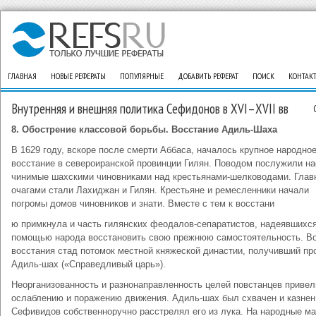
ГЛАВНАЯ
НОВЫЕ РЕФЕРАТЫ
ПОПУЛЯРНЫЕ
ДОБАВИТЬ РЕФЕРАТ
ПОИСК
КОНТАК
Внутренняя и внешняя политика Сефидонов в XVI–XVII вв
8.
Обострение классовой борьбы. Восстание Адиль-Шаха
В 1629 году, вскоре после смерти Аббаса, началось крупное народно
восстание в североиранской провинции Гилян. Поводом послужили на
чинимые шахскими чиновниками над крестьянами-шелководами. Гла
очагами стали Лахиджан и Гилян. Крестьяне и ремесленники начали
погромы домов чиновников и знати. Вместе с тем к восстани
ю примкнула и часть гилянских феодалов-сепаратистов, надеявшихся
помощью народа восстановить свою прежнюю самостоятельность. В
восстания стад потомок местной княжеской династии, получивший п
Адиль-шах («Справедливый царь»).
Неорганизованность и разнонаправленность целей повстанцев привел
ослаблению и поражению движения. Адиль-шах был схвачен и казнен
Сефивидов собственноручно расстрелял его из лука. На народные м