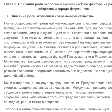
Глава 1. Описания роли экологии и экологического фактора на р
общества и города Дзержинска
1.1. Описание роли экологии в современном обществе
После Всероссийской чрезвычайной конференции по охране природы,
прошедшей в Политехническом музее 13 июня 2004 года, вопрос о том
такое экология, кому она нужна и для чего, к сожалению, не прояснил
запутался. В то же время именно от ответа на него сегодня зависит
состояние дел в области экологии. Выступавший на конференции мин
природных ресурсов Б.А. Яцкевич оказался в роли человека, заранее
обреченного на непонимание. Он сказал, что перестройка природоохр
органов, в частности, передача функций Госкомэкологии и Рослесхоз
Министерству природных ресурсов – часть хорошо продуманного пла
выступал против насилия бюрократии, ведомственного подхода, ме
развитию экологии, предложил расставить все недостающие точки д
дальнейшей работы.
Как и ожидалось, он покинул трибуну непонятым. Представление о к
экологии владело сознанием его частников. Между тем, происходяще
сводится к замене одного ведомства другим. Гораздо тревожнее
сохраняющееся непонимание того, что представляет собой экология, 
ее задачи, роль и место в обществе.
Экология и жизнь ориентирована не на крики, эмоции, "зеленый шум",