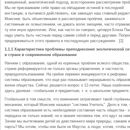
взвешенный, аналитический подход, всестороннее рассмотрение проб
Мы не присваиваем себе право на обладание истиной в последней
инстанции, а пытаемся действовать, как завещал наш главный редакт
Моисеев: быть объективными в рассмотрении проблем, заниматься
системным их осмыслением, не давать волю эмоциям, часто отраж
ту или иную идеологию. Или, как часто он говорил, цитируя Блеза Па
надо уметь быть честным перед самим собой и перед другими. Попр
придерживаться этого правила в последующих рассуждениях . [2]
1.1.1 Характеристика проблемы преподнесения экологической си
в стране в современном образовании
Начнем с образования, одной из коренных проблем всякого общества.
стране реформируются не только органы управления, в частности,
природопользованием. На гребне перемен инициируются и реформы
системы образования, что еще раз показывает неразрывность образо
жизни общества. Сейчас решается вопрос о 12-летке. Наша озабочен
здесь двоякая - глобальная и предметная, т. е. о школьном предмете.
Глобальная в том смысле, что изменения затрагивают такой глубинн
механизм, который Моисеев называл "система Учитель". Дело в том, 
система образования есть необходимая составная часть общества - э
передача не только знаний, но и звания человека тем, кто идут за нам
Зачем мы вытягиваем детей из девственного мира природы, сажаем и
парты? Мы хотим, чтобы они были не Маугли, а люди, хотим, чтобы о