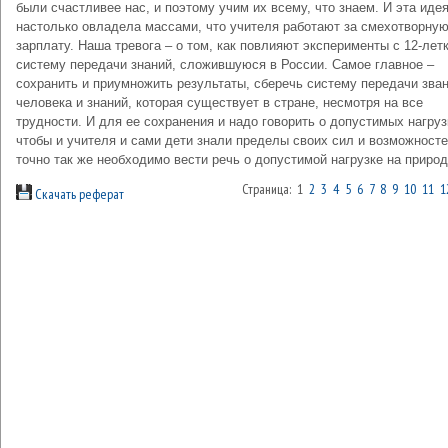
были счастливее нас, и поэтому учим их всему, что знаем. И эта иде
настолько овладела массами, что учителя работают за смехотворну
зарплату. Наша тревога – о том, как повлияют эксперименты с 12-лет
систему передачи знаний, сложившуюся в России. Самое главное –
сохранить и приумножить результаты, сберечь систему передачи зва
человека и знаний, которая существует в стране, несмотря на все
трудности. И для ее сохранения и надо говорить о допустимых нагруз
чтобы и учителя и сами дети знали пределы своих сил и возможносте
точно так же необходимо вести речь о допустимой нагрузке на природ
Страница: 1
2
3
4
5
6
7
8
9
10
11
1
Скачать реферат