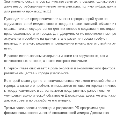
Значительно сократилось количество занятых площадок, однако все 
даже невостребованные – имеют коммуникации, полную инфраструкт
для развития производств.[1]
Руководители и предприниматели многих городов порой даже не
задумываются об имидже своего города в глазах жителей, области и 
страны; также несущественен для них вопрос о создании инвестицио
привлекательности их города. Для Дзержинска же перечисленные пр
актуальны и особенно на данном этапе развития города требуют
незамедлительного решения и преодоления многих препятствий на э
пути.
В работе использованы материалы и книги как зарубежных, так и
отечественных авторов, а также интернет-источники.
В первой главе описывается роль экологии и экологического фактора
развитие общества и города Дзержинска.
Во второй главе уделяется внимание описанию экологической обстан
города, а также его проблем, описываются отношения горожан и инве
к городу «химиков», и затрагиваются предпринятые ранее попытки
улучшения экологической обстановки Дзержинска; здесь же анализир
даются советы по разработке его имиджа.
Третья глава работы посвящена разработке PR-программы для
формирования экологической составляющей имиджа Дзержинска.