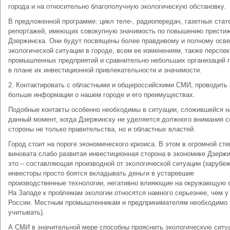
города и на относительно благополучную экологическую обстановку.
В предложенной программе: цикл теле-, радиопередач, газетных стат
репортажей, имеющих совокупную значимость по повышению прести
Дзержинска. Они будут посвящены более правдивому и полному ос
экологической ситуации в городе, всем ее изменениям, также перспек
промышленных предприятий и сравнительно небольших организаций 
в плане их инвестиционной привлекательности и значимости.
2. Контактировать с областными и общероссийскими СМИ, проводить 
больше информации о нашем городе и его преимуществах.
Подобные контакты особенно необходимы в ситуации, сложившейся н
данный момент, когда Дзержинску не уделяется должного внимания с
стороны не только правительства, но и областных властей.
Город стоит на пороге экономического кризиса. В этом в огромной ст
виновата слабо развитая инвестиционная сторона в экономике Дзержи
это – составляющая производной от экологической ситуации (зарубе
инвесторы просто боятся вкладывать деньги в устаревшие
производственные технологии, негативно влияющие на окружающую 
На Западе к проблемам экологии относятся намного серьезнее, чем у
России. Местным промышленникам и предпринимателям необходимо 
учитывать).
А СМИ в значительной мере способны прояснить экологическую ситу