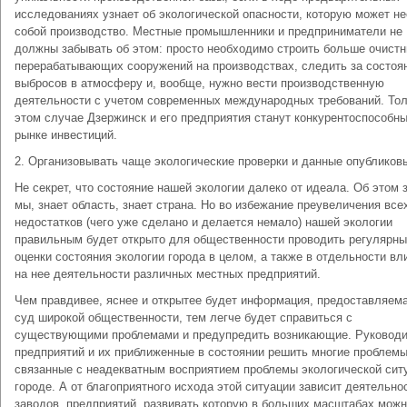
исследованиях узнает об экологической опасности, которую может не
собой производство. Местные промышленники и предприниматели не
должны забывать об этом: просто необходимо строить больше очистн
перерабатывающих сооружений на производствах, следить за состоя
выбросов в атмосферу и, вообще, нужно вести производственную
деятельности с учетом современных международных требований. Тол
этом случае Дзержинск и его предприятия станут конкурентоспособн
рынке инвестиций.
2. Организовывать чаще экологические проверки и данные опубликов
Не секрет, что состояние нашей экологии далеко от идеала. Об этом 
мы, знает область, знает страна. Но во избежание преувеличения все
недостатков (чего уже сделано и делается немало) нашей экологии
правильным будет открыто для общественности проводить регулярн
оценки состояния экологии города в целом, а также в отдельности вл
на нее деятельности различных местных предприятий.
Чем правдивее, яснее и открытее будет информация, предоставляема
суд широкой общественности, тем легче будет справиться с
существующими проблемами и предупредить возникающие. Руковод
предприятий и их приближенные в состоянии решить многие проблемы
связанные с неадекватным восприятием проблемы экологической сит
городе. А от благоприятного исхода этой ситуации зависит деятельно
заводов, предприятий, развивать которую в больших масштабах мож