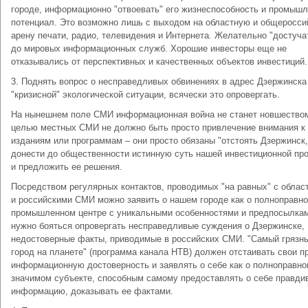
городе, информационно "отвоевать" его жизнеспособность и промыш
потенциал. Это возможно лишь с выходом на областную и общеросс
арену печати, радио, телевидения и Интернета. Желательно "достуча
до мировых информационных служб. Хорошие инвесторы еще не
отказывались от перспективных и качественных объектов инвестиций.
3. Поднять вопрос о несправедливых обвинениях в адрес Дзержинска 
"кризисной" экологической ситуации, всячески это опровергать.
На нынешнем поле СМИ информационная война не станет новшество
целью местных СМИ не должно быть просто привлечение внимания к
изданиям или программам – они просто обязаны "отстоять Дзержинск,
донести до общественности истинную суть нашей инвестиционной пр
и предложить ее решения.
Посредством регулярных контактов, проводимых "на равных" с обла
и российскими СМИ можно заявить о нашем городе как о полноправн
промышленном центре с уникальными особенностями и предпосылкам
нужно бояться опровергать несправедливые суждения о Дзержинске,
недостоверные факты, приводимые в российских СМИ. "Самый грязн
город на планете" (программа канала НТВ) должен отстаивать свои п
информационную достоверность и заявлять о себе как о полноправн
значимом субъекте, способным самому предоставлять о себе правди
информацию, доказывать ее фактами.