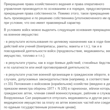
Прекращение права хозяйственного ведения и права оперативного
управления производится по основаниям и в порядке, предусмотрен
прекращения права собственности. Помимо этого, такое прекращение
быть произведено и по решению собственника (уполномоченного им о
при условии, что оно имеет правомерный характер.
В условиях войск можно выделить следующие основания прекращени
на военное имущество:
- в результате использования по целевому назначению как в ходе бо
действий или учений (боеприпасы, ракеты, макеты и т.п.), так и в
повседневной деятельности войск (продовольствие, медикаменты, в
имущество, топливо и т.п.);
- в результате утраты, как в ходе боевых действий, стихийных бедстви
и по халатности или иной противоправной деятельности;
- в результате участия военной организации в гражданском обороте, в
случаях, допускаемых законодательством (например, в соответствии
ст.331 Положения о войсковом (корабельном) хозяйстве (введено в д
приказом министра обороны 1977 г. N 105) в гарнизонах, вблизи котор
гражданских аптек, членам семей военнослужащих, рабочим и служ
Вооруженных Сил разрешается отпускать медикаменты и другое рас
медицинское имущество за плату из аптек воинских частей или соед
по единым государственным розничным ценам);