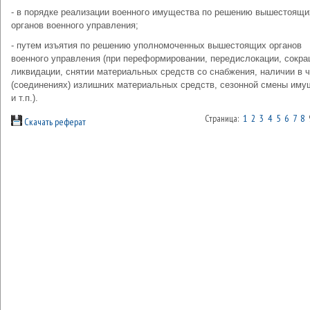
- в порядке реализации военного имущества по решению вышестоящи
органов военного управления;
- путем изъятия по решению уполномоченных вышестоящих органов
военного управления (при переформировании, передислокации, сокра
ликвидации, снятии материальных средств со снабжения, наличии в 
(соединениях) излишних материальных средств, сезонной смены иму
и т.п.).
Страница:
1
2
3
4
5
6
7
8
Скачать реферат