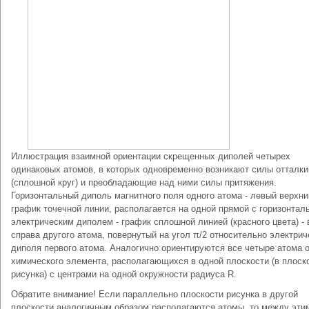
Иллюстрация взаимной ориентации скрещенных диполей четырех
одинаковых атомов, в которых одновременно возникают силы отталк
(сплошной круг) и преобладающие над ними силы притяжения.
Горизонтальный диполь магнитного поля одного атома - левый верхни
график точечной линии, располагается на одной прямой с горизонтал
электрическим диполем - график сплошной линией (красного цвета) - 
справа другого атома, повернутый на угол π/2 относительно электрич
диполя первого атома. Аналогично ориентируются все четыре атома 
химического элемента, располагающихся в одной плоскости (в плоск
рисунка) с центрами на одной окружности радиуса R.
Обратите внимание! Если параллельно плоскости рисунка в другой
плоскости аналогичным образом располагаются атомы, то между эти