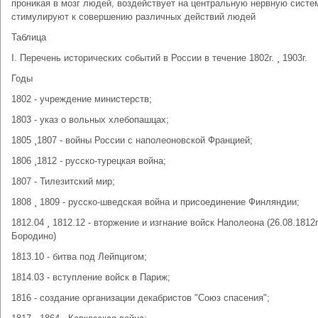
проникая в мозг людей, воздействует на центральную нервную систем
стимулируют к совершению различных действий людей
Таблица
I. Перечень исторических событий в России в течение 1802г. ¸ 1903г.
Годы
1802 - учреждение министерств;
1803 - указ о вольных хлебопашцах;
1805 ¸1807 - войны России с наполеоновской Францией;
1806 ¸1812 - русско-турецкая война;
1807 - Тилезитский мир;
1808 ¸ 1809 - русско-шведская война и присоединение Финляндии;
1812.04 ¸ 1812.12 - вторжение и изгнание войск Наполеона (26.08.1812г.
Бородино)
1813.10 - битва под Лейпцигом;
1814.03 - вступление войск в Париж;
1816 - создание организации декабристов "Союз спасения";