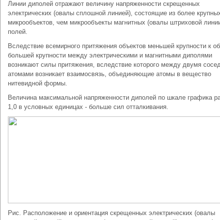
Линии диполей отражают величину напряженности скрещенных
электрических (овалы сплошной линией), состоящие из более крупны
микрообъектов, чем микрообъекты магнитных (овалы штриховой лини
полей.
Вследствие всемирного притяжения объектов меньшей крупности к о
большей крупности между электрическими и магнитными диполями
возникают силы притяжения, вследствие которого между двумя сосе
атомами возникает взаимосвязь, объединяющие атомы в вещество
нитевидной формы.
Величина максимальной напряженности диполей по шкале графика р
1,0 в условных единицах - больше сил отталкивания.
Рис. Расположение и ориентация скрещенных электрических (овалы