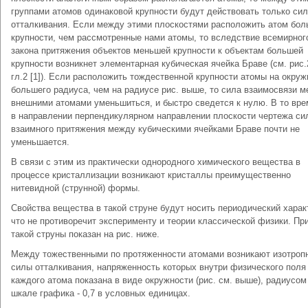
группами атомов одинаковой крупности будут действовать только си
отталкивания. Если между этими плоскостями расположить атом бо
крупности, чем рассмотренные нами атомы, то вследствие всемирног
закона притяжения объектов меньшей крупности к объектам большей
крупности возникнет элементарная кубическая ячейка Браве (см. рис.
гл.2 [1]). Если расположить тождественной крупности атомы на окруж
большего радиуса, чем на радиусе рис. выше, то сила взаимосвязи 
внешними атомами уменьшиться, и быстро сведется к нулю. В то вре
в направлении перпендикулярном направлении плоскости чертежа си
взаимного притяжения между кубическими ячейками Браве почти не
уменьшается.
В связи с этим из практически однородного химического вещества в
процессе кристаллизации возникают кристаллы преимущественно
нитевидной (струнной) формы.
Свойства вещества в такой струне будут носить периодический харак
что не противоречит эксперименту и теории классической физики. Пр
такой струны показан на рис. ниже.
Между тожественными по протяженности атомами возникают изотроп
силы отталкивания, напряженность которых внутри физического поля
каждого атома показана в виде окружности (рис. см. выше), радиусом
шкале графика - 0,7 в условных единицах.