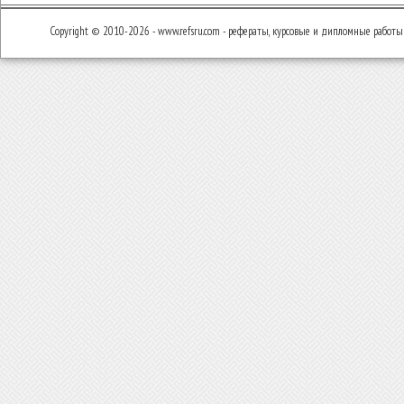
Copyright © 2010-2026 - www.refsru.com - рефераты, курсовые и дипломные работы