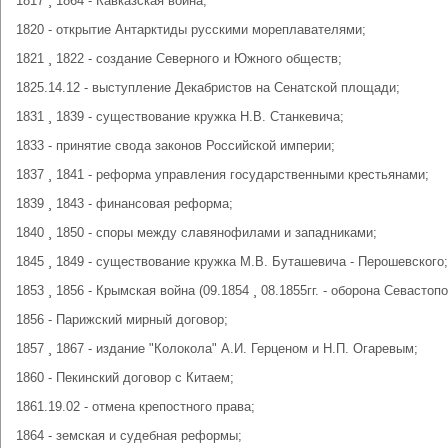
1817 ¸ 1864 - Кавказская война;
1820 - открытие Антарктиды русскими мореплавателями;
1821 ¸ 1822 - создание Северного и Южного обществ;
1825.14.12 - выступление Декабристов на Сенатской площади;
1831 ¸ 1839 - существование кружка Н.В. Станкевича;
1833 - принятие свода законов Российской империи;
1837 ¸ 1841 - реформа управления государственными крестьянами;
1839 ¸ 1843 - финансовая реформа;
1840 ¸ 1850 - споры между славянофилами и западниками;
1845 ¸ 1849 - существование кружка М.В. Буташевича - Перошевского;
1853 ¸ 1856 - Крымская война (09.1854 ¸ 08.1855гг. - оборона Севастоп
1856 - Парижский мирный договор;
1857 ¸ 1867 - издание "Колокола" А.И. Герценом и Н.П. Огаревым;
1860 - Пекинский договор с Китаем;
1861.19.02 - отмена крепостного права;
1864 - земская и судебная реформы;