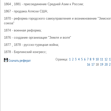
1864 ¸ 1881 - присоединение Средней Азии к России;
1867 - продажа Аляски США;
1870 - реформа городского самоуправления и возникновение "Земско
союза"
1874 - военная реформа;
1876 - создание организации "Земля и воля"
1877 ¸ 1878 - русско-турецкая война;
1878 - Берлинский конгресс;
Страница:
1
2
3
4
5
6
7
8
9
10
11
12
1
Скачать реферат
16
17
18
19
20
2