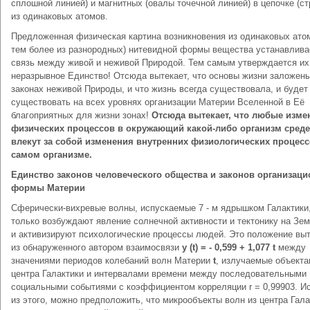
сплошной линией) и магнитных (овалы точечной линией) в цепочке (ст
из одинаковых атомов.
Предложенная физическая картина возникновения из одинаковых атом
тем более из разнородных) нитевидной формы вещества устанавлива
связь между живой и неживой Природой. Тем самым утверждается их
неразрывное Единство! Отсюда вытекает, что основы жизни заложены
законах неживой Природы, и что жизнь всегда существовала, и будет
существовать на всех уровнях организации Материи Вселенной в Её
благоприятных для жизни зонах!
Отсюда вытекает, что любые изме
физических процессов в окружающий какой-либо организм среде
влекут за собой изменения внутренних физиологических процесс
самом организме.
Единство законов человеческого общества и законов организац
формы Материи
Сферически-вихревые волны, испускаемые 7 - м ядрышком Галактики,
только возбуждают явление солнечной активности и тектонику на Зем
и активизируют психологические процессы людей. Это положение вы
из обнаруженного автором взаимосвязи
y (
t) = - 0,599 + 1,077
t
между
значениями периодов колебаний волн Материи
t
, излучаемые объекта
центра Галактики и интервалами времени между последовательными
социальными событиями с коэффициентом корреляции r = 0,99903. И
из этого, можно предположить, что микрообъекты волн из центра Гала