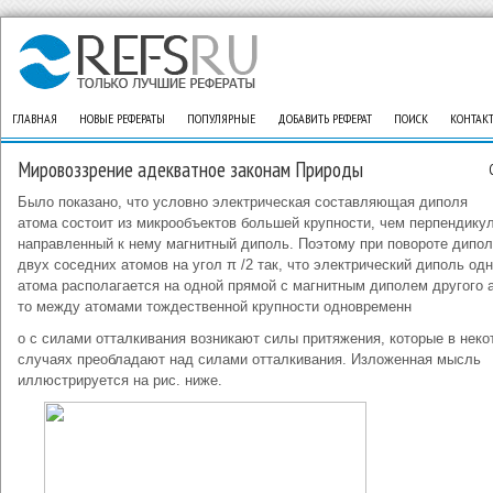
ГЛАВНАЯ
НОВЫЕ РЕФЕРАТЫ
ПОПУЛЯРНЫЕ
ДОБАВИТЬ РЕФЕРАТ
ПОИСК
КОНТАК
Мировоззрение адекватное законам Природы
Было показано, что условно электрическая составляющая диполя
атома состоит из микрообъектов большей крупности, чем перпендику
направленный к нему магнитный диполь. Поэтому при повороте дипо
двух соседних атомов на угол π /2 так, что электрический диполь одн
атома располагается на одной прямой с магнитным диполем другого 
то между атомами тождественной крупности одновременн
о с силами отталкивания возникают силы притяжения, которые в неко
случаях преобладают над силами отталкивания. Изложенная мысль
иллюстрируется на рис. ниже.