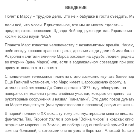
ВВЕДЕНИЕ
Полёт к Марсу – трудное дело. Это не к бабушке в гости съездить. М
лали всё, что могли. Единственное, что мы не можем сделать –
предотвратить невезение. Эдвард Вейлер, руководитель Управления
космической науки NASA
Планета Марс известна человечеству с незапамятных времён. Наблю
небе звезду кроваво-красного цвета, древние люди дали ей имя бога 
Астрологи считали влияние Марса роковым на судьбы людей, родив
во вторник (день Марса) или, если в зодиакальном созвездии при ро
присутствовала эта планета.
С появлением телескопов планеты стало возможно изучать более под
Ещё Галилей установил, что Марс имеет шарообразную форму, а
итальянский астроном Дж.Скиапарелли в 1877 году обнаружил на
поверхности планеты прямолинейные участки, которые он принял за
рукотворные сооружения и назвал "каналами". Это дало повод думать
на Марсе существует (или существовала в прошлом) разумная жизнь
В первой половине ХХ века эту тему эксплуатировали многие писател
фантасты. Так, Герберт Уэллс в романе "Война миров" в красках опи
вторжение марсиан на Землю, их победу над английской армией и гиб
земных болезней, с которыми они не умели бороться. Алексей Толсто