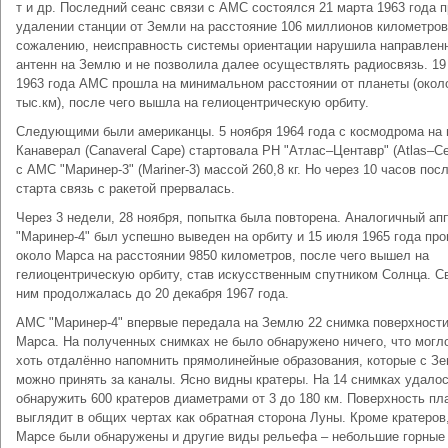
т и др. Последний сеанс связи с АМС состоялся 21 марта 1963 года п
удалении станции от Земли на расстояние 106 миллионов километров
сожалению, неисправность системы ориентации нарушила направлен
антенн на Землю и не позволила далее осуществлять радиосвязь. 19
1963 года АМС прошла на минимальном расстоянии от планеты (окол
тыс.км), после чего вышла на гелиоцентрическую орбиту.
Следующими были американцы. 5 ноября 1964 года с космодрома на
Канаверал (Canaveral Cape) стартовала РН "Атлас–Центавр" (Atlas–Ce
с АМС "Маринер-3" (Mariner-3) массой 260,8 кг. Но через 10 часов пос
старта связь с ракетой прервалась.
Через 3 недели, 28 ноября, попытка была повторена. Аналогичный ап
"Маринер-4" был успешно выведен на орбиту и 15 июля 1965 года пр
около Марса на расстоянии 9850 километров, после чего вышел на
гелиоцентрическую орбиту, став искусственным спутником Солнца. С
ним продолжалась до 20 декабря 1967 года.
АМС "Маринер-4" впервые передала на Землю 22 снимка поверхност
Марса. На полученных снимках не было обнаружено ничего, что могл
хоть отдалённо напомнить прямолинейные образования, которые с З
можно принять за каналы. Ясно видны кратеры. На 14 снимках удало
обнаружить 600 кратеров диаметрами от 3 до 180 км. Поверхность пл
выглядит в общих чертах как обратная сторона Луны. Кроме кратеров
Марсе были обнаружены и другие виды рельефа – небольшие горные 