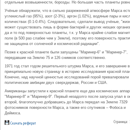
отдельные возвышенности, борозды. Но большая часть планеты ровн
Учёные обнаружили, что в сильно разреженной атмосфере Марса ест
углекислый газ (95%), азот (2-3%), аргон (1.02%), водяные пары и кис
количествах (0.1-0.4%). Следовательно, сделали вывод учёные, "жиз
может существовать лишь в форме бактерий и других низших организ
да и то под поверхностью планеты, т.к. у Марса крайне слабое магни
поле (в 500 раз слабее чем у Земли), поэтому его поверхность практи
не защищена от солнечной и космической радиации".
Позже к красной планете были запущены "Маринер-6" и "Маринер-7",
передавшие на Землю 75 и 126 снимков соответственно.
1971 год стал годом решительного штурма Марса, и его завершение 
принципиально новую страницу в историю исследования красной пла
Конечно, над научной ценностью исследований порой превалировали
политические амбиции двух сверхдержав, России и США.
Американцы запустили к красной планете еще два космических аппар
"Маринер-8" и "Маринер-9". Первый незадолго после запуска упал в о
второй, благополучно добравшись до Марса передал на Землю 7329
фотоснимков поверхности Марса, а также его спутников – Фобоса и
Деймоса.
Страница:
Скачать реферат