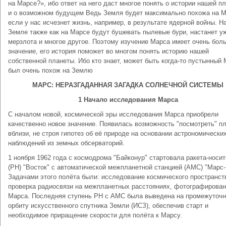
на Марсе?», ибо ответ на него даст многое понять о истории нашей п
и о возможном будущем Ведь Земля будет максимально похожа на М
если у нас исчезнет жизнь, например, в результате ядерной войны. Н
Земле также как на Марсе будут бушевать пылевые бури, настанет у
мерзлота и многое другое. Поэтому изучение Марса имеет очень бол
значение, его история поможет во многом понять историю нашей
собственной планеты. Ибо кто знает, может быть когда-то пустынный
был очень похож на Землю
МАРС: НЕРАЗГАДАННАЯ ЗАГАДКА СОЛНЕЧНОЙ СИСТЕМЫ
1 Начало исследования Марса
С началом новой, космической эры исследования Марса приобрели
качественно новое значение. Появилась возможность "посмотреть" п
вблизи, не строя гипотез об её природе на основании астрономически
наблюдений из земных обсерваторий.
1 ноября 1962 года с космодрома "Байконур" стартовала ракета-носи
(РН) "Восток" с автоматической межпланетной станцией (АМС) "Марс-
Задачами этого полёта были: исследование космического пространст
проверка радиосвязи на межпланетных расстояниях, фотографирова
Марса. Последняя ступень РН с АМС была выведена на промежуточ
орбиту искусственного спутника Земли (ИСЗ), обеспечив старт и
необходимое приращение скорости для полёта к Марсу.