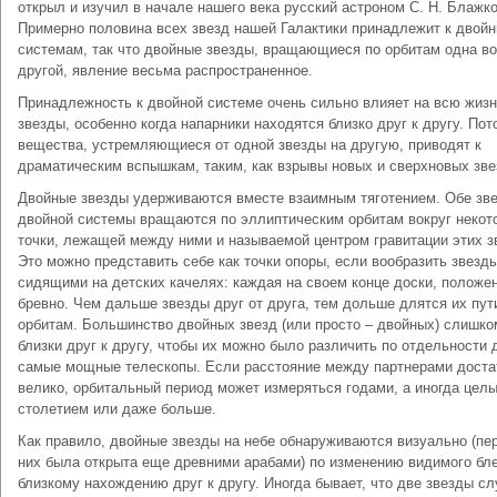
открыл и изучил в начале нашего века русский астроном С. Н. Блажко
Примерно половина всех звезд нашей Галактики принадлежит к двой
системам, так что двойные звезды, вращающиеся по орбитам одна во
другой, явление весьма распространенное.
Принадлежность к двойной системе очень сильно влияет на всю жиз
звезды, особенно когда напарники находятся близко друг к другу. Пот
вещества, устремляющиеся от одной звезды на другую, приводят к
драматическим вспышкам, таким, как взрывы новых и сверхновых зве
Двойные звезды удерживаются вместе взаимным тяготением. Обе зв
двойной системы вращаются по эллиптическим орбитам вокруг некот
точки, лежащей между ними и называемой центром гравитации этих з
Это можно представить себе как точки опоры, если вообразить звезд
сидящими на детских качелях: каждая на своем конце доски, положе
бревно. Чем дальше звезды друг от друга, тем дольше длятся их пут
орбитам. Большинство двойных звезд (или просто – двойных) слишко
близки друг к другу, чтобы их можно было различить по отдельности 
самые мощные телескопы. Если расстояние между партнерами доста
велико, орбитальный период может измеряться годами, а иногда цел
столетием или даже больше.
Как правило, двойные звезды на небе обнаруживаются визуально (пе
них была открыта еще древними арабами) по изменению видимого бле
близкому нахождению друг к другу. Иногда бывает, что две звезды с