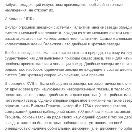
нибудь, владеющий искусством производить необычайно точные
наблюдения, не откроет их.
И.Кеплер. 1610 г.
Внутри огромной звездной системы - Галактики многие звезды объед
системы меньшей численности. Каждая из этих меньших систем мож
рассматриваться как коллективный член Галактики. Самые маленькие
коллективные члены Галактики - это двойные и кратные звезды.
Двойные звезды весьма часто встречаются в природе, поэтому их из
существенно как для выяснения природы самих звезд, так и для изуч
проблем происхождения и эволюции звезд. Двойные звезды не являю
редкостью; наоборот, одиночные звезды не входящие в состав двойн
систем (или кратных) скорее исключение, чем правило.
В середине XVII в. были обнаружены звезды, которые, ничем не отли
от других звезд при наблюдениях невооруженным глазом, в телескоп
представляются в виде двойных или даже кратных (т. е. тройных или
четверных) звезд. Однако впервые серьезное внимание на такие звез
обратил лишь Вильям Гершель, который в 1784 г. составил каталог,
содержащий данные наблюдений около 700 двойных и кратных звезд.
Гершель, основываясь на ряде своих наблюдений одних и тех же дво
звезд, а также на более старых наблюдениях, установил со всей
очевидностью наличие орбитальных движений (т. е. движений по орб