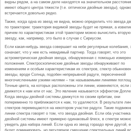
видны рядом, а на самом деле находятся на значительном расстояни
имеют общего центра тяжести (т.е. оптически двойные звезды), однако
встречается довольно редко.
Также, когда одна из звезд не видна, можно определить что звезда д
по траектории: траектория видимой звезды будет не прямая, а извили
причем по характеристикам этой траектории можно вычислить вторую
звезду, как, например, это было в случае с Сириусом.
Если какая-нибудь звезда совершает на небе регулярные колебания, 
означает, что у нее есть невидимый партнер. Тогда говорят, что это
астрометрическая двойная звезда, обнаруженная с помощью измерен
положения. Спектроскопические двойные звезды обнаруживают по
изменениям и особым характеристикам их спектров, спектр обыкнове
звезды, вроде Солнца, подобен непрерывной радуге, пересеченной
многочисленными узкими нелями – так называемыми линиями поглощ
Точные цвета, на которых расположены эти линии, изменяются, если 
движется к нам или от нас. Это явление называется эффектом Допле
Когда звезды двойной системы движутся по своим орбитам, они
попеременно то приближаются к нам, то удаляются. В результате лин
спектров перемещаются на некотором участке радуги. Такие подвижн
линии спектра говорят о том, что звезда двойная. Если оба участника
двойной системы имеют примерно одинаковый блеск, в спектре можн
увидеть два набора линий. Если одна из звезд гораздо ярче другой, е
будет доминировать, но регулярное смещение спектральных линий в