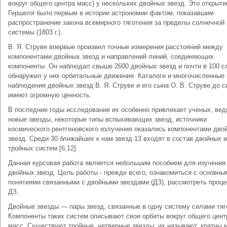
вокруг общего центра масс) у нескольких двойных звезд. Это открыти
Гершеля было первым в истории астрономии фактом, показавшим
распространение закона всемирного тяготения за пределы солнечной
системы (1803 г.).
В. Я. Струве впервые произвел точные измерения расстояний между
компонентами двойных звезд и направлений линий, соединяющих
компоненты. Он наблюдал свыше 2600 двойных звезд и почти в 100 с
обнаружил у них орбитальные движения. Каталоги и многочисленные
наблюдения двойных звезд В. Я. Струве и его сына О. В. Струве до с
имеют огромную ценность.
В последние годы исследование их особенно привлекает ученых, вед
новые звезды, некоторые типы вспыхивающих звезд, источники
космического рентгеновского излучения оказались компонентами дво
звезд. Среди 30 ближайших к нам звезд 13 входят в состав двойных и
тройных систем.[6,12]
Данная курсовая работа является небольшим пособием для изучения
двойных звезд. Цель работы - прежде всего, ознакомиться с основны
понятиями связанными с двойными звездами (ДЗ), рассмотреть проце
ДЗ,
Двойные звезды — пары звезд, связанные в одну систему силами тяг
Компоненты таких систем описывают свои орбиты вокруг общего цент
масс. Существуют тройные, четверные звезды; их называют, кратны 