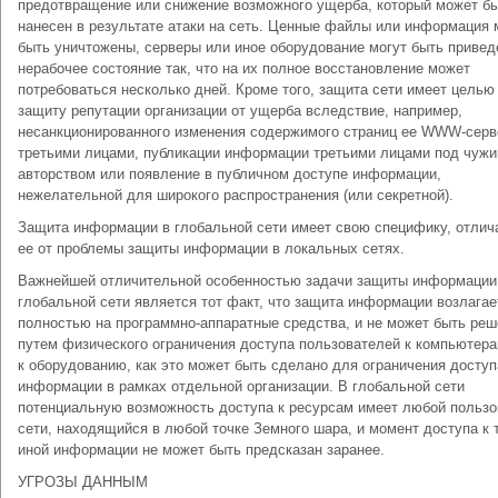
предотвращение или снижение возможного ущерба, который может б
нанесен в результате атаки на сеть. Ценные файлы или информация 
быть уничтожены, серверы или иное оборудование могут быть привед
нерабочее состояние так, что на их полное восстановление может
потребоваться несколько дней. Кроме того, защита сети имеет целью
защиту репутации организации от ущерба вследствие, например,
несанкционированного изменения содержимого страниц ее WWW-серв
третьими лицами, публикации информации третьими лицами под чуж
авторством или появление в публичном доступе информации,
нежелательной для широкого распространения (или секретной).
Защита информации в глобальной сети имеет свою специфику, отл
ее от проблемы защиты информации в локальных сетях.
Важнейшей отличительной особенностью задачи защиты информации
глобальной сети является тот факт, что защита информации возлагае
полностью на программно-аппаратные средства, и не может быть реш
путем физического ограничения доступа пользователей к компьютер
к оборудованию, как это может быть сделано для ограничения доступ
информации в рамках отдельной организации. В глобальной сети
потенциальную возможность доступа к ресурсам имеет любой пользо
сети, находящийся в любой точке Земного шара, и момент доступа к 
иной информации не может быть предсказан заранее.
УГРОЗЫ ДАННЫМ