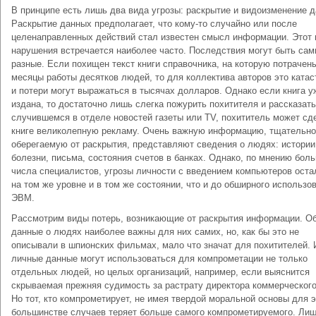
В принципе есть лишь два вида угрозы: раскрытие и видоизменение 
Раскрытие данных предполагает, что кому-то случайно или после
целенаправленных действий стал известен смысл информации. Этот 
нарушения встречается наиболее часто. Последствия могут быть са
разные. Если похищен текст книги справочника, на которую потрачен
месяцы работы десятков людей, то для коллектива авторов это ката
и потери могут выражаться в тысячах долларов. Однако если книга у
издана, то достаточно лишь слегка пожурить похитителя и рассказать
случившемся в отделе новостей газеты или TV, похититель может сд
книге великолепную рекламу. Очень важную информацию, тщательно
оберегаемую от раскрытия, представляют сведения о людях: истории
болезни, письма, состояния счетов в банках. Однако, по мнению бол
числа специалистов, угрозы личности с введением компьютеров оста
на том же уровне и в том же состоянии, что и до обширного использо
ЭВМ.
Рассмотрим виды потерь, возникающие от раскрытия информации. О
данные о людях наиболее важны для них самих, но, как бы это не
описывали в шпионских фильмах, мало что значат для похитителей. 
личные данные могут использоваться для компрометации не только
отдельных людей, но целых организаций, например, если выяснится
скрываемая прежняя судимость за растрату директора коммерческого
Но тот, кто компрометирует, не имея твердой моральной основы для э
большинстве случаев теряет больше самого компрометируемого. Ли