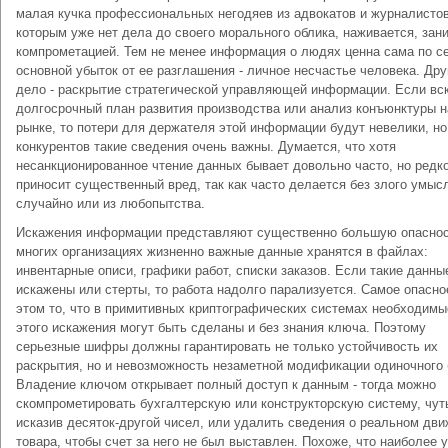
малая кучка профессиональных негодяев из адвокатов и журналистов
которым уже нет дела до своего морального облика, наживается, зан
компрометацией. Тем не менее информация о людях ценна сама по се
основной убыток от ее разглашения - личное несчастье человека. Дру
дело - раскрытие стратегической управляющей информации. Если вс
долгосрочный план развития производства или анализ конъюнктуры н
рынке, то потери для держателя этой информации будут невелики, но
конкурентов такие сведения очень важны. Думается, что хотя
несанкционированное чтение данных бывает довольно часто, но редко
приносит существенный вред, так как часто делается без злого умысл
случайно или из любопытства.
Искажения информации представляют существенно большую опаснос
многих организациях жизненно важные данные хранятся в файлах:
инвентарные описи, графики работ, списки заказов. Если такие данны
искажены или стерты, то работа надолго парализуется. Самое опасно
этом то, что в примитивных криптографических системах необходимы
этого искажения могут быть сделаны и без знания ключа. Поэтому
серьезные шифры должны гарантировать не только устойчивость их
раскрытия, но и невозможность незаметной модификации одиночного 
Владение ключом открывает полный доступ к данным - тогда можно
скомпрометировать бухгалтерскую или конструкторскую систему, чут
исказив десяток-другой чисел, или удалить сведения о реальном дв
товара, чтобы счет за него не был выставлен. Похоже, что наиболее 