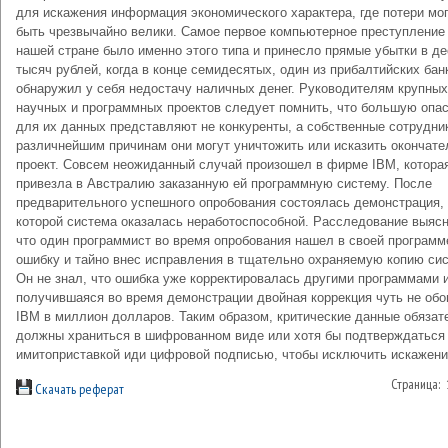
для искажения информация экономического характера, где потери мо
быть чрезвычайно велики. Самое первое компьютерное преступление
нашей стране было именно этого типа и принесло прямые убытки в де
тысяч рублей, когда в конце семидесятых, один из прибалтийских бан
обнаружил у себя недостачу наличных денег. Руководителям крупных
научных и программных проектов следует помнить, что большую опа
для их данных представляют не конкуренты, а собственные сотрудни
различнейшим причинам они могут уничтожить или исказить окончат
проект. Совсем неожиданный случай произошел в фирме IBM, котора
привезла в Австралию заказанную ей программную систему. После
предварительного успешного опробования состоялась демонстрация,
которой система оказалась неработоспособной. Расследование выясн
что один программист во время опробования нашел в своей программ
ошибку и тайно внес исправления в тщательно охраняемую копию си
Он не знал, что ошибка уже корректировалась другими программами 
получившаяся во время демонстрации двойная коррекция чуть не об
IBM в миллион долларов. Таким образом, критические данные обязат
должны храниться в шифрованном виде или хотя бы подтверждаться
имитоприставкой иди цифровой подписью, чтобы исключить искажени
Страница:
Скачать реферат