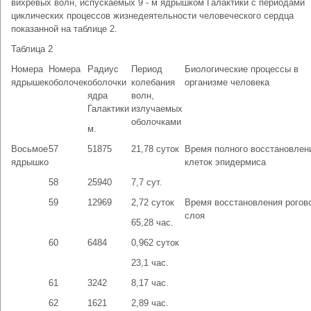
вихревых волн, испускаемых 9 - м ядрышком Галактики с периодами
циклических процессов жизнедеятельности человеческого сердца
показанной на таблице 2.
Таблица 2
Номера
Номера
Радиус
Период
Биологические процессы в
ядрышек
оболочек
оболочки
колебания
организме человека
ядра
волн,
Галактики
излучаемых
оболочками
м.
Восьмое
57
51875
21,78 суток
Время полного восстановлен
ядрышко
клеток эпидермиса
58
25940
7,7 сут.
59
12969
2,72 суток
Время восстановления рогов
слоя
65,28 час.
60
6484
0,962 суток
23,1 час.
61
3242
8,17 час.
62
1621
2,89 час.