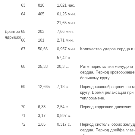
63
810
1,021 час.
64
405
61,25 мин.
21,65 мин.
Девятое
65
203
7,66 мин.
ядрышко
66
101
2,71 мин.
67
50,66
0,957 мин.
Количество ударов сердца в
57,42 с.
68
25,33
20,3 с.
Ритм перисталики желудоча
сердца. Период кровообраще
большому кругу.
69
12,665
7,18 с.
Период кровообращения по 
кругу. Время релаксации при
теплообмене.
70
6,33
2,54 с.
Период коррекции движения.
71
3,17
0,897 с.
72
1,85
0,317 с.
Период систолы обоих желуд
сердца. Период дрейфа глаз