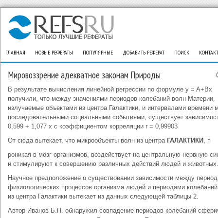
ГЛАВНАЯ
НОВЫЕ РЕФЕРАТЫ
ПОПУЛЯРНЫЕ
ДОБАВИТЬ РЕФЕРАТ
ПОИСК
КОНТАК
Мировоззрение адекватное законам Природы
В результате вычисления линейной регрессии по формуле y = A+Bx
получили, что между значениями периодов колебаний волн Материи,
излучаемые объектами из центра Галактики, и интервалами времени 
последовательными социальными событиями, существует зависимость
0,599 + 1,077 x с коэффициентом корреляции r = 0,99903
От сюда вытекает, что микрообъекты волн из центра
ГАЛАКТИКИ
, п
роникая в мозг организмов, воздействует на центральную нервную си
и стимулируют к совершению различных действий людей и животных
Научное предположение о существовании зависимости между перио
физиологических процессов организма людей и периодами колебаний
из центра Галактики вытекает из данных следующей таблицы 2.
Автор Иванов Б.П. обнаружил совпадение периодов колебаний сфери