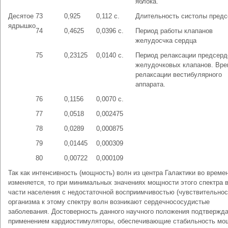
яблока.
Десятое
73
0,925
0,112 с.
Длительность систолы предс
ядрышко
74
0,4625
0,0396 с.
Период работы клапанов
желудосчка сердца
75
0,23125
0,0140 с.
Период релаксации предсерд
желудочковых клапанов. Вре
релаксации вестибулярного
аппарата.
76
0,1156
0,0070 с.
77
0,0518
0,002475
78
0,0289
0,000875
79
0,01445
0,000309
80
0,00722
0,000109
Так как интенсивность (мощность) волн из центра Галактики во време
изменяется, то при минимальных значениях мощности этого спектра 
части населения с недостаточной восприимчивостью (чувствительнос
организма к этому спектру волн возникают сердечнососудистые
заболевания. Достоверность данного научного положения подтвержд
применением кардиостимуляторы, обеспечивающие стабильность мо