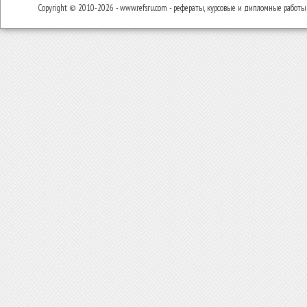
Copyright © 2010-2026 - www.refsru.com - рефераты, курсовые и дипломные работы