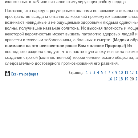
изложенных в таблице сигналов стимулирующих работу сердца.
Показано, что наряду с регулярными волнами во времени и локально
пространстве всегда спонтанно за короткий промежуток времени внез
возникают невидимые и не ощущаемые здоровыми людьми одиночны
волны, получившие название солитона. Их высокая плотность и мощн
некоторой вероятностью может вызвать патологию здоровых людей и
привести к тяжелым заболеваниям, а больных к смерти. (
Медики обр
внимание на это неизвестное ранее Вам явление Природы!)
Из
последнего раздела следует, что в настоящую эпоху возникла возмо
создания строгой (количественной) теории человеческого общества, а
следовательно достоверного прогнозирования его развития.
Страница:
1
2
3
4
5
6
7
8
9
10
11
12
1
Скачать реферат
16
17
18
19
20
2