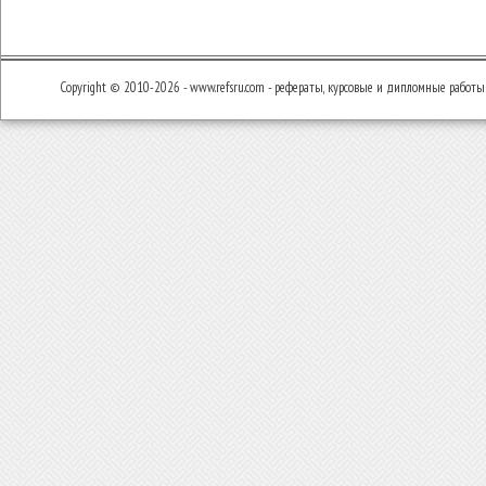
Copyright © 2010-2026 - www.refsru.com - рефераты, курсовые и дипломные работы