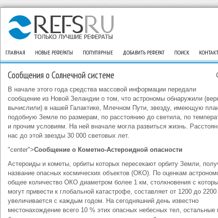
ГЛАВНАЯ
НОВЫЕ РЕФЕРАТЫ
ПОПУЛЯРНЫЕ
ДОБАВИТЬ РЕФЕРАТ
ПОИСК
КОНТАК
Сообщения о Солнечной системе
В начале этого года средства массовой информации передали
сообщение из Новой Зеландии о том, что аст­рономы обнаружили (вер
вычислили) в нашей Га­лактике, Млечном Пути, звезду, имеющую план
подобную Земле по размерам, по расстоянию до свети­ла, по темпер
и прочим условиям. На ней вна­чале могла развиться жизнь. Расстоян
нас до этой звезды 30 000 световых лет.
"center">
Сообщение о Кометно-Астероидной опасности
Астероиды и кометы, орбиты которых пересекают орбиту Земли, полу
название опасных космичес­ких объектов (ОКО). По оценкам астроном
общее количество ОКО диаметром более 1 км, столкновения с котор
могут привести к глобальной катастрофе, составляет от 1200 до 2200
увеличивается с каждым годом. На сегодняшний день известно
местонахожде­ние всего 10 % этих опасных небесных тел, остальные 