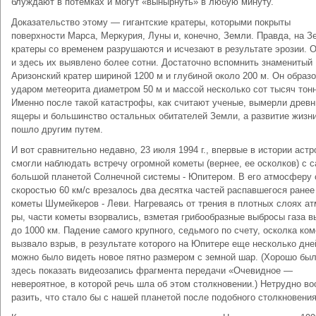
блуждают в потемках и могут «вынырнуть» в лю­бую минуту.
Доказательство этому — гигантские кратеры, кото­рыми покрыты
поверхности Марса, Меркурия, Луны и, конечно, Земли. Правда, на З
кратеры со време­нем разрушаются и исчезают в результате эрозии. О
и здесь их выявлено более сотни. Достаточно вспом­нить знаменитый
Аризонский кратер шириной 1200 м и глубиной около 200 м. Он образ
ударом метеорита диаметром 50 м и массой несколько сот тысяч тонн
Именно после такой катастрофы, как считают ученые, вымерли древн
ящеры и большинство остальных оби­тателей Земли, а развитие жизн
пошло другим путем.
И вот сравнительно недавно, 23 июля 1994 г., впер­вые в истории аст
смогли наблюдать встречу огромной кометы (вернее, ее осколков) с 
боль­шой планетой Солнечной системы - Юпитером. В его атмосферу 
скоростью 60 км/с врезалось два десятка частей распавшегося ранее
кометы Шумейкеров - Леви. Нагреваясь от трения в плотных слоях а
ры, части кометы взорвались, взметая грибообразные выбросы газа в
до 1000 км. Падение самого круп­ного, седьмого по счету, осколка ко
вызвало взрыв, в результате которого на Юпитере еще несколько дне
можно было видеть новое пятно размером с земной шар. (Хорошо бы
здесь показать видеозапись фраг­мента передачи «Очевидное —
невероятное, в кото­рой речь шла об этом столкновении.) Нетрудно во
разить, что стало бы с нашей планетой после подобного столкновения