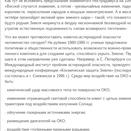
Как тут не вспомнить предсказания знаменитого Но­страдамуса на 1999
«Весной случатся знамения, а потом - чрезвычайные изменения, пад
королевств, переселения народов и мощные землетрясения. А в мес
октябре произойдет великий крен земного шара— такой, что покажетс
будто родная Земля низринута в бездну нескончаемой беззвездной но
утратив есте­ственную подчиненность силам всемирного тяготения».
Что же может противопоставить кометно-астероидной опасности
человечество сегодня? На рубеже 1980-1990 гг. ученые предложили
политикам и обще­ственности использовать возможности военно-пром
ленного комплекса для создания щита, способного ук­рыть Землю. П
шаги в этом направлении уже сде­ланы. Например, в С.-Петербурге со
Международ­ный институт проблем астероидной опасности, прово­дятс
международные конференции «Космическая за­щита Земли» (последн
состоялась в г. Снежинске в 1996 г.). Среди мер воздействия на ОКО 
быть:
· кинетический удар массивного тела по поверх­ности ОКО;
· изменение отражающей световой способности ко­мет с целью измен
траектории под воздействием излучения Солнца;
· облучение лазерными источниками энергии;
· размещение двигателей на ОКО;
· воздействие глубинными ядерными взрывами.