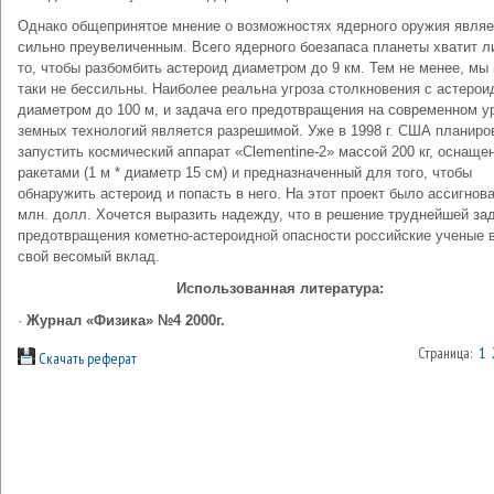
Однако общепринятое мнение о возможностях ядер­ного оружия являе
сильно преувеличенным. Всего ядерного боезапаса планеты хватит л
то, чтобы разбомбить астероид диаметром до 9 км. Тем не менее, мы 
таки не бессильны. Наиболее реальна угроза столкновения с астеро
диаметром до 100 м, и за­дача его предотвращения на современном у
зем­ных технологий является разрешимой. Уже в 1998 г. США планиро
запустить космический аппарат «Clementine-2» массой 200 кг, оснаще
ракетами (1 м * диаметр 15 см) и предназначенный для того, что­бы
обнаружить астероид и попасть в него. На этот про­ект было ассигнов
млн. долл. Хочется выразить надежду, что в решение труднейшей за
предотвра­щения кометно-астероидной опасности российские уче­ные 
свой весомый вклад.
Использованная литература:
·
Журнал «Физика» №4 2000г.
Страница:
1
Скачать реферат