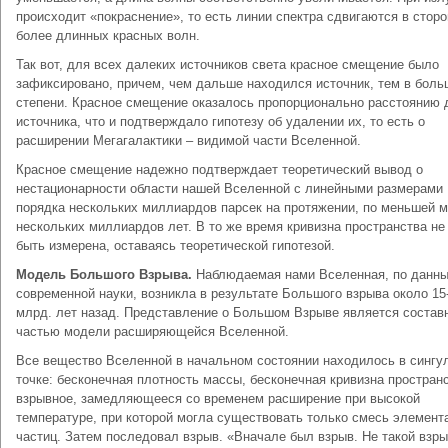
происходит «покраснение», то есть линии спектра сдвигаются в сторо
более длинных красных волн.
Так вот, для всех далеких источников света красное смещение было
зафиксировано, причем, чем дальше находился источник, тем в боль
степени. Красное смещение оказалось пропорционально расстоянию 
источника, что и подтверждало гипотезу об удалении их, то есть о
расширении Мегагалактики – видимой части Вселенной.
Красное смещение надежно подтверждает теоретический вывод о
нестационарности области нашей Вселенной с линейными размерами
порядка нескольких миллиардов парсек на протяжении, по меньшей м
нескольких миллиардов лет. В то же время кривизна пространства не
быть измерена, оставаясь теоретической гипотезой.
Модель Большого Взрыва.
Наблюдаемая нами Вселенная, по данн
современной науки, возникла в результате Большого взрыва около 15
млрд. лет назад. Представление о Большом Взрыве является состав
частью модели расширяющейся Вселенной.
Все вещество Вселенной в начальном состоянии находилось в сингу
точке: бесконечная плотность массы, бесконечная кривизна простран
взрывное, замедляющееся со временем расширение при высокой
температуре, при которой могла существовать только смесь элемент
частиц. Затем последовал взрыв. «Вначале был взрыв. Не такой взры