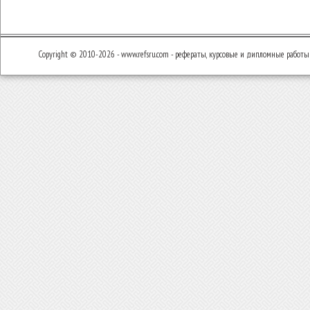
Copyright © 2010-2026 - www.refsru.com - рефераты, курсовые и дипломные работы