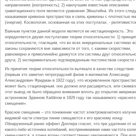
направлениях (изотропность); 2) наилучшим известным описанием
гравитационного поля являются уравнения Эйнштейна. Из этого следу
называемая кривизна пространства и связь кривизны с плотностью м
(энергии). Космология, основанная на этих постулатах, - релятивистск
Важным пунктом данной модели является ее нестационарность. Это
определяется двумя постулатами теории относительности: 1) принци
относительности, гласящим, что во всех инерциональных системах в
законы сохраняются вне зависимости от того, с какими скоростями,
равномерно и прямолинейно движутся эти системы друг относительн
друга; 2) экспериментально подтвержденным постоянством скорости 
Из принятия теории относительности вытекало в качестве следствия
(первым это заметил петроградский физик и математик Александр
Александрович Фридман в 1922 году), что искривленное пространство
может быть стационарным: оно должно или расширяться, или сжимат
этот вывод не было обращено внимания вплоть до открытия америка
астрономом Эдвином Хабблом в 1929 году так называемого «красного
смещения».
Красное смещение – это понижение частот электромагнитного излучен
видимой части спектра линии смещаются к его красному концу.
Обнаруженный ранее эффект Доплера гласил, что при удалении от н
какого-либо источника колебаний, воспринимаемая нами частота коле
уменьшается, а длина волны соответственно увеличивается. При изл