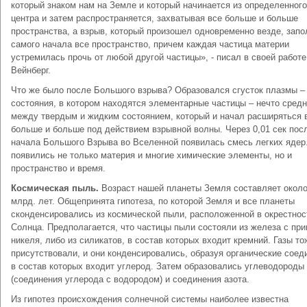
который знаком нам на Земле и который начинается из определенного
центра и затем распространяется, захватывая все больше и больше
пространства, а взрыв, который произошел одновременно везде, запо
самого начала все пространство, причем каждая частица материи
устремилась прочь от любой другой частицы», - писал в своей работе
Вейнберг.
Что же было после Большого взрыва? Образовался сгусток плазмы –
состояния, в котором находятся элементарные частицы – нечто сред
между твердым и жидким состоянием, который и начал расширяться 
больше и больше под действием взрывной волны. Через 0,01 сек пос
начала Большого Взрыва во Вселенной появилась смесь легких ядер.
появились не только материя и многие химические элементы, но и
пространство и время.
Космическая пыль.
Возраст нашей планеты Земля составляет около
млрд. лет. Общепринята гипотеза, по которой Земля и все планеты
сконденсировались из космической пыли, расположенной в окрестнос
Солнца. Предполагается, что частицы пыли состояли из железа с пр
никеля, либо из силикатов, в состав которых входит кремний. Газы то
присутствовали, и они конденсировались, образуя органические соед
в состав которых входит углерод. Затем образовались углеводороды
(соединения углерода с водородом) и соединения азота.
Из гипотез происхождения солнечной системы наиболее известна