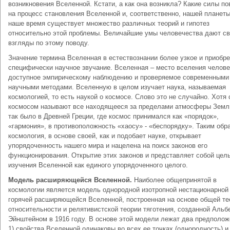
возникновения Вселенной. Кстати, а как она возникла? Какие силы п
на процесс становления Вселенной и, соответственно, нашей планет
наше время существует множество различных теорий и гипотез
относительно этой проблемы. Величайшие умы человечества дают с
взгляды по этому поводу.
Значение термина Вселенная в естествознании более узкое и приобр
специфически научное звучание. Вселенная – место вселения челове
доступное эмпирическому наблюдению и проверяемое современными
научными методами. Вселенную в целом изучает наука, называемая
космологией, то есть наукой о космосе. Слово это не случайно. Хотя
космосом называют все находящееся за пределами атмосферы Земл
так было в Древней Греции, где космос принимался как «порядок»,
«гармония», в противоположность «хаосу» - «беспорядку». Таким обр
космология, в основе своей, как и подобает науке, открывает
упорядоченность нашего мира и нацелена на поиск законов его
функционирования. Открытие этих законов и представляет собой цел
изучения Вселенной как единого упорядоченного целого.
Модель расширяющейся Вселенной.
Наиболее общепринятой в
космологии является модель однородной изотропной нестационарной
горячей расширяющейся Вселенной, построенная на основе общей те
относительности и релятивистской теории тяготения, созданной Альб
Эйнштейном в 1916 году. В основе этой модели лежат два предполож
1) свойства Вселенной одинаковы во всех ее точках (однородность) и