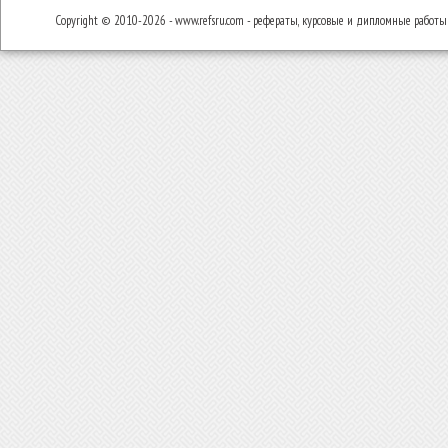
Copyright © 2010-2026 - www.refsru.com - рефераты, курсовые и дипломные работы