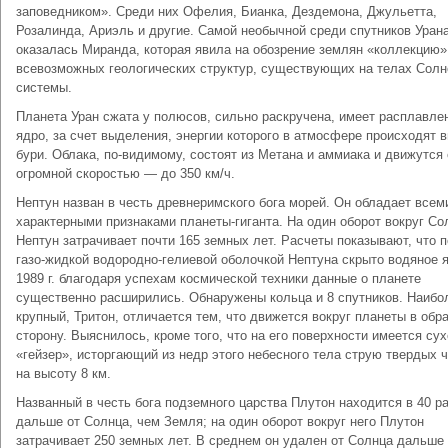
заповедником». Среди них Офелия, Бианка, Дездемона, Джульетта,
Розалинда, Ариэль и другие. Самой необычной среди спутников Уран
оказалась Миранда, которая явила на обозрение землян «коллек­цию»
всевозможных геологических структур, существу­ющих на телах Сол
системы.
Планета Уран сжата у полюсов, сильно раскручена, имеет расплавле
ядро, за счет выделения, энергии которого в атмосфере происходят в
бури. Обла­ка, по-видимому, состоят из Метана и аммиака и дви­жутся 
огромной скоростью — до 350 км/ч.
Нептун назван в честь древнеримского бога морей. Он обладает всем
характерными признаками плане­ты-гиганта. На один оборот вокруг Со
Нептун зат­рачивает почти 165 земных лет. Расчеты показывают, что 
газо-жидкой водородно-гелиевой оболочкой Нептуна скрыто водяное 
1989 г. благодаря успехам космической техники данные о планете
существенно расширились. Обнаружены кольца и 8 спут­ников. Наибо
крупный, Тритон, отличается тем, что движется вокруг планеты в обр
сторону. Выясни­лось, кроме того, что на его поверхности имеется су
«гейзер», исторгающий из недр этого небесного тела струю твердых 
на высоту 8 км.
Названный в честь бога подземного царства Плутон находится в 40 р
дальше от Солнца, чем Земля; на один оборот вокруг него Плутон
затрачивает 250 зем­ных лет. В среднем он удален от Солнца дальше