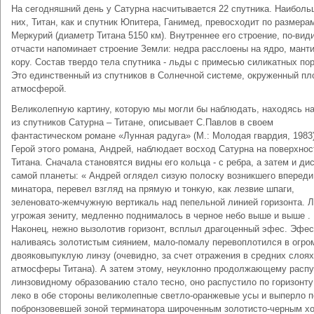
На сегодняшний день у Сатурна насчитывается 22 спутника. Наиболь
них, Титан, как и спутник Юпитера, Ганимед, превосходит по размера
Меркурий (диаметр Титана 5150 км). Внутреннее его строение, по-вид
отчасти напоминает строение Земли: не­дра расслоены на ядро, мант
кору. Состав твердо тела спутника - льды с примесью силикатных по
Это единственный из спутников в Солнечной системе, окруженный пл
атмосферой.
Великолепную картину, которую мы могли бы наблюдать, находясь н
из спутников Сатурна – Титане, описывает С.Павлов в своем
фантастическом романе «Лунная радуга» (М.: Молодая гвардия, 1983)
Герой этого романа, Андрей, наблюдает восход Сатурна на поверхно
Титана. Сначала становятся видны его кольца - с ребра, а затем и ди
самой планеты: « Андрей оглядел сизую полоску возникшего впереди
минатора, перевел взгляд на прямую и тонкую, как лезвие шпаги,
зеленовато-жемчужную вертикаль над пепельной линией горизонта. Л
угрожая зениту, медленно поднималось в черное небо выше и выше .
Наконец, нежно вызолотив горизонт, всплыл драго­ценный эфес. Эфес
наливаясь золотистым сиянием, мало-помалу перевоплотился в огр
двояковыпук­лую линзу (очевидно, за счет отражения в средних слоях
атмосферы Титана). А затем этому, неуклон­но продолжающему распу
линзовидному образо­ванию стало тесно, оно распустило по горизонту
леко в обе стороны великолепные светло-оранжевые усы и выперло 
побронзовевшей зоной терминатора широченным золотисто-черным х