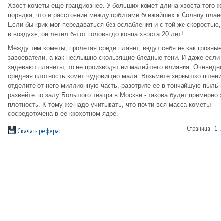
Хвост кометы еще гран­диознее. У больших комет длина хвоста того 
поряд­ка, что и расстояние между орбитами ближайших к Сол­нцу план
Если бы крик мог передаваться без ослаб­ления и с той же скоростью,
в воздухе, он летел бы от головы до конца хвоста 20 лет!
Между тем кометы, пролетая среди планет, ведут себя не как грозны
завоеватели, а как неслышно сколь­зящие бледные тени. И даже если
задевают плане­ты, то не производят ни малейшего влияния. Очевид­н
средняя плотность комет чудовищно мала. Возьми­те зернышко пшен
отделите от него миллионную часть, разотрите ее в тончайшую пыль 
развейте по залу Большого театра в Москве - такова будет пример­но 
плотность. К тому же надо учитывать, что почти вся масса кометы
сосредоточена в ее крохотном ядре.
Страница:
1
Скачать реферат