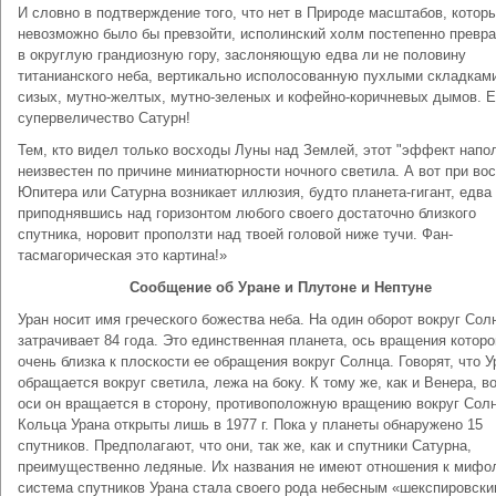
И слов­но в подтверждение того, что нет в Природе масшта­бов, котор
невозможно было бы превзойти, исполин­ский холм постепенно превр
в округлую гранди­озную гору, заслоняющую едва ли не половину
титанианского неба, вертикально исполосованную пухлыми складкам
сизых, мутно-желтых, мутно-зеленых и кофейно-коричневых дымов. Е
супервеличество Сатурн!
Тем, кто видел только восходы Луны над Землей, этот "эффект напо
неизвестен по причине ми­ниатюрности ночного светила. А вот при во
Юпитера или Сатурна возникает иллюзия, будто планета-гигант, едва
приподнявшись над горизонтом любого своего достаточно близкого
спутника, норо­вит проползти над твоей головой ниже тучи. Фан­
тасмагорическая это картина!»
Сообщение об Уране и Плутоне и Нептуне
Уран носит имя греческого божества неба. На один оборот вокруг Сол
затрачивает 84 года. Это единственная планета, ось вращения которо
очень близка к плоскости ее обращения вокруг Солнца. Говорят, что У
обращается вокруг светила, лежа на боку. К тому же, как и Венера, в
оси он вращается в сторону, противоположную вращению вокруг Солн
Кольца Урана открыты лишь в 1977 г. Пока у планеты обнару­жено 15
спутников. Предполагают, что они, так же, как и спутники Сатурна,
преимущественно ледяные. Их названия не имеют отношения к мифол
система спутников Урана стала своего рода небесным «шекспи­ровск