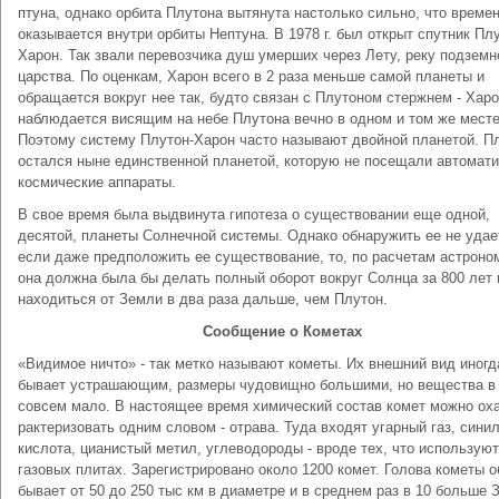
птуна, однако орбита Плутона вытянута настолько силь­но, что време
оказывается внутри орбиты Не­птуна. В 1978 г. был открыт спутник Плу
Харон. Так звали перевозчика душ умерших через Лету, реку подземн
царства. По оценкам, Харон всего в 2 раза меньше самой планеты и
обращается вокруг нее так, будто связан с Плутоном стержнем - Хар
наблюдает­ся висящим на небе Плутона вечно в одном и том же месте
Поэтому систему Плутон-Харон часто называют двойной планетой. П
остался ныне единственной планетой, которую не посещали автомат
косми­ческие аппараты.
В свое время была выдвинута гипотеза о существо­вании еще одной,
десятой, планеты Солнечной систе­мы. Однако обнаружить ее не удае
если даже предположить ее существование, то, по расчетам астро­но
она должна была бы делать полный оборот вок­руг Солнца за 800 лет 
находиться от Земли в два раза дальше, чем Плутон.
Сообщение о Кометах
«Видимое ничто» - так метко называют кометы. Их внешний вид иногд
бывает устрашающим, размеры чу­довищно большими, но вещества в
совсем мало. В настоящее время химический состав комет можно оха
рактеризовать одним словом - отрава. Туда входят угарный газ, сини
кислота, цианистый метил, уг­леводороды - вроде тех, что используют
газовых пли­тах. Зарегистрировано около 1200 комет. Голова коме­ты 
бывает от 50 до 250 тыс км в диаметре и в среднем раз в 10 больше 