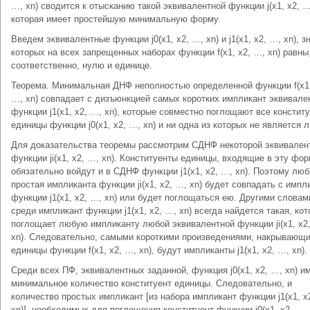
…, xn) сводится к отысканию такой эквивалентной функции j(x1, x2, …
которая имеет простейшую минимальную форму.
Введем эквивалентные функции j0(x1, x2, …, xn) и j1(x1, x2, …, xn), з
которых на всех запрещенных наборах функции f(x1, x2, …, xn) равны
соответственно, нулю и единице.
Теорема. Минимальная ДНФ неполностью определенной функции f(x1,
…, xn) совпадает с дизъюнкцией самых коротких импликант эквивале
функции j1(x1, x2, …, xn), которые совместно поглощают все констит
единицы функции j0(x1, x2, …, xn) и ни одна из которых не является 
Для доказательства теоремы рассмотрим СДНФ некоторой эквива­лент
функции ji(x1, x2, …, xn). Конституенты единицы, входящие в эту фор
обязательно войдут и в СДНФ функции j1(x1, x2, …, xn). Поэтому люб
простая импликанта функции ji(x1, x2, …, xn) будет совпадать с импл
функции j1(x1, x2, …, xn) или будет поглощаться ею. Другими словам
среди импликант функции j1(x1, x2, …, xn) всегда найдется такая, кот
поглощает любую импликанту любой эквивалентной функции ji(x1, x2
xn). Следовательно, самыми короткими произведениями, накрывающ
единицы функции f(x1, x2, …, xn), будут импликанты j1(x1, x2, …, xn).
Среди всех ПФ, эквивалентных заданной, функция j0(x1, x2, …, xn) и
минимальное количество конституент единицы. Следовательно, и
количество простых импликант [из набора импликант функции j1(x1, x
xn)], необходимых для поглощения конституент функции j0(x1, x2, …, 