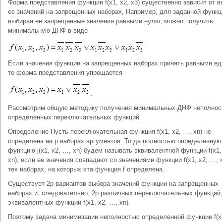
Форма представления функции f(x1, x2, x3) существенно зависит от 
ее значений на запрещенных наборах, Например, для заданной функц
выбирая ее запрещенные значения равными нулю, можно получить
минимальную ДНФ в виде
Если значения функции на запрещенных наборах принять равными ед
то форма представления упрощается
.
Рассмотрим общую методику получения минимальных ДНФ неполно
определенных переключательных функций
Определение Пусть переключательная функция f(x1, x2, …, xn) не
определена на p наборах аргументов. Тогда полностью определенную
функцию j(x1, x2, …, xn) будем называть эквивалентной функции f(x1,
xn), если ее значения совпадают со значениями функции f(x1, x2, …, 
тех наборах, на которых эта функция f определена.
Существует 2p вариантов выбора значений функции на запрещенных
наборах и, следовательно, 2р различных переключательных функций
эквивалентных функции f(x1, x2, …, xn).
Поэтому задача минимизации неполностью определенной функции f(x1