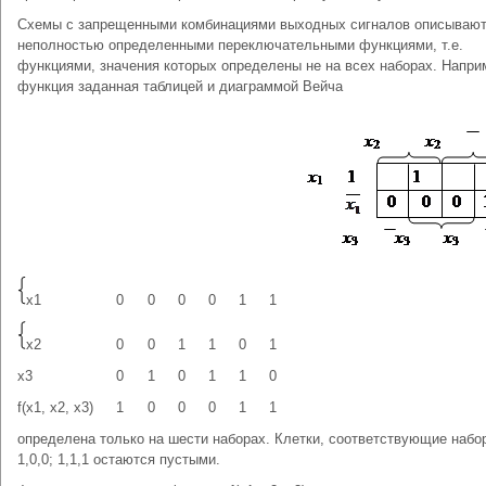
Схемы с запрещенными комбинациями выходных сигналов описываю
неполностью определенными переключательными функциями, т.е.
функциями, значения которых определены не на всех наборах. Напри
функция заданная таблицей и диаграммой Вейча
x1
0
0
0
0
1
1
x2
0
0
1
1
0
1
x3
0
1
0
1
1
0
f(x1, x2, x3)
1
0
0
0
1
1
определена только на шести наборах. Клетки, соответствующие набо
1,0,0; 1,1,1 остаются пустыми.