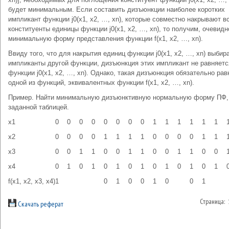
будет минимальным. Если составить дизъюнкции наиболее коротких
импликант функции j0(x1, x2, …, xn), которые совместно накрывают в
конституенты единицы функции j0(x1, x2, …, xn), то получим, очевидн
минимальную форму представления функции f(x1, x2, …, xn).
Ввиду того, что для накрытия единиц функции j0(x1, x2, …, xn) выби­
импликанты другой функции, дизъюнкция этих импликант не равняетс
функции j0(x1, x2, …, xn). Однако, такая дизъюнкция обязательно рав
одной из функций, эквивалентных функции f(x1, x2, …, xn).
Пример. Найти минимальную дизъюнктивную нормальную форму ПФ,
заданной таблицей.
x1
0
0
0
0
0
0
0
0
1
1
1
1
1
1
x2
0
0
0
0
1
1
1
1
0
0
0
0
1
1
x3
0
0
1
1
0
0
1
1
0
0
1
1
0
0
x4
0
1
0
1
0
1
0
1
0
1
0
1
0
1
f(x1, x2, x3, x4)
1
0
1
0
0
1
0
0
1
Страница:
Скачать реферат