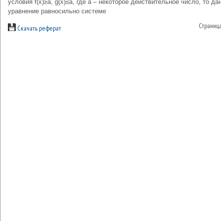
условия f(x)≥a, g(x)≤a, где а – некоторое действительное число, то да
уравнение равносильно системе
Страниц
Скачать реферат