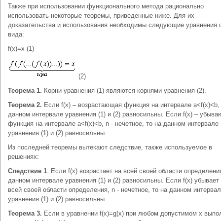
Также при использовании функционального метода рационально
использовать некоторые теоремы, приведенные ниже. Для их
доказательства и использования необходимы следующие уравнения 
вида:
f(x)=x (1)
(2)
Теорема 1.
Корни уравнения (1) являются корнями уравнения (2).
Теорема 2.
Если f(x) – возрастающая функция на интервале a<f(x)<b, 
данном интервале уравнения (1) и (2) равносильны. Если f(x) – убыв
функция на интервале a<f(x)<b, n - нечетное, то на данном интервале
уравнения (1) и (2) равносильны.
Из последней теоремы вытекают следствие, также используемое в
решениях:
Следствие 1
. Если f(x) возрастает на всей своей области определения
данном интервале уравнения (1) и (2) равносильны. Если f(x) убывает
всей своей области определения, n - нечетное, то на данном интерва
уравнения (1) и (2) равносильны.
Теорема 3.
Если в уравнении f(x)=g(x) при любом допустимом х вып