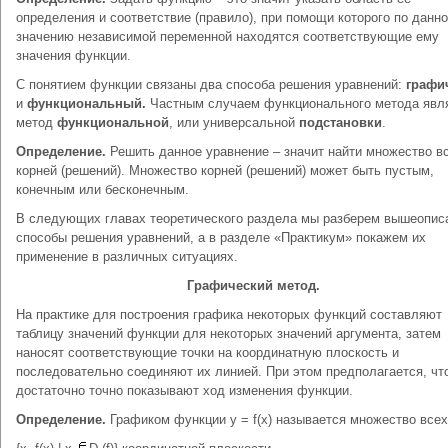
определения и соответствие (правило), при помощи которого по данн
значению независимой переменной находятся соответствующие ему
значения функции.
С понятием функции связаны два способа решения уравнений:
графи
и
функциональный.
Частным случаем функционального метода явл
метод
функциональной
, или универсальной
подстановки
.
Определение.
Решить данное уравнение – значит найти множество вс
корней (решений). Множество корней (решений) может быть пустым,
конечным или бесконечным.
В следующих главах теоретического раздела мы разберем вышеопис
способы решения уравнений, а в разделе «Практикум» покажем их
применение в различных ситуациях.
Графический метод.
На практике для построения графика некоторых функций составляют
таблицу значений функции для некоторых значений аргумента, затем
наносят соответствующие точки на координатную плоскость и
последовательно соединяют их линией. При этом предполагается, чт
достаточно точно показывают ход изменения функции.
Определение.
Графиком функции y = f(x) называется множество всех