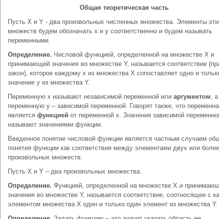
Общая теоретическая часть
Пусть X и Y - два произвольных численных множества. Элементы эти
множеств будем обозначать х и у соответственно и будем называть
переменными.
Определение.
Числовой функцией, определенной на множестве Х и
принимающей значения во множестве Y, называется соответствие (пр
закон), которое каждому х из множества Х сопоставляет одно и тольк
значение у из множества Y.
Переменную х называют независимой переменной или
аргументом
, а
переменную у – зависимой переменной. Говорят также, что переменна
является
функцией
от переменной х. Значения зависимой переменно
называют значениями функции.
Введенное понятие числовой функции является частным случаем об
понятия функции как соответствия между элементами двух или боле
произвольных множеств.
Пусть Х и Y – два произвольных множества.
Определение.
Функцией, определенной на множестве Х и принимаю
значения во множестве Y, называется соответствие, соотносящее с 
элементом множества Х один и только один элемент из множества Y.
Определение.
Задать функцию – это значит указать область ее