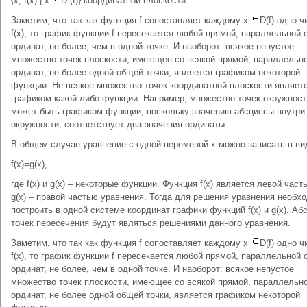
{x, f(x) | x
D (f)} координатной плоскости.
Заметим, что так как функция f сопоставляет каждому x
D(f) одно ч
f(x), то график функции f пересекается любой прямой, параллельной 
ординат, не более, чем в одной точке. И наоборот: всякое непустое
множество точек плоскости, имеющее со всякой прямой, параллельн
ординат, не более одной общей точки, является графиком некоторой
функции. Не всякое множество точек координатной плоскости являет
графиком какой-либо функции. Например, множество точек окружност
может быть графиком функции, поскольку значению абсциссы внутри
окружности, соответствует два значения ординаты.
В общем случае уравнение с одной переменой х можно записать в ви
f(x)=g(x),
где f(x) и g(x) – некоторые функции. Функция f(x) является левой част
g(x) – правой частью уравнения. Тогда для решения уравнения необх
построить в одной системе координат графики функций f(x) и g(x). Аб
точек пересечения будут являться решениями данного уравнения.
Заметим, что так как функция f сопоставляет каждому x
D(f) одно ч
f(x), то график функции f пересекается любой прямой, параллельной 
ординат, не более, чем в одной точке. И наоборот: всякое непустое
множество точек плоскости, имеющее со всякой прямой, параллельн
ординат, не более одной общей точки, является графиком некоторой