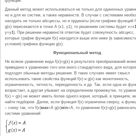
функции.
Данный метод может использоваться не только для одиночных уравн
но и для их систем, а также неравенств. В случае с системами необ
находить не только абсциссы, но и ординаты (если графики функций f(
g(x) пересекаются в точке А (х1, у1), то решением системы будет х=х
у=у
1
). При решении неравенств ответом будет совокупность абсцисс,
которых график функции f(x) находится выше или ниже (в зависимост
условия) графика функции g(x).
Функциональный метод
Не всякое уравнение вида f(x)=g(x) в результате преобразований мож
приведено к уравнению того или иного стандартного вида, для которо
подходят обычные методы решения. В таких случаях имеет смысл
использовать такие свойства функций f(x) и g(x) как монотонность,
ограниченность, четность, периодичность и др. Так, если одна из фун
возрастает, а другая убывает на определенном промежутке, то уравн
f(x) = g(x) не может иметь более одного корня, который, в принципе, 
найти подбором. Далее, если функция f(x) ограничена сверху, а функц
– снизу так, что f(x)
мах
=А g(x)
м
in
=A, то уравнение f(x)=g(x) равносил
системе уравнений