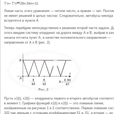
T’n= T”n
28n-34m=11
Левая часть этого уравнения — четное число, а правая — нет. Поэто
не имеет решений в целых числах. Следовательно, автобусы никогда
встретятся в пункте А.
Теперь перейдем непосредственно к решению второй части за­дачи. Д
этого введем систему координат на дороге между А и В, выбрав в ка
начала отсчета пункт А, в качестве положитель­ного направления —
направление от А к В (рис. 2).
Пусть x1(t), x2(t) — координаты первого и второго автобусов соот­ветс
в момент t. Графики функций x1(t) и x2(t) — это ломаные линии,
изображенные на рисунках 1 и 2 соответственно. Первая ломаная сос
102 пар звеньев с угловыми коэффициентами 51 и -51, а вторая — из 