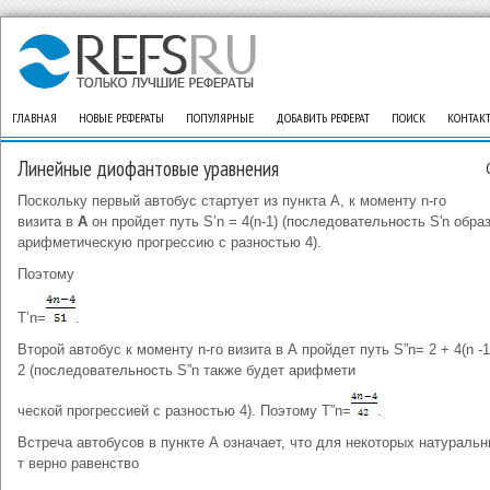
ГЛАВНАЯ
НОВЫЕ РЕФЕРАТЫ
ПОПУЛЯРНЫЕ
ДОБАВИТЬ РЕФЕРАТ
ПОИСК
КОНТАК
Линейные диофантовые уравнения
Поскольку первый автобус стартует из пункта А, к моменту n-го
визита в
А
он пройдет путь S’n = 4(n-1) (последовательность S'n обра
арифметическую прогрессию с разностью 4).
Поэтому
T’n=
.
Второй автобус к моменту n-го визита в А пройдет путь S”n= 2 + 4(n -1)
2 (последовательность S”n также будет арифмети
ческой прогрессией с разностью 4). Поэтому T”n=
.
Встреча автобусов в пункте А означает, что для некоторых нату­ральн
т верно равенство