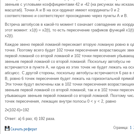
звеньев с угловыми коэффициентами 42 и -42 (на рисунках мы искази
масштаб). Точки А и В на оси ординат имеют координаты 0 и 2
соответственно и соответствуют прохождению через пункты А и В.
Встреча автобусов в какой-то момент t означает совпадение их коорд
этот момент: x1(t) = x2(t), то есть пересечение графиков функций x1(t)
x2(t).
Каждое звено первой ломаной пересекает вторую ломаную ровно в о
точке. Поэтому всего будет 102 точки пересечения возрас­тающих зве
первой ломаной со второй ломаной и 102 точки пе­ресечения убываю
звеньев первой ломаной со второй ломаной. Поскольку автобусы не
встречаются в пункте А, ни одна из этих точек не будет лежать на ос
абсцисс. С другой стороны, поскольку авто­бусы встречаются 6 раз в 
В, ровно 6 точек пересечения будет лежать на горизонтальной прямой
Эти точки будут включены как в 102 точки пересечения возрастающи
звеньев первой ломаной со второй ломаной, так и в 102 точки пересе
убывающих звеньев первой ломаной со второй ломаной. Поэтому чис
точек пересече­ния, лежащих внутри полосы 0 < у < 2, равно
2•(102-6)=192
Ответ: а) 6 раз; б) 192 раза.
Страница:
1
Скачать реферат