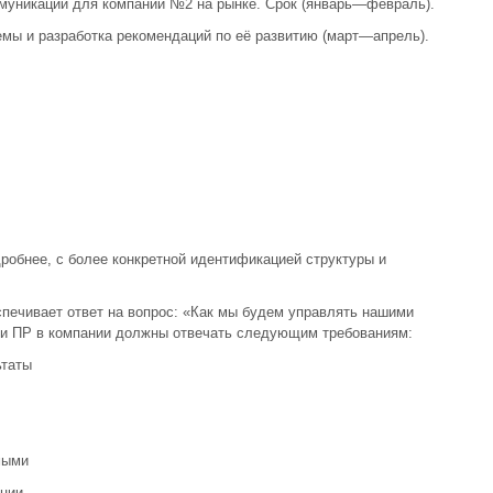
ммуникаций для компании №2 на рынке. Срок (январь—февраль).
мы и разработка рекомендаций по её развитию (март—апрель).
робнее, с более конкретной идентификацией структуры и
печивает ответ на вопрос: «Как мы будем управлять нашими
ли ПР в компании должны отвечать следующим требованиям:
ьтаты
мыми
ации