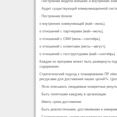
· Построение модели внешних и внутренних ко
· Аудит существующей коммуникационной систе
· Построение блоков:
o внутренних коммуникаций (май—июнь),
o отношений с партнерами (май—июль),
o отношений с СМИ (июнь—сентябрь),
o отношений с клиентами (июль—август),
o отношений с госструктурами (май—сентябрь).
Каждая из программ может быть развернута под
содержание.
Стратегический подход к планированию ПР обес
ресурсами для достижения наших целей?». Це
· Ясно описывать ожидаемые конкретные резул
· Быть понятными каждому в организации
· Иметь сроки достижения
· Быть реалистичными, достижимыми и измери
· Соответствовать целям менеджмента организ