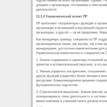
подсистемами на благо организации. Однако, П
доверия к организации, отслеживая и обеспечи
деятельности.
13.1.4 Управленческий аспект ПР
ПР выполняет «пограничную» функцию в органи
организации и её внешней и внутренней общест
организации, а другой — за её пределами. Неред
Как менеджеры границы, специалисты ПР поддер
организационные линии, как внутри, так и вне 
менеджерами, достаточно компетентными для ра
Управленческая компетентность специалистов 
1. Знание содержания и характера отношений ор
проектов и вспомогательный персонал, а что 
2. Умение управлять восприятием, отношение
других функций управляют более явными и ма
ресурсами. Коммуникационное решение специа
функциональных подсистем.
3. Стратегическое мышление. Знание миссии, ц
позиционировать свою деятельность в системе 
имени компании в утренней газете должна осоз