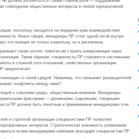
Р не должна уклоняться от своей главной роли — поддержание
вая соблюдение общественных интересов в любой корпоративной
зации, поскольку находится на переднем крае взаимодействия
венности. Иначе говоря, менеджеры ПР стоят одной ногой внутри
ко эта позиция не только уникальна, но и рискованна.
живают своих коллег, помогая им строить коммуникации через
организации. Таким образом, специалисты ПР становятся системными
боты в сложной сети отношений, свойственных организации.
ПР предполагает:
ганизации со своей средой. Например, что связывает руководителей
вызывает конфликты между ними?
м людей к событиям среды, общественным мнением. Менеджеры
териальными факторами — денежными, сырьевыми, товарными
листа ПР должно быть понятным и принимаемым менеджерами этих
елей и стратегий организации специалистами ПР позволяет
корпоративных интересов. Стратегическая значимость упоминания
наваться всеми менеджерами компании благодаря специалистам ПР.