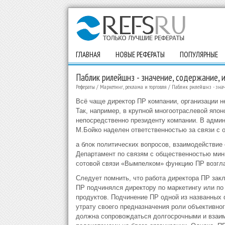
ГЛАВНАЯ
НОВЫЕ РЕФЕРАТЫ
ПОПУЛЯРНЫЕ
Паблик рилейшнз - значение, содержание, 
Рефераты
/
Маркетинг, реклама и торговля
/
Паблик рилейшнз - знач
Всё чаще директор ПР компании, организации 
Так, например, в крупной многоотраслевой япо
непосредственно президенту компании. В админ
М.Бойко наделен ответственностью за связи с 
а блок политических вопросов, взаимодействие
Департамент по связям с общественностью мин
сотовой связи «Вымпелком» функцию ПР возгла
Следует помнить, что работа директора ПР зак
ПР подчинялся директору по маркетингу или по
продуктов. Подчинение ПР одной из названных ф
утрату своего предназначения роли объективно
должна сопровождаться долгосрочными и взаи