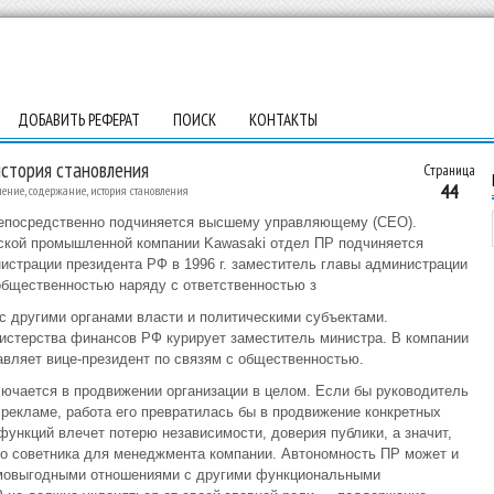
ДОБАВИТЬ РЕФЕРАТ
ПОИСК
КОНТАКТЫ
история становления
Страница
44
ение, содержание, история становления
непосредственно подчиняется высшему управляющему (СЕО).
нской промышленной компании Kawasaki отдел ПР подчиняется
истрации президента РФ в 1996 г. заместитель главы администрации
общественностью наряду с ответственностью з
 с другими органами власти и политическими субъектами.
истерства финансов РФ курирует заместитель министра. В компании
вляет вице-президент по связям с общественностью.
лючается в продвижении организации в целом. Если бы руководитель
 рекламе, работа его превратилась бы в продвижение конкретных
ункций влечет потерю независимости, доверия публики, а значит,
го советника для менеджмента компании. Автономность ПР может и
мовыгодными отношениями с другими функциональными