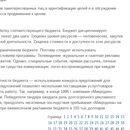
ие заинтересованных лиц в идентификации целей и в обсуждении
есса продвижения к целям.
аботку соответствующего бюджета. Бюджет дисциплинирует
 лежат два шага: 1)оценка уровня ресурсов — человеческих, закупок
ой деятельности, 2)оценка стоимости и доступности этих ресурсов.
раниченном бюджете. Поэтому следует использовать
ловиям программы. Телевидение, журнальная и газетная реклама
жетов. Однако, специальные события, прямая рассылка, личные
гие средства коммуникации, легко воспроизводимые при каждом
атности бюджета — использование конкурса предложений для
предложений позволяет нескольким поставщикам услуг/товаров
 работу. Так, например, в конце 1996 г. компания «Микродин»
в. Победителя тендера ожидала роль долгосрочного рекламного
ка, преодолеть негативные последствия пребывания «Микродина» на
 при ежемесячном рекламном бюджете в 150 тыс.долларов.
Страница:
1
2
3
4
5
6
7
8
9
10
11
12
13
14
15
16
17
18
19
20
21
22
23
24
25
26
27
28
29
30
31
32
33
34
35
36
37
38
39
40
41
42
43
44
45