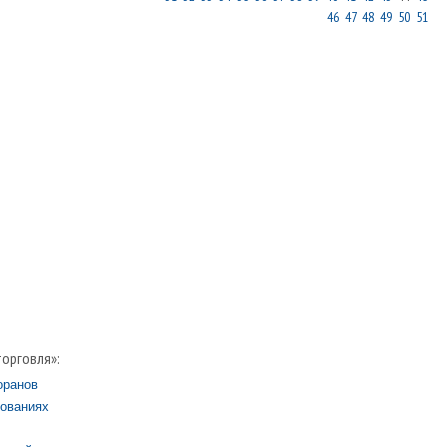
46
47
48
49
50
51
торговля»:
оранов
дованиях