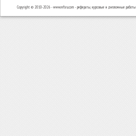
Copyright © 2010-2026 - www.refsru.com - рефераты, курсовые и дипломные работы