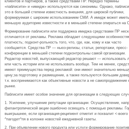
клиентов и партнеров, а также средствами ПР. Нередко термины
«паблисити» и «имидж» используются как синонимы. Однако, паблис
это в большей степени известность внешняя, для широкой публики,
формируемая с широким использованием СМИ. А имидж может имет
меньшую аудиторию известности и в меньшей степени опираться на 
Формирование паблисити или поддержка имиджа средствами ПР неск
отличается от рекламы. Реклама обладает следующими особенностя
платность; подконт-рольность того, что, где, как, кому и как часто
сообщается. Средства ПР — ньюз-релизы, статьи, репортажи, пресс-
конференции в меньшей степени подконтрольны самой организации.
Редактор новостей, выпускающий редактор решают — использовать 
или часть истории или не использовать вообще. Тем не менее, средс
имеют преимущества перед рекламой: они имеют значительно мень
цену;за подготовку и размещение, а также пользуются большим дове
т.к. воспринимаются как объективные новости а не самопродвижение 
рынке.
Паблисити имеет особое значение для организации в следующих случ
1. Усиление, улучшение репутации организации. Осуществление, нап
филантропической акции ошибочно освещать с помощью рекламы. Го
выигрышнее, если организация-реципиент отметит и похвалит <-воего
^пагодет^пя в колонке новостей ежедневной газеты.
2. При объявлении нового продукта или услуги формирование позити