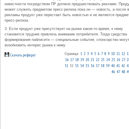
известности посредством ПР должно предшествовать рекламе. Прод
может служить предметом пресс-релиза пока он — новость, а после 
рекламы продукт уже перестает быть новостью и не является предме
пресс-релиза.
3. Если продукт уже присутствует на рынке какое-то время, к нему
становится труднее привлечь внимание потребителя. Тогда средства
формирования паблисити — специальные события, спонсорство могу
возобновить интерес рынка к нему.
Страница:
1
2
3
4
5
6
7
8
9
10
11
12
1
Скачать реферат
16
17
18
19
20
21
22
23
24
25
26
27
2
31
32
33
34
35
36
37
38
39
40
41
42
4
46
47
48
4