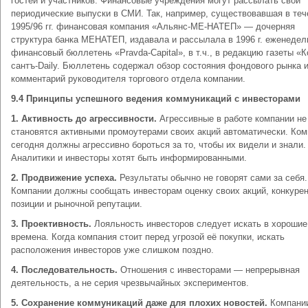
гостей и участников. Финансовые учреждения могут рассылать свои
периодические выпуски в СМИ. Так, например, существовавшая в теч
1995/96 гг. финансовая компания «Альянс-МЕ-НАТЕП» — дочерняя
структура банка МЕНАТЕП, издавала и рассылала в 1996 г. еженеде
финансовый бюллетень «Pravda-Capital», в т.ч., в редакцию газеты «
сантъ-Daily. Бюллетень содержал обзор состояния фондового рынка 
комментарий руководителя торгового отдела компании.
9.4 Принципы успешного ведения коммуникаций с инвесторами
1. Активность до агрессивности.
Агрессивные в работе компании не
становятся активными промоутерами своих акций автоматически. Ко
сегодня должны агрессивно бороться за то, чтобы их видели и знали.
Аналитики и инвесторы хотят быть информированными.
2. Продвижение успеха.
Результаты обычно не говорят сами за себя.
Компании должны сообщать инвесторам оценку своих акций, конкуре
позиции и рыночной репутации.
3. Проективность.
Лояльность инвесторов следует искать в хорошие
времена. Когда компания стоит перед угрозой её покупки, искать
расположения инвесторов уже слишком поздно.
4. Последовательность.
Отношения с инвесторами — непрерывная
деятельность, а не серия чрезвычайных экспериментов.
5. Сохранение коммуникаций даже для плохих новостей.
Компани