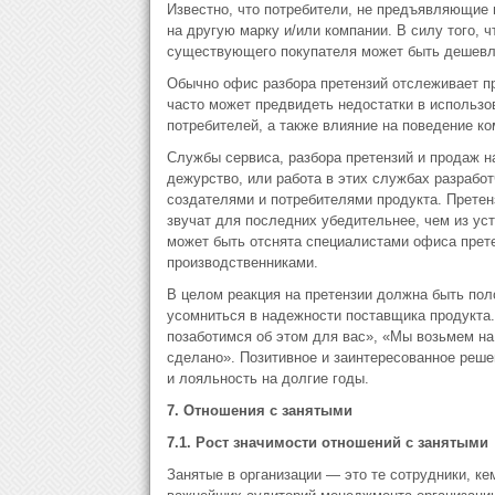
Известно, что потребители, не предъявляющие 
на другую марку и/или компании. В силу того, 
существующего покупателя может быть дешевле
Обычно офис разбора претензий отслеживает п
часто может предвидеть недостатки в использо
потребителей, а также влияние на поведение к
Службы сервиса, разбора претензий и продаж н
дежурство, или работа в этих службах разрабо
создателями и потребителями продукта. Претен
звучат для последних убедительнее, чем из ус
может быть отснята специалистами офиса прете
производственниками.
В целом реакция на претензии должна быть пол
усомниться в надежности поставщика продукта
позаботимся об этом для вас», «Мы возьмем на 
сделано». Позитивное и заинтересованное реше
и лояльность на долгие годы.
7. Отношения с занятыми
7.1. Рост значимости отношений с занятыми
Занятые в организации — это те сотрудники, ке