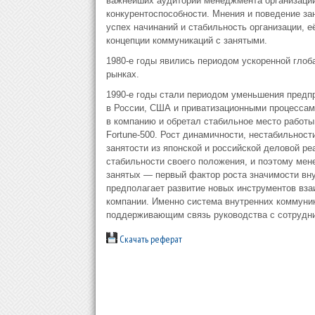
важнейших аудиторий менеджмента организации,
конкурентоспособности. Мнения и поведение за
успех начинаний и стабильность организации, 
концепции коммуникаций с занятыми.
1980-е годы явились периодом ускоренной глоб
рынках.
1990-е годы стали периодом уменьшения предпр
в России, США и приватизационными процессами
в компанию и обретал стабильное место работ
Fortune-500. Рост динамичности, нестабильнос
занятости из японской и российской деловой ре
стабильности своего положения, и поэтому мен
занятых — первый фактор роста значимости вн
предполагает развитие новых инструментов вза
компании. Именно система внутренних коммуни
поддерживающим связь руководства с сотрудник
Скачать реферат