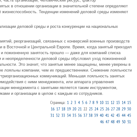
 часть организации, человеческий ресурс, фактор
нятых в отношении организации в значительной степени определяют
её жизнеспособность. Тенденции изменений деловой среды изменяют
ализации деловой среды и роста конкуренции на национальных
иятий, реорганизаций, связанных с конверсией военных производств
 в Восточной и Центральной Европе. Время, когда занятый приходил
ы и пожизненную занятость прошло — даже для компаний списка
ти и неопределенности деловой среды обусловил уход пожизненной
альности. Это значит, что занятые менее защищены, менее уверены в
ее лояльны компании, чем их предшественники. Снижение лояльности
утриорганизационных коммуникаций. Меньшая лояльность занятых
имодействия с ними менеджмента, или аппарата управления
кации менеджмента с занятыми является таким инструментом,
ами и организации в целом с каждым из сотрудников.
Страница:
1
2
3
4
5
6
7
8
9
10
11
12
13
14
15
16
17
18
19
20
21
22
23
24
25
26
27
28
29
30
31
32
33
34
35
36
37
38
39
40
41
42
43
44
45
46
47
48
49
50
51