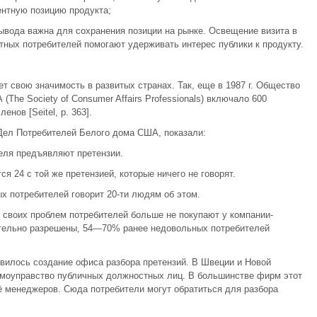
нтную позицию продукта;
ывода важна для сохранения позиции на рынке. Освещение визита в
тных потребителей помогают удерживать интерес публики к продукту.
т свою значимость в развитых странах. Так, еще в 1987 г. Общество
he Society of Consumer Affairs Professionals) включало 600
енов [Seitel, p. 363].
Дел Потребителей Белого дома США, показали:
теля предъявляют претензии.
я 24 с той же претензией, которые ничего не говорят.
х потребителей говорит 20-ти людям об этом.
 своих проблем потребителей больше не покупают у компании-
ительно разрешены, 54—70% ранее недовольных потребителей
явилось создание офиса разбора претензий. В Швеции и Новой
моуправство публичных должностных лиц. В большинстве фирм этот
ё менеджеров. Сюда потребители могут обратиться для разбора