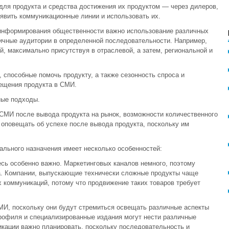
для продукта и средства достижения их продуктом — через дилеров,
ыявить коммуникационные линии и использовать их.
 информирования общественности важно использование различных
чные аудитории в определенной последовательности. Например,
, максимально присутствуя в отраслевой, а затем, региональной и
 способные помочь продукту, а также сезонность спроса и
вещения продукта в СМИ.
ные подходы.
СМИ после вывода продукта на рынок, возможности количественного
 оповещать об успехе после вывода продукта, поскольку им
ального назначения имеет несколько особенностей:
есь особенно важно. Маркетинговых каналов немного, поэтому
а. Компании, выпускающие технически сложные продукты чаще
коммуникаций, потому что продвижение таких товаров требует
МИ, поскольку они будут стремиться освещать различные аспекты
профиля и специализированные издания могут нести различные
кации важно планировать, поскольку последовательность и