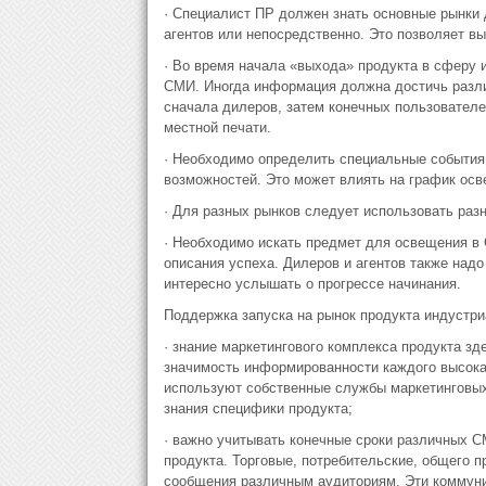
· Специалист ПР должен знать основные рынки 
агентов или непосредственно. Это позволяет в
· Во время начала «выхода» продукта в сферу
СМИ. Иногда информация должна достичь разли
сначала дилеров, затем конечных пользователей
местной печати.
· Необходимо определить специальные события,
возможностей. Это может влиять на график ос
· Для разных рынков следует использовать раз
· Необходимо искать предмет для освещения в 
описания успеха. Дилеров и агентов также надо
интересно услышать о прогрессе начинания.
Поддержка запуска на рынок продукта индустри
· знание маркетингового комплекса продукта зд
значимость информированности каждого высок
используют собственные службы маркетинговых 
знания специфики продукта;
· важно учитывать конечные сроки различных С
продукта. Торговые, потребительские, общего 
сообщения различным аудиториям. Эти коммуни