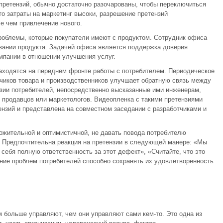
претензий, обычно достаточно разочарованы, чтобы переключиться
что затраты на маркетинг высоки, разрешение претензий
 чем привлечение нового.
роблемы, которые покупатели имеют с продуктом. Сотрудник офиса
вании продукта. Задачей офиса является поддержка доверия
омпании в отношении улучшения услуг.
аходятся на переднем фронте работы с потребителем. Периодическое
тчиков товара и производственников улучшает обратную связь между
зии потребителей, непосредственно высказанные ими инженерам,
т продавцов или маркетологов. Видеопленка с такими претензиями
нзий и представлена на совместном заседании с разработчиками и
ожительной и оптимистичной, не давать повода потребителю
. Предпочтительна реакция на претензии в следующей манере: «Мы
себя полную ответственность за этот дефект», «Считайте, что это
ние проблем потребителей способно сохранять их удовлетворенность
м больше управляют, чем они управляют сами кем-то. Это одна из