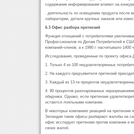
содержание информирования влияют на конкуре
· деятельность по освещению продукта после в
лаборатории, детали крупных заказов или извес
6.3 Офис разбора претензий
Функция отношений с потребителями увеличивае
Профессионалов по Делам Потребителей в США (T
компаний-членов, а к 1990 г. насчитывало 1400 чл
Исследования, проведенные по проекту офиса 
1. Только 4 из 100 неудовлетворенных потреби
2. На каждого предъявителя претензий приходитс
3. Каждый из 13-ти процентов неудовлетворенны
4. 90 процентов разочарованных неразрешением
обидчика. Однако, если претензии удовлетвор
остаются лояльными компании.
В некоторых компаниях реакцией на претензии 
Зеландии такие офисы разбирают жалобы на са
офис исследует претензии против компании и е
своих жалоб.