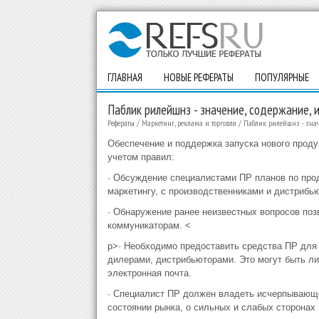
ГЛАВНАЯ
НОВЫЕ РЕФЕРАТЫ
ПОПУЛЯРНЫЕ
Паблик рилейшнз - значение, содержание, 
Рефераты
/
Маркетинг, реклама и торговля
/
Паблик рилейшнз - знач
Обеспечение и поддержка запуска нового проду
учетом правил:
· Обсуждение специалистами ПР планов по прод
маркетингу, с производственниками и дистрибь
· Обнаружение ранее неизвестных вопросов по
коммуникаторам. <
p>· Необходимо предоставить средства ПР для
дилерами, дистрибьюторами. Это могут быть ли
электронная почта.
· Специалист ПР должен владеть исчерпывающе
состоянии рынка, о сильных и слабых сторонах