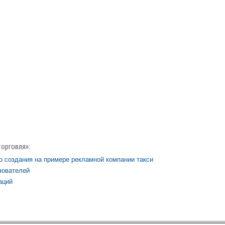
торговля»:
о создания на примере рекламной компании такси
зователей
аций