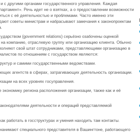
 и с другими органами государственного управления. Каждая
артамент». Речь идет не о взятках, а о предоставлении возможности
ться с её деятельностью и проблемами. Часто именно эти
дают советы министрам и набрасывают замечания к законопроектам
.
дарством (government relations) серьёзно озабочены оценкой
 на компанию, отраслевую группу или организацию клиента. Обычно
полняют свой штат сотрудниками, представляющими организацию в
иалистов по отношениям с государством являются:
труктур и самими государственными ведомствами.
ующих агентств в сферах, затрагивающих деятельность организации.
изации на всех уровнях госуправления.
 экономику региона расположения организации, также как и её
законодателями деятельности и операций представляемой
как работать в госструктурах и умения находить там контакты.
 нанимают специального представителя в Вашингтоне, работающего