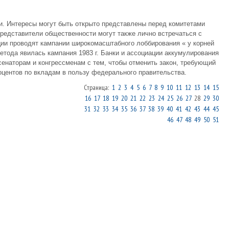
и. Интересы могут быть открыто представлены перед комитетами
редставители общественности могут также лично встречаться с
ии проводят кампании широкомасштабного лоббирования « у корней
 метода явилась кампания 1983 г. Банки и ассоциации аккумулирования
сенаторам и конгрессменам с тем, чтобы отменить закон, требующий
оцентов по вкладам в пользу федерального правительства.
Страница:
1
2
3
4
5
6
7
8
9
10
11
12
13
14
15
16
17
18
19
20
21
22
23
24
25
26
27
28
29
30
31
32
33
34
35
36
37
38
39
40
41
42
43
44
45
46
47
48
49
50
51