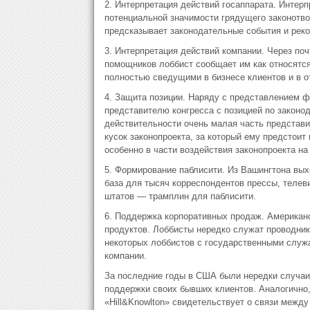
2. Интерпретация действий госаппарата. Интер
потенциальной значимости грядущего законотво
предсказывает законодательные события и рек
3. Интерпретация действий компании. Через по
помощников лоббист сообщает им как относятся
полностью сведущими в бизнесе клиентов и в о
4. Защита позиции. Наряду с представлением ф
представителю конгресса с позицией по закон
действительности очень малая часть представ
кусок законопроекта, за который ему предстоит
особенно в части воздействия законопроекта на
5. Формирование паблисити. Из Вашингтона вых
база для тысяч корреспондентов прессы, телев
штатов — трамплин для паблисити.
6. Поддержка корпоративных продаж. Американ
продуктов. Лоббисты нередко служат проводни
некоторых лоббистов с государственными служ
компании.
За последние годы в США были нередки случаи
поддержки своих бывших клиентов. Аналогично
«Hill&Knowlton» свидетельствует о связи межд