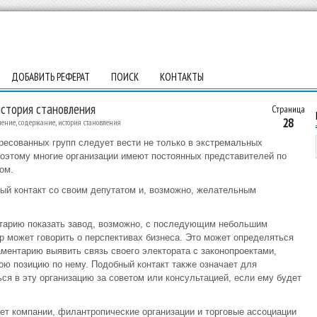
ДОБАВИТЬ РЕФЕРАТ
ПОИСК
КОНТАКТЫ
история становления
Страница
28
ение, содержание, история становления
ресованных групп следует вести не только в экстремальных
 Поэтому многие организации имеют постоянных представителей по
ом.
ый контакт со своим депутатом и, возможно, желательным
тарию показать завод, возможно, с последующим небольшим
р может говорить о перспективах бизнеса. Это может определяться
аментарию выявить связь своего электората с законопроектами,
ю позицию по нему. Подобный контакт также означает для
ся в эту организацию за советом или консультацией, если ему будет
т компании, филантропические организации и торговые ассоциации