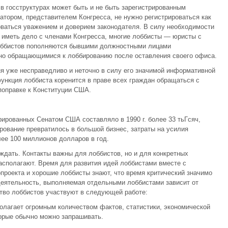
 госструктурах может быть и не быть зарегистрированным
натором, представителем Конгресса, не нужно регистрироваться как
оваться уважением и доверием законодателя. В силу необходимости
 иметь дело с членами Конгресса, многие лоббисты — юристы с
оббистов пополняются бывшими должностными лицами
но обращающимися к лоббированию после оставления своего офиса.
я уже несправедливо и неточно в силу его значимой информативной
ункция лоббиста коренится в праве всех граждан обращаться с
поправке к Конституции США.
рированных Сенатом США составляло в 1990 г. более 33 тьГсяч,
рование превратилось в большой бизнес, затраты на усилия
ее 100 миллионов долларов в год.
дать. Контакты важны для лоббистов, но и для конкретных
асполагают. Время для развития идей лоббистами вместе с
проекта и хорошие лоббисты знают, что время критический значимо
деятельность, выполняемая отдельными лоббистами зависит от
тво лоббистов участвуют в следующей работе:
полагает огромным количеством фактов, статистики, экономической
орые обычно можно запрашивать.