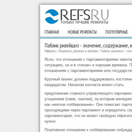
ГЛАВНАЯ
НОВЫЕ РЕФЕРАТЫ
ПОПУЛЯРНЫЕ
Паблик рилейшнз - значение, содержание, 
Рефераты
/
Маркетинг, реклама и торговля
/
Паблик рилейшнз - знач
Ясно, что отношения с парламентариями заинте
ситуациях, но и в «тихие» и хорошие времена.
отношениям с парламентариями или государств
Крупный бизнес должен поддерживать постоянн
кандидатом. Началом контакта может стать
предложение главного управляющего парламен
угощением (чаем, ланчем), за которым менедже
как «мягкое лоббирование». Оно помогает парл
проходящими через парламент и определить сво
парламентария, что он может свободно обратить
нужно.
Позитивное отношение к лоббированию побуждае