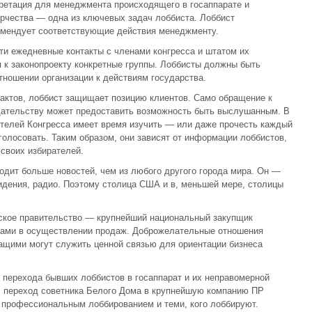
претация для менеджмента происходящего в госаппарате и
рчества — одна из ключевых задач лоббиста. Лоббист
омендует соответствующие действия менеджменту.
чти ежедневные контакты с членами конгресса и штатом их
 к законопроекту конкретные группы. Лоббисты должны быть
тношении организации к действиям государства.
актов, лоббист защищает позицию клиентов. Само обращение к
одательству может предоставить возможность быть выслушанным. В
ителей Конгресса имеет время изучить — или даже прочесть каждый
 голосовать. Таким образом, они зависят от информации лоббистов,
 своих избирателей.
одит больше новостей, чем из любого другого города мира. Он —
идения, радио. Поэтому столица США и в, меньшей мере, столицы
ское правительство — крупнейший национальный закупщик
ками в осуществлении продаж. Доброжелательные отношения
ащими могут служить ценной связью для ориентации бизнеса
 перехода бывших лоббистов в госаппарат и их неправомерной
, переход советника Белого Дома в крупнейшую компанию ПР
у профессиональным лоббированием и теми, кого лоббируют.