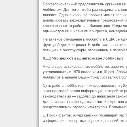
Профессиональный представитель организации в
лоббистом. Для того, чтобы разговаривать с се
лоббист. Однако хороший лоббист может польз
анализировать законодательные предложения и
хорошим опытом работы в Вашингтоне. Ряды л
администрации и членами Конгресса, немедлен
Негативное отношение к лоббисту в США сегодн
функцией для Конгресса. В действительности ф
петицией в госструктуры, отраженном в первой 
8.1.1 Что делают вашингтонские лоббисты?
Число зарегистрированных лоббистов, зарегист
увеличившись с 1976 более чем в 10 раз. Лобби
лоббистов в ареале Вашингтона составляют бол
Суть работы лоббистов — информировать и убеж
законодателей важна информация, которой те р
законодателями — задолго до написания законо
для влияния на законодательство. Конкретная 
представляемой отрасли или группы. Большинс
1. Поиск фактов. Американский госаппарат рас
информации, экспертных оценок и решений, кот