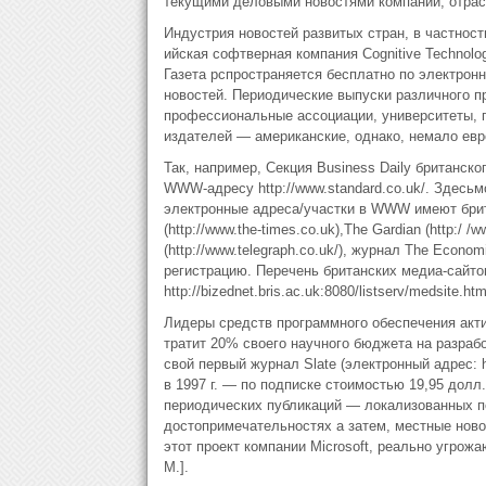
текущими деловыми новостями компаний, отрас
Индустрия новостей развитых стран, в частност
ийская софтверная компания Cognitive Technolo
Газета рспространяется бесплатно по электрон
новостей. Периодические выпуски различного п
профессиональные ассоциации, университеты, г
издателей — американские, однако, немало евр
Так, например, Секция Business Daily британско
WWW-адресу http://www.standard.co.uk/. Здесьм
электронные адреса/участки в WWW имеют британ
(http://www.the-times.co.uk),The Gardian (http:/ /
(http://www.telegraph.co.uk/), журнал The Econo
регистрацию. Перечень британских медиа-сайтов
http://bizednet.bris.ac.uk:8080/listserv/medsite.ht
Лидеры средств программного обеспечения акти
тратит 20% своего научного бюджета на разработ
свой первый журнал Slate (электронный адрес: h
в 1997 г. — по подписке стоимостью 19,95 долл.
периодических публикаций — локализованных п
достопримечательностях а затем, местные ново
этот проект компании Microsoft, реально угро
М.].