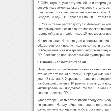
В США, стране, уже вступившей на информацион
сотрудников американского университета имеет
том числе, со своего домашнего компьютера. В
нередко не один. В Европе и Японии — только 
В России также растет доступ к Интернет — комп
информационной сети станет московское правит
городской думы и работников 10 московских пр
Использование Интернет для информирования 
общественности подписчиков ньюз-групп и диск
лоббирования уже превратило информационную 
ПР. Рост числа пользовательской аудитории во
6.
Отношения
с потребителями
Отношения с потребителем стали важнейшим на
становится таковым в России. Нередко именно 
усилий компаний. Хорошие отношения с потреби
наибольшей степени ПР результативны для прод
«имитированных» продуктов (me too). Работа с
основе политики ПР.
Удовлетворенность потребителя продуктом/услу
покупателя. Не случайно появление в организа
самостоятельных единиц, либо в составе отдел