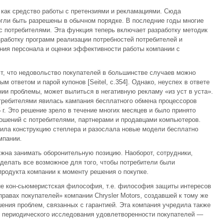
как средство работы с претензиями и рекламациями. Сюда
огли быть разрешены в обычном порядке. В последние годы многие
 потребителями. Эта функция теперь включает разработку методик
зработку программ реализации потребностей потребителей и
ния персонала и оценки эффективности работы компании с
т, что недовольство покупателей в большинстве случаев можно
ответом и парой купонов [Seitel, с.354]. Однако, неуспех в ответе
ии проблемы, может вылиться в негативную рекламу «из уст в уста».
ребителями явилась кампания бесплатного обмена процессоров
 г. Это решение зрело в течение многих месяцев и было принято
ошений с потребителями, партнерами и продавцами компьютеров.
нила конструкцию степлера и разослала новые модели бесплатно
мпании.
жна занимать оборонительную позицию. Наоборот, сотрудники,
делать все возможное для того, чтобы потребители были
родукта компании к моменту решения о покупке.
ие кон-сьюмеристская философия, т.е. философия защиты интересов
правах покупателей» компании Chrysler Motors, создавшей к тому же
ения проблем, связанных с гарантией. Эта компания учредила также
 периодического исследования удовлетворенности покупателей —