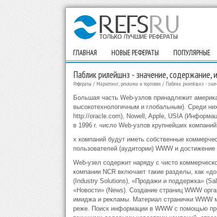
ГЛАВНАЯ
НОВЫЕ РЕФЕРАТЫ
ПОПУЛЯРНЫЕ
Паблик рилейшнз - значение, содержание, 
Рефераты
/
Маркетинг, реклама и торговля
/
Паблик рилейшнз - знач
Большая часть Web-узлов принадлежит америка
высокотехнологичным и глобальным). Среди них —
http://oracle.com), Nowell, Apple, USIA (Инфо
в 1996 г. число Web-узлов крупнейших компаний
х компаний будут иметь собственные коммерчес
пользователей (аудитории) WWW и достижение 
Web-узел содержит наряду с чисто коммерческ
компании NCR включает такие разделы, как «д
(Industry Solutions), «Продажи и поддержка» (Sa
«Новости» (News). Создание страниц WWW орг
имиджа и рекламы. Материал странички WWW мо
реже. Поиск информации в WWW с помощью прог