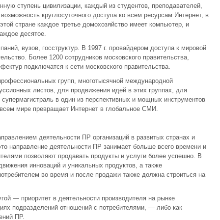
ную ступень цивилизации, каждый из студентов, преподавателей,
 возможность круглосуточного доступа ко всем ресурсам Интернет, в
 этой стране каждое третье домохозяйство имеет компьютер, и
каждое десятое.
аний, вузов, госструктур. В 1997 г. провайдером доступа к мировой
ельство. Более 1200 сотрудников московского правительства,
ефектур подключатся к сети московского правительства.
профессиональных групп, многотысячной международной
уссионных листов, для продвижения идей в этих группах, для
супермагистраль в один из перспективных и мощных инструментов
 всем мире превращает Интернет в глобальное СМИ.
правлением деятельности ПР организаций в развитых странах и
это направление деятельности ПР занимает больше всего времени и
телями позволяют продавать продукты и услуги более успешно. В
вижения инноваций и уникальных продуктов, а также
 потребителем во время и после продажи также должна строиться на
гой — приоритет в деятельности производителя на рынке
циях подразделений отношений с потребителями, — либо как
ений ПР.