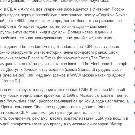
лей и рынков, — финансовыми, политическими, научными.
и, в США и Англии, все увереннее размещается в Интернет. Росси-
gies издает первую российскую электронную газету «Cognitive News».
ной почте 4600 подписчикам и предлагает бесплатное размещение
рофиля в Интернет издают сотни организаций — компании,
руппы энтузиастов и индивиду алы. Большинство изданий и
опейских, есть южноамериканские, австралийские, азиатские.
го издания The London Evening StandardnsflaeTCfl4 раза в деньпо
ож-но обнаружить бизнес-истории, цены фондового рынка. Свои
ские газеты Financial Times (http://www.ft.com),The Times
www.guardian.co.uk/, первая газета «on line» — The Electronoc Telegraph
mist. Доступ к большинству изданий (кроме Standard) предполагает
 (media-sites), или медиа-участ-ков в WWW можно найти по адресу
m [Young R.].
вно инвестируют в создание электронных СМИ. Компания Microsoft
ку новых медиальных проектов. В 1996 г. Microsoft открыл в Internet
ttp://www.slate.com), распространявшийся до конца года бесплатно, а
 Проект компании Cityscape предполагает издание в Internet
о городам США, содержащих путеводители, данные о
сти, обьявления, рекламу. Десять издателей газет США уже вошли в
жающий превратить газетную прессу в бумажных динозавров [Жагер