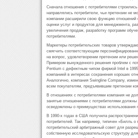
Сначала отношения с потребителями строились 
направлялись потребители, чьи претензии не м
компании расширили свою функцию отношений с
оценки услуг и продуктов для менеджмента, ра
увеличения продаж, разработку программ обуче
потребителями.
Маркетеры потребительских товаров утверждаю
смягчить соответствующим персонифицированным 
на вопрос, удовлетворении претензии или решен
Примером вынужденного решения проблем с пот
Pentium с дефектным чипом фирмой Intel в 1995
компанией в интересах сохранения хороших отн
Аналогично, компания Swingline Company, изме
всем покупателям, предъявившим претензии ко
В отношениях с потребителями компания не дол
занятые отношениями с потребителями должны 
осведомлены о преимуществах использования п
В 1990-х годах в США получила распространен
потребителей. Так например, типичен «Билль о 
потребительский арбитражный совет для разреш
собственную исследовательскую структуру для