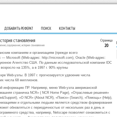
ДОБАВИТЬ РЕФЕРАТ
ПОИСК
КОНТАКТЫ
история становления
Страница
20
ение, содержание, история становления
нским компаниям и организациям (прежде всего
 Microsoft (Web-адрес: http://microsoft.com), Oracle (Web-адрес:
рмационное Агентство США. По данным исследовательской компании IDC
 возросло на 135%, а в 1997 г. 90% крупны
кре Web-узлы. В 1997 г. прогнозируется удвоение числа
их числа 68 миллионов.
ой информацию ПР. Например, меню Web-узла американской
омашняя страничка NCR» ( NCR Home Page), «Отраслевые решения»
le&Support), «О NCR» (About NCR), «Поиск» (Search), «Помощь» (Help),
анизациями и отдельными людьми является средством формирования
жет обновляться с периодичностью от нескольких раз в день и
раммного средства, например, Netscape позволяет ознакомиться с