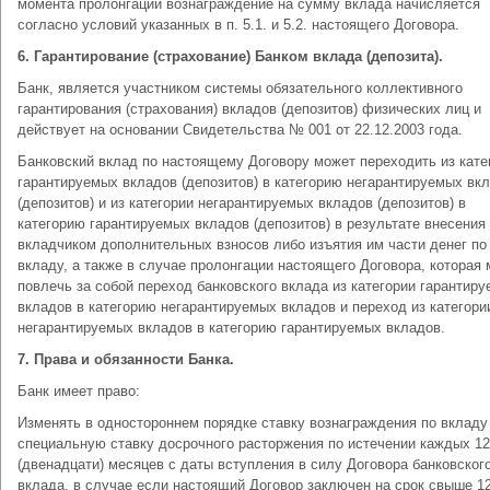
момента пролонгации вознаграждение на сумму вклада начисляется
согласно условий указанных в п. 5.1. и 5.2. настоящего Договора.
6.
Гарантирование (страхование) Банком вклада (депозита).
Банк, является участником системы обязательного коллективного
гарантирования (страхования) вкладов (депозитов) физических лиц и
действует на основании Свидетельства № 001 от 22.12.2003 года.
Банковский вклад по настоящему Договору может переходить из кате
гарантируемых вкладов (депозитов) в категорию негарантируемых вк
(депозитов) и из категории негарантируемых вкладов (депозитов) в
категорию гарантируемых вкладов (депозитов) в результате внесения
вкладчиком дополнительных взносов либо изъятия им части денег по
вкладу, а также в случае пролонгации настоящего Договора, которая
повлечь за собой переход банковского вклада из категории гарантир
вкладов в категорию негарантируемых вкладов и переход из категори
негарантируемых вкладов в категорию гарантируемых вкладов.
7.
Права и обязанности Банка.
Банк имеет право:
Изменять в одностороннем порядке ставку вознаграждения по вкладу
специальную ставку досрочного расторжения по истечении каждых 12
(двенадцати) месяцев с даты вступления в силу Договора банковског
вклада, в случае если настоящий Договор заключен на срок свыше 12