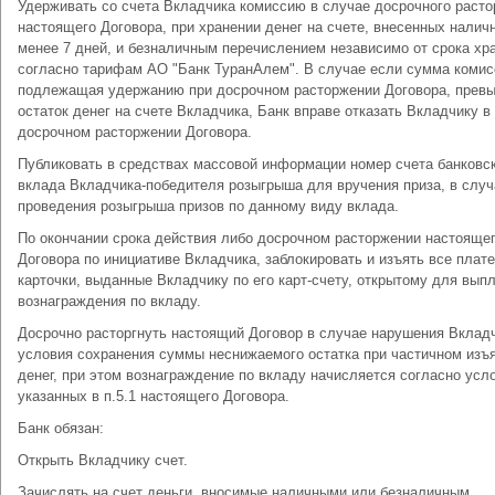
Удерживать со счета Вкладчика комиссию в случае досрочного раст
настоящего Договора, при хранении денег на счете, внесенных налич
менее 7 дней, и безналичным перечислением независимо от срока хр
согласно тарифам АО "Банк ТуранАлем". В случае если сумма комис
подлежащая удержанию при досрочном расторжении Договора, прев
остаток денег на счете Вкладчика, Банк вправе отказать Вкладчику в
досрочном расторжении Договора.
Публиковать в средствах массовой информации номер счета банковс
вклада Вкладчика-победителя розыгрыша для вручения приза, в случ
проведения розыгрыша призов по данному виду вклада.
По окончании срока действия либо досрочном расторжении настояще
Договора по инициативе Вкладчика, заблокировать и изъять все плат
карточки, выданные Вкладчику по его карт-счету, открытому для вып
вознаграждения по вкладу.
Досрочно расторгнуть настоящий Договор в случае нарушения Вклад
условия сохранения суммы неснижаемого остатка при частичном изъ
денег, при этом вознаграждение по вкладу начисляется согласно усл
указанных в п.5.1 настоящего Договора.
Банк обязан:
Открыть Вкладчику счет.
Зачислять на счет деньги, вносимые наличными или безналичным