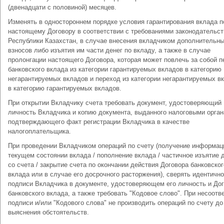
(двенадцати с половиной) месяцев.
Изменять в одностороннем порядке условия гарантирования вклада п
настоящему Договору в соответствии с требованиями законодательст
Республики Казахстан, в случае внесения вкладчиком дополнительн
взносов либо изъятия им части денег по вкладу, а также в случае
пролонгации настоящего Договора, которая может повлечь за собой 
банковского вклада из категории гарантируемых вкладов в категорию
негарантируемых вкладов и переход из категории негарантируемых в
в категорию гарантируемых вкладов.
При открытии Вкладчику счета требовать документ, удостоверяющий
личность Вкладчика и копию документа, выданного налоговыми орган
подтверждающего факт регистрации Вкладчика в качестве
налогоплательщика.
При проведении Вкладчиком операций по счету (получение информац
текущем состоянии вклада / пополнение вклада / частичное изъятие 
со счета / закрытие счета по окончании действия Договора банковског
вклада или в случае его досрочного расторжения), сверять идентичн
подписи Вкладчика в документе, удостоверяющем его личность и До
банковского вклада, а также требовать "Кодовое слово". При несоотв
подписи и/или "Кодового слова" не производить операций по счету до
выяснения обстоятельств.