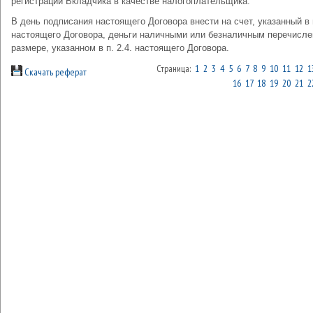
регистрации Вкладчика в качестве налогоплательщика.
В день подписания настоящего Договора внести на счет, указанный в п
настоящего Договора, деньги наличными или безналичным перечисле
размере, указанном в п. 2.4. настоящего Договора.
Страница:
1
2
3
4
5
6
7
8
9
10
11
12
1
Скачать реферат
16
17
18
19
20
21
2