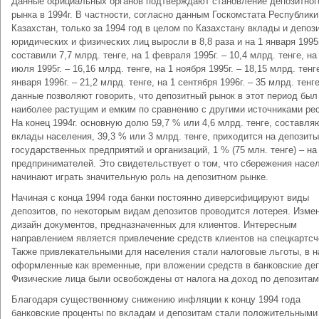
Данные официальных органов подтверждают становление депозитног
рынка в 1994г. В частности, согласно данным Госкомстата Республики
Казахстан, только за 1994 год в целом по Казахстану вклады и депоз
юридических и физических лиц выросли в 8,8 раза и на 1 января 1995г
составили 7,7 млрд. тенге, на 1 февраля 1995г. – 10,4 млрд. тенге, на
июля 1995г. – 16,16 млрд. тенге, на 1 ноября 1995г. – 18,15 млрд. тенге
января 1996г. – 21,2 млрд. тенге, на 1 сентября 1996г. – 35 млрд. тенг
данные позволяют говорить, что депозитный рынок в этот период был
наиболее растущим и емким по сравнению с другими источниками ре
На конец 1994г. основную долю 59,7 % или 4,6 млрд. тенге, составля
вклады населения, 39,3 % или 3 млрд. тенге, приходится на депозиты
государственных предприятий и организаций, 1 % (75 млн. тенге) – на
предпринимателей. Это свидетельствует о том, что сбережения насе
начинают играть значительную роль на депозитном рынке.
Начиная с конца 1994 года банки постоянно диверсифицируют виды
депозитов, по некоторым видам депозитов проводится лотерея. Изме
дизайн документов, предназначенных для клиентов. Интересным
направлением является привлечение средств клиентов на спецкартсч
Также привлекательными для населения стали налоговые льготы, в 
оформленные как временные, при вложении средств в банковские де
Физические лица были освобождены от налога на доход по депозитам
Благодаря существенному снижению инфляции к концу 1994 года
банковские проценты по вкладам и депозитам стали положительными