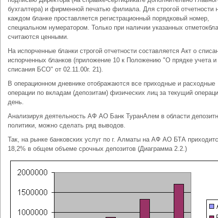
бухгалтера) и фирменной печатью филиала. Для строгой отчетности 
каждом бланке проставляется регистрационный порядковый номер,
специальном нумератором. Только при наличии указанных отметокбл
считаются ценными.
На испорченные бланки строгой отчетности составляется Акт о списа
испорченных бланков (приложение 10 к Положению "О прядке учета и
списания БСО" от 02.11.00г. 21).
В операционном дневнике отображаются все приходные и расходные
операции по вкладам (депозитам) физических лиц за текущий операц
день.
Анализируя деятельность АФ АО Банк ТуранАлем в области депозит
политики, можно сделать ряд выводов.
Так, на рынке банковских услуг по г. Алматы на АФ АО БТА приходит
18,2% в общем объеме срочных депозитов (Диаграмма 2.2.)