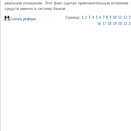
реальном отношении. Этот факт сделал привлекательным вложение
средств именно в систему банков.
Страница:
1
2
3
4
5
6
7
8
9
10
11
12
1
Скачать реферат
16
17
18
19
20
21
2