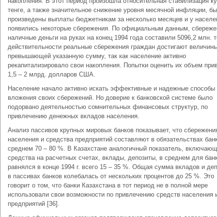
накопления. В этот период произошла относительная стабилизация к
тенге, а также значительное снижение уровня месячной инфляции, б
произведены выплаты бюджетникам за несколько месяцев и у населе
появились некоторые сбережения. По официальным данным, сбереже
наличные деньги на руках на конец 1994 года составили 5096,2 млн. т
действительности реальные сбережения граждан достигают величины
превышающей указанную сумму, так как население активно
рекапитализировало свои накопления. Попытки оценить их объем при
1,5 – 2 млрд. долларов США.
Население начало активно искать эффективные и надежные способы
вложения своих сбережений. Но доверие к банковской системе было
подорвано деятельностью сомнительных финансовых структур, по
привлечению денежных вкладов населения.
Анализ пассивов крупных мировых банков показывает, что сбережени
населения и средства предприятий составляют в обязательствах бан
среднем 70 – 80 %. В Казахстане аналогичный показатель, включаю
средства на расчетных счетах, вклады, депозиты, в среднем для бан
равнялся в конце 1994 г. всего 15 – 35 %. Общая сумма вкладов и де
в пассивах банков колебалась от нескольких процентов до 25 %. Это
говорит о том, что банки Казахстана в тот период не в полной мере
использовали свои возможности по привлечению средств населения 
предприятий [36].