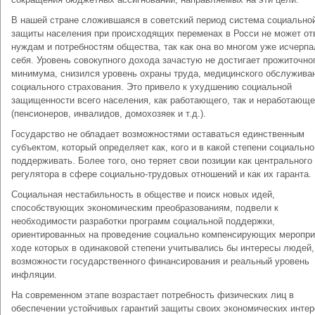
В нашей стране сложившаяся в советский период система социально
защиты населения при происходящих переменах в Росси не может от
нуждам и потребностям общества, так как она во многом уже исчерпа
себя. Уровень совокупного дохода зачастую не достигает прожиточно
минимума, снизился уровень охраны труда, медицинского обслужива
социального страхования. Это привело к ухудшению социальной
защищенности всего населения, как работающего, так и неработающе
(пенсионеров, инвалидов, домохозяек и т.д.).
Государство не обладает возможностями оставаться единственным
субъектом, который определяет как, кого и в какой степени социально
поддерживать. Более того, оно теряет свои позиции как центрального
регулятора в сфере социально-трудовых отношений и как их гаранта.
Социальная нестабильность в обществе и поиск новых идей,
способствующих экономическим преобразованиям, подвели к
необходимости разработки программ социальной поддержки,
ориентированных на проведение социально компенсирующих меропри
ходе которых в одинаковой степени учитывались бы интересы людей,
возможности государственного финансирования и реальный уровень
инфляции.
На современном этапе возрастает потребность физических лиц в
обеспечении устойчивых гарантий защиты своих экономических интер