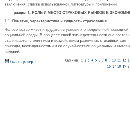
заключения, списка использованной литературы и приложений.
раздел 1. РОЛЬ И МЕСТО СТРАХОВЫХ РЫНКОВ В ЭКОНОМИ
1.1. Понятие, характеристика и сущность страхования
Человечество живет и трудится в условиях определенной природной 
социальной среды. В процессе своей жизнедеятельности оно постоян
сталкивается с влиянием и воздействием различных стихийных сил
природы, неожиданностями и со случайностями социальных и бытов
явлений.
Страница: 1
2
3
4
5
6
7
8
9
10
11
12
1
Скачать реферат
16
17
18
19
2