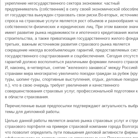
укрепление негосударственного сектора экономики: частный
предприниматель (собственник) в силу своей экономической обособл
от государства вынужден страховать свои риски.Во-вторых, источник
спроса на страховые услуги является рост объемов и разнообразия ч
собственности физических и юридических лиц. При этом важное знач
имеет развитие рынка недвижимости и ипотечного кредитования жил
строительства, а также приватизация государственного жилого фонда
третьих, важным источником развития страхового рынка является
сокращение некогда всеобъемлющих гарантий, предоставляемых сис
государственного соцстрахования и соцобеспечения. Сегодня отсутст
гарантий должно восполняться различными формами личного страхов
И, наконец, в-четвертых, снятие "железного занавеса" между Россией
странами мира многократно увеличило поездки граждан за рубеж (кру
туры, шопинг-туры, спортивные выступления, отдых, деловые поездки 
п.), что в свою очередь требует увеличения и качественного
совершенствования страховых услуг, профессиональной подготовки 
в области страхования.
Перечисленные выше предпосылки подтверждают актуальность выбр
темы для дипломной работы.
Целью данной работы является анализ рынка страховых услуг и стру
страхового портфеля на примере страховой компании города Волгогр
что позволит определить пути повышения деловой активности фирмы