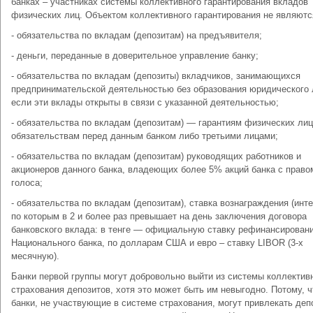
банках – участниках системы коллективного гарантирования вкладов
физических лиц. Объектом коллективного гарантирования не являютс
- обязательства по вкладам (депозитам) на предъявителя;
- деньги, переданные в доверительное управление банку;
- обязательства по вкладам (депозиты) вкладчиков, занимающихся
предпринимательской деятельностью без образования юридического 
если эти вклады открыты в связи с указанной деятельностью;
- обязательства по вкладам (депозитам) — гарантиям физических лиц
обязательствам перед данным банком либо третьими лицами;
- обязательства по вкладам (депозитам) руководящих работников и
акционеров данного банка, владеющих более 5% акций банка с право
голоса;
- обязательства по вкладам (депозитам), ставка вознаграждения (инте
по которым в 2 и более раз превышает на день заключения договора
банковского вклада: в тенге — официальную ставку рефинансирован
Национального банка, по долларам США и евро – ставку LIBOR (3-х
месячную).
Банки первой группы могут добровольно выйти из системы коллектив
страхования депозитов, хотя это может быть им невыгодно. Потому, ч
банки, не участвующие в системе страхования, могут привлекать деп