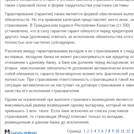
также страховой полис в форме свидетельства участника системы.
Гарантирование (гарантия) также является формой обеспечения выпо
обязательств. Но эта правовая категория представляет нечто иное, ч
страхование. В Гражданском кодексе Республики Казахстан (ст.330)
установлено, что в силу гарантии гарант обязуется перед кредитором
другого лица (должника) отвечать за исполнение обязательства этого
полностью или частично субсидиарно.
Различия между гарантированием вкладов и их страхованием в сле
во-первых, вкладчик банка не может рассматриваться как кредитор п
отношению к данному банку, а банк как должник перед вкладчиком; во
вторых, неисполнение обязательств должником автоматически влечет
собой обязанность гаранта безоговорочно возместить фактический у
полностью. При страховании ответственность страховщика в такой ж
ситуации автоматически не наступает на договоре страхования и зави
качества его исполнения страхователем.
Одним из ограничений при выплате страхового возмещения является
максимальный размер возмещения одному вкладчику, который не мо
превышать 1 млн. тенге. Если банк исключен из списка участников
страхования, то страховщик (Фонд) отвечает только по вкладам,
размещенным в данном банке до исключения.
Страница:
1
2
3
4
5
6
7
8
9
10
11
12
1
Скачать реферат