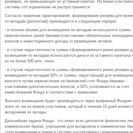
размерах, не превышающих их уставный капитал. На банки-участнико
системы это ограничение не распространяется.
Согласно правилам гарантирования, формирование резерва для воз
по вкладам (депозитам) производится в следующем порядке:
- в полном объеме для возмещения по вкладам используется сумма
перечисленных ранее банками-участниками обязательных календарн
взносов и инвестиционного дохода от размещения активов;
- в случае недостаточности суммы сформированного ранее резерва д
возмещения по вкладам используются деньги из уставного капитала 
но не более 500 млн. тенге;
- в случае недостаточности суммы сформированного ранее резерва д
возмещения по вкладам 50% от суммы, недостающей для возмещени
вносятся путем перечисления на банковский счет Фонда банками –
участниками дополнительных взносов, а 50% уплачиваются за счет
заимствований Фонда в соответствии с правилами.
Выплата возмещения будет производиться через выбранный Фондом 
агент из числа банков-участников, который в течение 15 дней возмест
вкладчикам их вклады.
Дальнейшая задача Фонда - это охват всех депозитов физических ли
коммерческих банках, упрощение для вкладчиков и коммерческих ба
схем возмещения и прием в систему коллективного гарантирования в