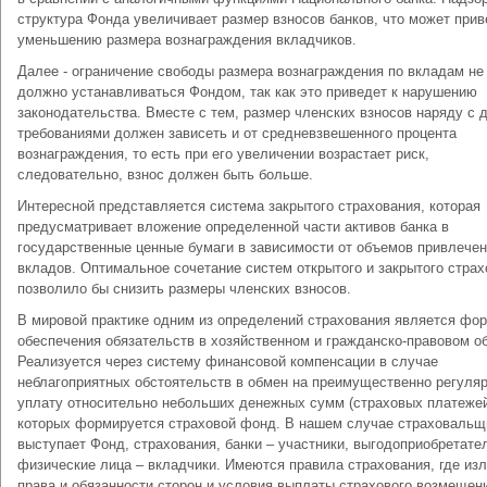
структура Фонда увеличивает размер взносов банков, что может прив
уменьшению размера вознаграждения вкладчиков.
Далее - ограничение свободы размера вознаграждения по вкладам не
должно устанавливаться Фондом, так как это приведет к нарушению
законодательства. Вместе с тем, размер членских взносов наряду с 
требованиями должен зависеть и от средневзвешенного процента
вознаграждения, то есть при его увеличении возрастает риск,
следовательно, взнос должен быть больше.
Интересной представляется система закрытого страхования, которая
предусматривает вложение определенной части активов банка в
государственные ценные бумаги в зависимости от объемов привлече
вкладов. Оптимальное сочетание систем открытого и закрытого стра
позволило бы снизить размеры членских взносов.
В мировой практике одним из определений страхования является фо
обеспечения обязательств в хозяйственном и гражданско-правовом о
Реализуется через систему финансовой компенсации в случае
неблагоприятных обстоятельств в обмен на преимущественно регуля
уплату относительно небольших денежных сумм (страховых платежей
которых формируется страховой фонд. В нашем случае страховаль
выступает Фонд, страхования, банки – участники, выгодоприобретате
физические лица – вкладчики. Имеются правила страхования, где из
права и обязанности сторон и условия выплаты страхового возмещени