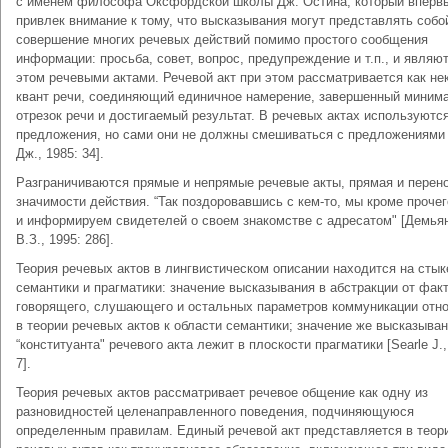
с именем философа Оксфордской школы Дж. Остина, который вперв
привлек внимание к тому, что высказывания могут представлять собо
совершение многих речевых действий помимо простого сообщения
информации: просьба, совет, вопрос, предупреждение и т.п., и являю
этом речевыми актами. Речевой акт при этом рассматривается как не
квант речи, соединяющий единичное намерение, завершенный миним
отрезок речи и достигаемый результат. В речевых актах используютс
предложения, но сами они не должны смешиваться с предложениями
Дж., 1985: 34].
Разграничиваются прямые и непрямые речевые акты, прямая и перен
значимости действия. “Так поздоровавшись с кем-то, мы кроме проче
и информируем свидетелей о своем знакомстве с адресатом" [Демья
В.З., 1995: 286].
Теория речевых актов в лингвистическом описании находится на стык
семантики и прагматики: значение высказывания в абстракции от фак
говорящего, слушающего и остальных параметров коммуникации отн
в теории речевых актов к области семантики; значение же высказыван
“конституанта" речевого акта лежит в плоскости прагматики [Searle J.,
7].
Теория речевых актов рассматривает речевое общение как одну из
разновидностей целенаправленного поведения, подчиняющуюся
определенным правилам. Единый речевой акт представляется в теор