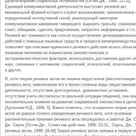
удовлетворение социальных потребностей [Остин Дж., 1986: 22-31].
Единицей коммуникативной деятельности выступает речевой акт,
минимальной формой которого служит высказывание, произнесенное 
определенной иллокутивной силой, реализующей некоторое
коммуникативное намерение говорящего: выразить просьбу, сомнение
совет, обещание, сделать предложение, запросить информацию и т.п.
Речевой акт понимается как способ осуществления целенаправленны
действий с помощью языковых средств в процессе речепроизводства,
позволяет при описании единичного речевого действия искать объясн
языковым явлениям во взаимосвязи лингвистических и
экстралингвистических факторов, использовать достижения других о
наук, связанных с человеком: социологией, психологией, психолингви
и других.
И, хотя теория речевых актов не лишена недостатков (абсолютизация
речевого акта, невключение его в более сложные виды общественной
деятельности, отсутствие долгосрочных, доминантных установок,
отсутствие учета обстоятельств реальной ситуации общения), она ок
положительное влияние на развитие современной лингвистики в цело
[Артюнова Н.Д., 1994: 5]. Важно отметить, что основатели теории реч
актов не давали точного определения речевого акта, хотя основные
различительные признаки речевого акта обсуждались в работах Дж. 
Дж. Серля [Остин Дж., Слово как действие, 1986: 22-31,. Серль, Дж., 
речевых актов, 1998: 18-48] Теория речевых актов связана в первую 