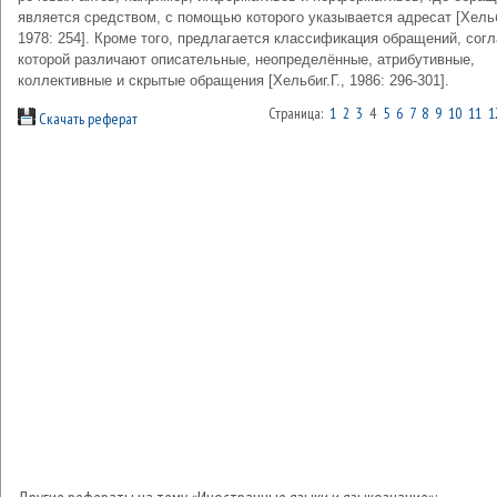
является средством, с помощью которого указывается адресат [Хельб
1978: 254]. Кроме того, предлагается классификация обращений, сог
которой различают описательные, неопределённые, атрибутивные,
коллективные и скрытые обращения [Хельбиг.Г., 1986: 296-301].
Страница:
1
2
3
4
5
6
7
8
9
10
11
1
Скачать реферат