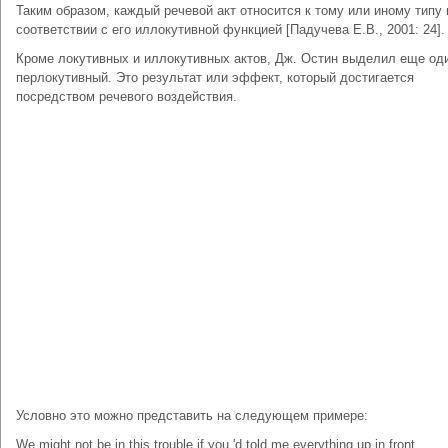
Таким образом, каждый речевой акт относится к тому или иному типу 
соответствии с его иллокутивной функцией [Падучева Е.В., 2001: 24].
Кроме локутивных и иллокутивных актов, Дж. Остин выделил еще оди
перлокутивный. Это результат или эффект, который достигается
посредством речевого воздействия.
Условно это можно представить на следующем примере:
We might not be in this trouble if you 'd told me everything up in front.