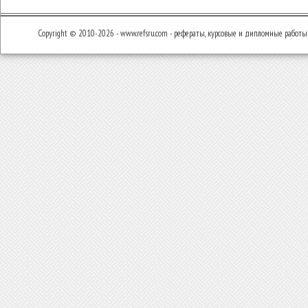
Copyright © 2010-2026 - www.refsru.com - рефераты, курсовые и дипломные работы