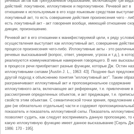
речевых актов как трехуровневое образование, включающее три вида
действий: локутивное, иллокутивное и перлокутивное. Речевой акт в
отношении к используемым в его ходе языковым средствам выступает
локутивный акт, то есть совершение действия произнесения чего - либ
есть локутивный акт - акт говорения вообще, имеющий отношение ско
дикции, произношению.
Речевой акт в его отношении к манифестируемой цели, к ряду услови
осуществления выступает как иллокутивный акт, совершение действи
процессе произнесения чего-либо. Иллокутивные акты - это различны
речевых высказываний (вопрос, ответ, уверение, угроза и т.д.), в кото
реализуются коммуникативные намерения говорящего. В них высказы
в процессе речи приобретают разные функции, которые Дж. Остин на
иллокутивными силами [Austin J. L., 1963: 43]. Позднее был предлож
другой подход к объяснению понятия “иллокутивный акт”. Таким обра
разграничивают иллокутивный акт и пропозициональное содержание
иллокутивного акта, включающее акт референции, т.е. привлечение в
рассмотрения определенных объектов, и акт предикации, т.е. припис
свойств этим объектам. С семантической точки зрения, предложение 
две (не обязательно отдельные) части и содержит пропозициональны
показатель и показатель иллокутивной силы. Показатель иллокутивн
позволяет судить, как следует воспринимать данную пропозицию, то 
какую иллокутивную функцию имеет данное высказывание [Серль Дж.
1986: 170 - 195].