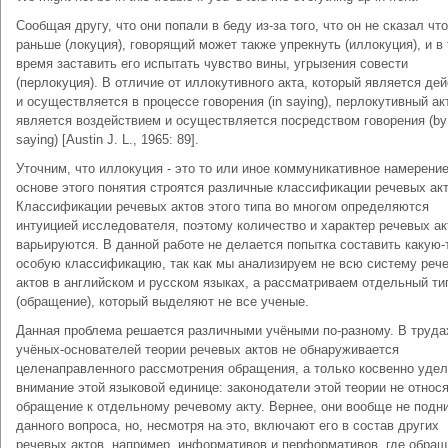
Сообщая другу, что они попали в беду из-за того, что он не сказал что
раньше (локуция), говорящий может также упрекнуть (иллокуция), и в 
время заставить его испытать чувство вины, угрызения совести
(перлокуция). В отличие от иллокутивного акта, который является де
и осуществляется в процессе говорения (in saying), перлокутивный ак
является воздействием и осуществляется посредством говорения (by
saying) [Austin J. L., 1965: 89].
Уточним, что иллокуция - это то или иное коммуникативное намерение
основе этого понятия строятся различные классификации речевых акт
Классификации речевых актов этого типа во многом определяются
интуицией исследователя, поэтому количество и характер речевых ак
варьируются. В данной работе не делается попытка составить какую-
особую классификацию, так как мы анализируем не всю систему реч
актов в английском и русском языках, а рассматриваем отдельный ти
(обращение), который выделяют не все ученые.
Данная проблема решается различными учёными по-разному. В труда
учёных-основателей теории речевых актов не обнаруживается
целенаправленного рассмотрения обращения, а только косвенно уде
внимание этой языковой единице: законодатели этой теории не относ
обращение к отдельному речевому акту. Вернее, они вообще не под
данного вопроса, но, несмотря на это, включают его в состав других
речевых актов, например, информативов и перформативов, где обра