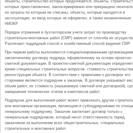
объекты, строительство которых продолжается; объекты, строительс
которых приостановлено, законсервировано или прекращено окончате
но затраты по которым не списаны; объекты, которые находятся в
эксплуатации, но ввод которых не оформлен, а также незаконченные
НИОКР.
Порядок отражения в бухгалтерском учете затрат по производству
строительно-монтажных работ (СМР) зависит от способа их осуществ
Различают подрядный способ и хозяйственный способ ведения СМР.
При первом работы выполняются специализированными организациям
заключенному договору подряда, оформленному на основе проектно-
сметной документации. В проектно-сметной документации определяет
кроме специальных строительных вопросов, стоимость строительства
реконструкции объекта. В соответствии с правилами о договорах его
сторонами являются подрядчик и заказчик. В договоре указывают ве
объем работ, их стоимость (называемую сметной или договорной), ср
завершения технических этапов и комплексов работ.
Подрядчик для выполнения работ может привлекать другие строител
или монтажные организации, являющиеся субподрядчиками по отнош
генеральному подрядчику. Заказчик заключает договор только с
генеральным подрядчиком, который несет ответственность перед
заказчиком за выполнение всех общестроительных, специальных
строительных и монтажных работ.