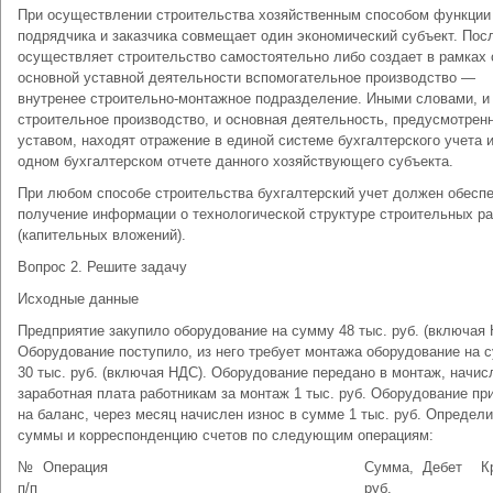
При осуществлении строительства хозяйственным способом функции
подрядчика и заказчика совмещает один экономический субъект. Пос
осуществляет строительство самостоятельно либо создает в рамках 
основной уставной деятельности вспомогательное производство —
внутренее строительно-монтажное подразделение. Иными словами, и
строительное производство, и основная деятельность, предусмотрен
уставом, находят отражение в единой системе бухгалтерского учета и
одном бухгалтерском отчете данного хозяйствующего субъекта.
При любом способе строительства бухгалтерский учет должен обесп
получение информации о технологической структуре строительных ра
(капительных вложений).
Вопрос 2. Решите задачу
Исходные данные
Предприятие закупило оборудование на сумму 48 тыс. руб. (включая 
Оборудование поступило, из него требует монтажа оборудование на 
30 тыс. руб. (включая НДС). Оборудование передано в монтаж, начис
заработная плата работникам за монтаж 1 тыс. руб. Оборудование пр
на баланс, через месяц начислен износ в сумме 1 тыс. руб. Определи
суммы и корреспонденцию счетов по следующим операциям:
№
Операция
Сумма,
Дебет
К
п/п
руб.