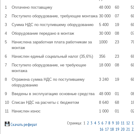
1
Оплачено поставщику
48 000
60
5
2
Поступило оборудование, требующее монтажа
30 000
07
6
3
Сумма НДС по поступившему оборудованию
5 400
19
6
4
Оборудование передано в монтаж
30 000
08
0
5
Начислена заработная плата работникам за
1000
23
7
монтаж
6
Начислен единый социальный налог (35,6%)
356
23
6
7
Поступило оборудование, не требующее
18 000
08
6
монтажа
8
Отражена сумма НДС по поступившему
3 240
19
6
оборудованию
9
Введены в эксплуатацию основные средства
48 000
01
0
10
Списан НДС на расчеты с бюджетом
8 640
68
1
11
Начислен износ
1 000
01
0
Страница: 1
2
3
4
5
6
7
8
9
10
11
12
1
Скачать реферат
16
17
18
19
20
21
2