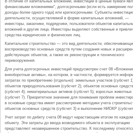
В отличие от капитальных вложений, инвестиции в ценные бумаги яв
финансовыми вложениями", долгосрочными (если есть намерение по
доходы более одного года) или краткосрочными. Субъекты инвестици
деятельности, осуществляемой в форме капитальных вложений, —
инвесторы, заказчики, подрядчики, пользователи объектов капитальн
вложений и другие лица. Инвесторы выделяют собственные и привле
средства юридических и физических лиц.
Капитальное строительство — это вид деятельности, обеспечивающ
воспроизводство основных средств путем создания новых и расшире
действующих объектов, а также их реконструкции и технического
перевооружения.
Для учета долгосрочных инвестиций предусмотрен счет 08 «Вложени
внеоборотные активы», на котором, в частности, формируется инфор
затратах по приобретению (отдельно): земельных участков (субсчет 1)
объектов природопользования (субсчет 2); объектов основных средст
(субсчет 4); нематериальных активов (субсчет 5); взрослых животных
(субсчет 7). Приоритетное значение для понимания проблем инвестир
в основные средства имеет рассмотрение методики учета строительс
объектов основных средств (субсчет 3) и выполнение НИОКР (субсчет
Учет затрат по дебету счета 08 ведут нарастающим итогом по каждо
объекту. Эти затраты до ввода возводимого объекта в эксплуатацию
представляют незавершенное строительство. К последнему относятс