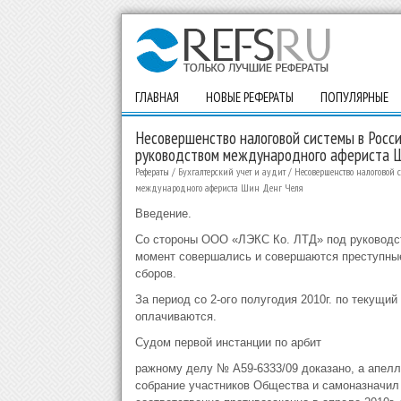
ГЛАВНАЯ
НОВЫЕ РЕФЕРАТЫ
ПОПУЛЯРНЫЕ
Несовершенство налоговой системы в Росси
руководством международного афериста Ш
Рефераты
/
Бухгалтерский учет и аудит
/
Несовершенство налоговой 
международного афериста Шин Денг Челя
Введение.
Со стороны ООО «ЛЭКС Ко. ЛТД» под руководств
момент совершались и совершаются преступные 
сборов.
За период со 2-ого полугодия 2010г. по текущи
оплачиваются.
Судом первой инстанции по арбит
ражному делу № А59-6333/09 доказано, а апелля
собрание участников Общества и самоназначил