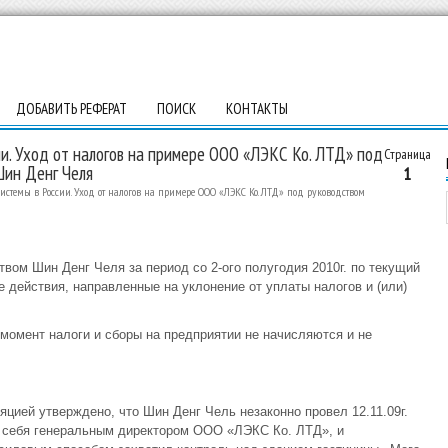
ДОБАВИТЬ РЕФЕРАТ
ПОИСК
КОНТАКТЫ
и. Уход от налогов на примере ООО «ЛЭКС Ко. ЛТД» под
Страница
ин Денг Челя
1
системы в России. Уход от налогов на примере ООО «ЛЭКС Ко. ЛТД» под руководством
ом Шин Денг Челя за период со 2-ого полугодия 2010г. по текущий
действия, направленные на уклонение от уплаты налогов и (или)
й момент налоги и сборы на предприятии не начисляются и не
цией утверждено, что Шин Денг Чель незаконно провел 12.11.09г.
 себя генеральным директором ООО «ЛЭКС Ко. ЛТД», и