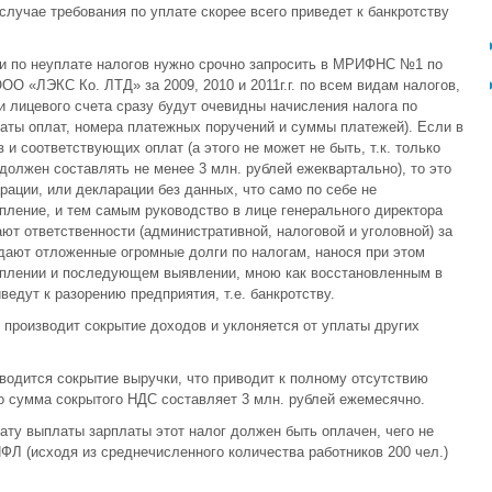
 случае требования по уплате скорее всего приведет к банкротству
ии по неуплате налогов нужно срочно запросить в МРИФНС №1 по
ОО «ЛЭКС Ко. ЛТД» за 2009, 2010 и 2011г.г. по всем видам налогов,
и лицевого счета сразу будут очевидны начисления налога по
аты оплат, номера платежных поручений и суммы платежей). Если в
 и соответствующих оплат (а этого не может не быть, т.к. только
должен составлять не менее 3 млн. рублей ежеквартально), то это
рации, или декларации без данных, что само по себе не
пление, и тем самым руководство в лице генерального директора
ают ответственности (административной, налоговой и уголовной) за
дают отложенные огромные долги по налогам, нанося при этом
коплении и последующем выявлении, мною как восстановленным в
едут к разорению предприятия, т.е. банкротству.
производит сокрытие доходов и уклоняется от уплаты других
водится сокрытие выручки, что приводит к полному отсутствию
о сумма сокрытого НДС составляет 3 млн. рублей ежемесячно.
ату выплаты зарплаты этот налог должен быть оплачен, чего не
ФЛ (исходя из среднечисленного количества работников 200 чел.)