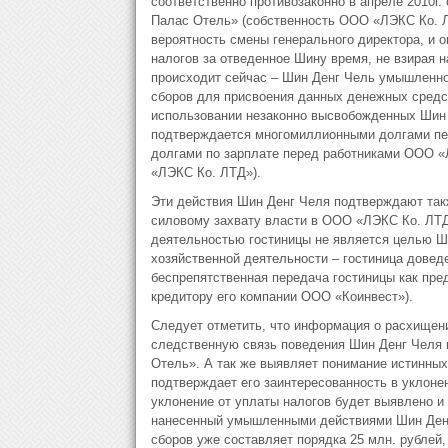
соответственно противозаконно в апреле 2010г
Палас Отель» (собственность ООО «ЛЭКС Ко. Л
вероятность смены генерального директора, и о
налогов за отведенное Шину время, не взирая н
происходит сейчас – Шин Денг Чель умышленно 
сборов для присвоения данных денежных средст
использовании незаконно высвобожденных Шин 
подтверждается многомиллионными долгами пе
долгами по зарплате перед работниками ООО «
«ЛЭКС Ко. ЛТД»).
Эти действия Шин Денг Челя подтверждают также
силовому захвату власти в ООО «ЛЭКС Ко. ЛТД
деятельностью гостиницы не является целью Ш
хозяйственной деятельности – гостиница довед
беспрепятственная передача гостиницы как пре
кредитору его компании ООО «Коинвест»).
Следует отметить, что информация о расхищени
следственную связь поведения Шин Денг Челя и
Отель». А так же выявляет понимание истинных
подтверждает его заинтересованность в уклонен
уклонение от уплаты налогов будет выявлено 
нанесенный умышленными действиями Шин Денг
сборов уже составляет порядка 25 млн. рубле