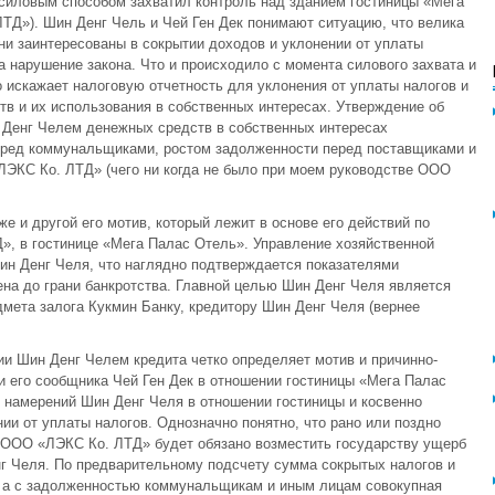
. силовым способом захватил контроль над зданием гостиницы «Мега
ТД»). Шин Денг Чель и Чей Ген Дек понимают ситуацию, что велика
ни заинтересованы в сокрытии доходов и уклонении от уплаты
а нарушение закона. Что и происходило с момента силового захвата и
искажает налоговую отчетность для уклонения от уплаты налогов и
в и их использования в собственных интересах. Утверждение об
Денг Челем денежных средств в собственных интересах
ред коммунальщиками, ростом задолженности перед поставщиками и
ЛЭКС Ко. ЛТД» (чего ни когда не было при моем руководстве ООО
 и другой его мотив, который лежит в основе его действий по
», в гостинице «Мега Палас Отель». Управление хозяйственной
ин Денг Челя, что наглядно подтверждается показателями
ена до грани банкротства. Главной целью Шин Денг Челя является
дмета залога Кукмин Банку, кредитору Шин Денг Челя (вернее
и Шин Денг Челем кредита четко определяет мотив и причинно-
 его сообщника Чей Ген Дек в отношении гостиницы «Мега Палас
 намерений Шин Денг Челя в отношении гостиницы и косвенно
ии от уплаты налогов. Однозначно понятно, что рано или поздно
и ООО «ЛЭКС Ко. ЛТД» будет обязано возместить государству ущерб
 Челя. По предварительному подсчету сумма сокрытых налогов и
й, а с задолженностью коммунальщикам и иным лицам совокупная