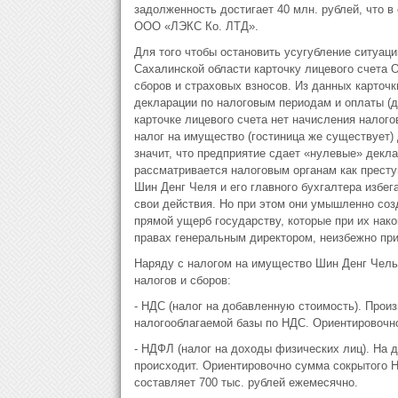
задолженность достигает 40 млн. рублей, что в
ООО «ЛЭКС Ко. ЛТД».
Для того чтобы остановить усугубление ситуац
Сахалинской области карточку лицевого счета О
сборов и страховых взносов. Из данных карточк
декларации по налоговым периодам и оплаты (д
карточке лицевого счета нет начисления налогов
налог на имущество (гостиница же существует) 
значит, что предприятие сдает «нулевые» декла
рассматривается налоговым органам как престу
Шин Денг Челя и его главного бухгалтера избег
свои действия. Но при этом они умышленно соз
прямой ущерб государству, которые при их на
правах генеральным директором, неизбежно прив
Наряду с налогом на имущество Шин Денг Чель 
налогов и сборов:
- НДС (налог на добавленную стоимость). Произ
налогооблагаемой базы по НДС. Ориентировочн
- НДФЛ (налог на доходы физических лиц). На д
происходит. Ориентировочно сумма сокрытого Н
составляет 700 тыс. рублей ежемесячно.