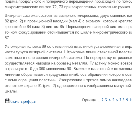
подача продольного и поперечного перемещения происходит по помо
микрометрических винтов 72, 73 при закрепленных тормозных ручках.
Визирная система состоит из визирного микроскопа, двух сменных на
82 (рис. 2) и проекционной насадки (мал 4) с экраном, которые крепят
кронштейне 84 (мал 3) винтом 85. Перемещение визирной системы пр
точном фокусировании отсчитывается по шкале микрометрического в
87.
Угломерная головка 89 со стеклянной пластиной установленная в вер
части тубуса визирной системы. Штриховые линии стеклянной пласт
заметные в поле зрения визирной системы. По перекрестку штриховы
осуществляется наводка на образец металла. Пластину можно возвр
в границах от 0 до 360 маховиком 90. Вместе с пластиной с штрихов
линиями оборачивается градусный лимб, ось обращения которого сов
с осью обращения пластины. Изображение штрихов лимба наблюдает
отсчетном экране 91 (рис. 2) одновременно с изображением минутной
шкалы.
Страница: 1
2
3
4
5
6
7
8
9
1
Скачать реферат