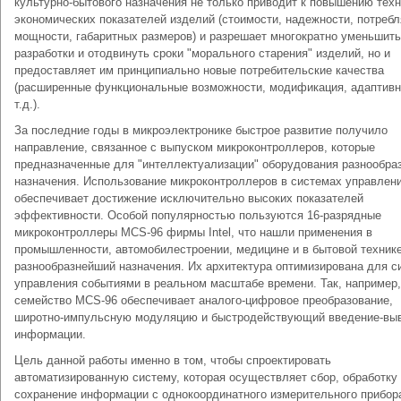
культурно-бытового назначения не только приводит к повышению техн
экономических показателей изделий (стоимости, надежности, потреб
мощности, габаритных размеров) и разрешает многократно уменьшить
разработки и отодвинуть сроки "морального старения" изделий, но и
предоставляет им принципиально новые потребительские качества
(расширенные функциональные возможности, модификация, адаптивн
т.д.).
За последние годы в микроэлектронике быстрое развитие получило
направление, связанное с выпуском микроконтроллеров, которые
предназначенные для "интеллектуализации" оборудования разнообра
назначения. Использование микроконтроллеров в системах управлен
обеспечивает достижение исключительно высоких показателей
эффективности. Особой популярностью пользуются 16-разрядные
микроконтроллеры MCS-96 фирмы Intel, что нашли применения в
промышленности, автомобилестроении, медицине и в бытовой техник
разнообразнейший назначения. Их архитектура оптимизирована для с
управления событиями в реальном масштабе времени. Так, например,
семейство MCS-96 обеспечивает аналого-цифровое преобразование,
широтно-импульсную модуляцию и быстродействующий введение-вы
информации.
Цель данной работы именно в том, чтобы спроектировать
автоматизированную систему, которая осуществляет сбор, обработку
сохранение информации с однокоординатного измерительного прибор