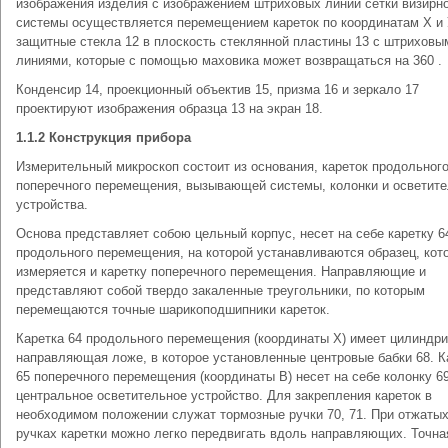
изображения изделия с изображением штриховых линий сетки визирн
системы осуществляется перемещением кареток по координатам Х и 
защитные стекла 12 в плоскость стеклянной пластины 13 с штриховы
линиями, которые с помощью маховика может возвращаться на 360 .
Конденсир 14, проекционный объектив 15, призма 16 и зеркало 17
проектируют изображения образца 13 на экран 18.
1.1.2 Конструкция прибора
Измерительный микроскоп состоит из основания, кареток продольного
поперечного перемещения, вызывающей системы, колонки и осветите
устройства.
Основа представляет собою цельный корпус, несет на себе каретку 6
продольного перемещения, на которой устанавливаются образец, кот
измеряется и каретку поперечного перемещения. Направляющие и
представляют собой твердо закаленные треугольники, по которым
перемещаются точные шарикоподшипники кареток.
Каретка 64 продольного перемещения (координаты Х) имеет цилиндр
направляющая ложе, в которое установленные центровые бабки 68. К
65 поперечного перемещения (координаты В) несет на себе колонку 69
центральное осветительное устройство. Для закрепления кареток в
необходимом положении служат тормозные ручки 70, 71. При отжаты
ручках каретки можно легко передвигать вдоль направляющих. Точна