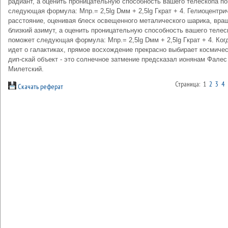
радиант, а оценить проницательную способность вашего телескопа п
следующая формула: Mпр.= 2,5lg Dмм + 2,5lg Гкрат + 4. Гелиоцентри
расстояние, оценивая блеск освещенного металического шарика, вра
близкий азимут, а оценить проницательную способность вашего телес
поможет следующая формула: Mпр.= 2,5lg Dмм + 2,5lg Гкрат + 4. Ког
идет о галактиках, прямое восхождение прекрасно выбирает космиче
дип-скай объект - это солнечное затмение предсказал ионянам Фалес
Милетский.
Страница: 1
2
3
4
Скачать реферат