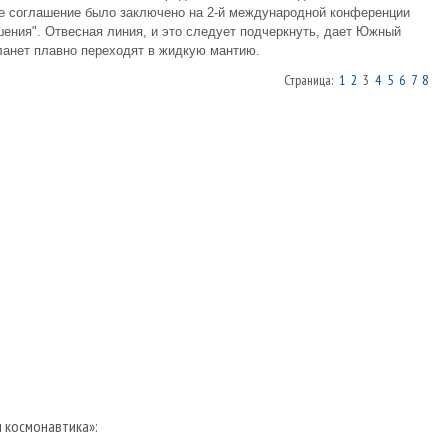
ое соглашение было заключено на 2-й международной конференции
ения". Отвесная линия, и это следует подчеркнуть, дает Южный
ланет плавно переходят в жидкую мантию.
Страница:
1
2
3
4
5
6
7
8
и космонавтика»: