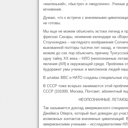
«маленький», «быстро» и «медленно». Ученые 
мгновение .
Думаю, что к встрече с внеземными цивилизаци
не готовы.
Мы еще не можем объяснить истоки легенд и пр
фресках Сахары, неземном календаре на «Ворот
Стоунхенджа – наглядного изображения Солнеч
выкованной полторы тысячи лет назад, и техни
можем до сих пор объяснить причину Тунгусской
одну тайну XX ве­ка – НЛО (неопознанные лета
явления (АЯ) в окру­жающей среде. Проблема эт
будоражит умы ученых и миллионов людей наш
В штабах ВВС и НАТО созданы специальные отд
В СССР тоже всерьез занимаются этой проблем
СССР (101000, Москва, Почтамт, абонентный ящ
НЕОПОЗНАННЫЕ ЛЕТАЮЩ
Так называется доклад американского специали
Джеймса Оберга, который был доведен до учас
возможных контактов внеземных цивилизаций. 
американскими учеными – исследователями НЛО