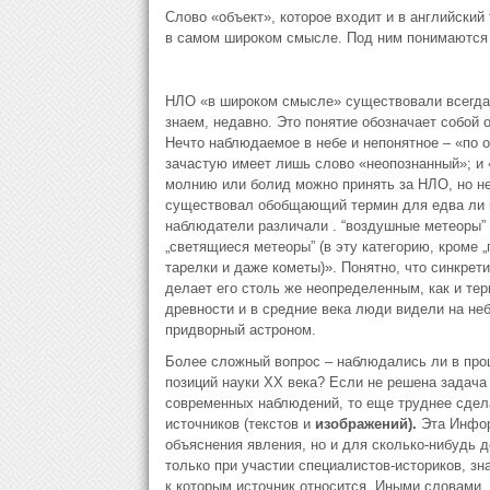
Слово «объект», которое входит и в английский т
в самом широком смысле. Под ним понимаются
НЛО «в широком смысле» существовали всегда,
знаем, недавно. Это понятие обозначает собой 
Нечто наблюдаемое в небе и непонятное – «по 
зачастую имеет лишь слово «неопознанный»; и 
молнию или болид можно принять за НЛО, но не 
существовал обобщающий термин для едва ли н
наблюдатели различали . “воздушные метеоры” . 
„светящиеся метеоры” (в эту категорию, кроме
тарелки и даже кометы)». Понятно, что синкрет
делает его столь же неопределенным, как и тер
древности и в средние века люди видели на неб
придворный астроном.
Более сложный вопрос – наблюдались ли в про
позиций науки XX века? Если не решена задач
современных наблюдений, то еще труднее сдел
источников (текстов и
изображений).
Эта Инфор
объяснения явления, но и для сколько-нибудь д
только при участии специалистов-историков, з
к которым источник относится. Иными словами