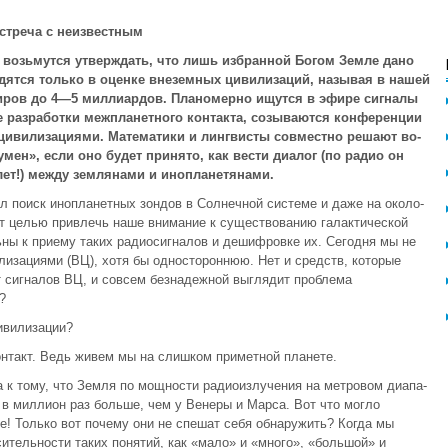
стреча с неизвестным
 возьмутся утверждать, что лишь избранной Богом Земле дано
дятся только в оценке вне­земных цивилизаций, называя в нашей
миров до 4—5 миллиардов. Планомерно ищутся в эфире сигналы
ие разработки межпланетного контакта, созываются конференции
циви­лизациями. Математики и лингвисты совместно решают во­
умен», если оно будет принято, как вести диалог (по радио он
лет!) между землянами и инопланетянами.
 поиск инопланетных зондов в Солнечной системе и даже на около­
ют целью привлечь наше внимание к существованию галактической
ны к приему таких радиосигналов и дешифровке их. Сегодня мы не
лизациями (ВЦ), хотя бы одностороннюю. Нет и средств, которые
 сигналов ВЦ, и совсем безнадежной выглядит проблема
?
ивилиза­ции?
онтакт. Ведь живем мы на слишком приметной планете.
а к тому, что Земля по мощности радиоизлучения на метровом диапа­
 в миллион раз больше, чем у Венеры и Марса. Вот что могло
е! Только вот почему они не спешат себя обнаружить? Когда мы
ительности таких понятий, как «мало» и «много», «большой» и