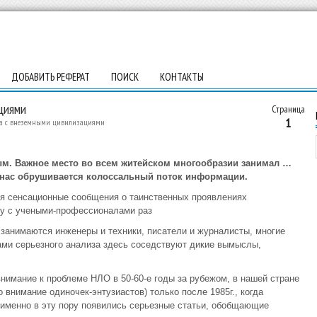
ДОБАВИТЬ РЕФЕРАТ
ПОИСК
КОНТАКТЫ
циями
Страница
1
та с внеземными цивилизациями
ым. Важное место во всем житейском многообразии занимал …
з нас обрушивается колоссальный поток информации.
я сенсационные сообщения о таинственных проявлениях
ду с учеными-профессионалами раз
занимаются инженеры и техники, писатели и журналисты, многие
ками серьезного анализа здесь соседствуют дикие вымыслы,
внимание к проблеме НЛО в 50-60-е годы за рубежом, в нашей стране
 внимание одиночек-энтузиастов) только после 1985г., когда
 именно в эту пору появились серьезные статьи, обобщающие