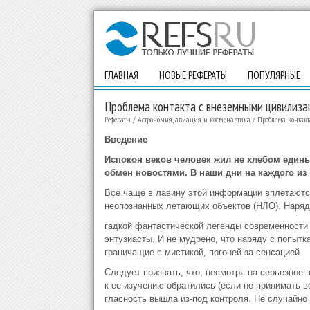
ГЛАВНАЯ
НОВЫЕ РЕФЕРАТЫ
ПОПУЛЯРНЫЕ
Проблема контакта с внеземными цивилиза
Рефераты
/
Астрономия, авиация и космонавтика
/
Проблема контак
Введение
Испокон веков человек жил не хлебом един
обмен новостями. В наши дни на каждого и
Все чаще в лавину этой информации вплетаютс
неопознанных летающих объектов (НЛО). Наря
гадкой фантастической легенды современности 
энтузиасты. И не мудрено, что наряду с попыт
граничащие с мистикой, погоней за сенсацией.
Следует признать, что, несмотря на серьезное 
к ее изучению обратились (если не принимать во
гласность вышла из-под контроля. Не случайно