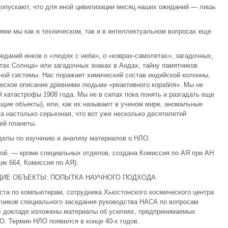
допускают, что для иной цивилизации месяц наших ожиданий — лишь
ями мы как в техническом, так и в интеллектуальном вопросах еще
еданий инков о «людях с неба», о «коврах-самолетах», загадочных,
ах Солнца» или загадочных знаках в Андах, тайну памятников
ной системы. Нас поражает химический состав индийской колонны,
ческое описание древ­ними людьми «реактивного корабля». Мы не
 катастрофы 1908 года. Мы не в силах пока понять и разгадать еще
ющие объекты), или, как их называют в ученом мире, аномальные
а настолько серьезная, что вот уже несколько десятилетий
ей планеты.
елы по изучению и анализу материалов о НЛО.
ой, — кроме специальных отделов, создана Комиссия по АЯ при АН
ик 664, Комиссия по АЯ).
ИЕ ОБЪЕКТЫ: ПОПЫТКА НАУЧНОГО ПОДХОДА
ста по компьютерам, сотрудника Хьюстонского космического центра
тников специального заседания руководства НАСА по вопросам
В докладе изложены материалы об усилиях, предпринимаемых
. Термин НЛО появился в конце 40-х годов.