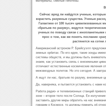
материалы, смелые гипотезы.
В
Сейчас вряд ли найдутся ученые, которые
взрастить разумные существа. Ученые расхо
Галактике от 100 ты­сяч цивилизованных 
«братьев по разуму», ведутся тео­ретическ
ученых по поводу связи с инопланетными 
прос о том, как же понять послание «раз
растянется на сотни 
Американский астроном Р. Брейсуэлл предложил
земных орбитах. По его идее, такие зонды име
системы обществ, и мы должны быть вниматель
знаем, как установить связь с внеземными циви
отличают естественные космические явления от
межзвездных полетов. Но это сегодня. А завтра
А ищут ли нас, братьев по разуму, внеземные ц
Да, наверняка, и пытаются установить с нами к
Работа радио- и телевизионных станций привел
зоне – второе тело после Солнца. Ее излучение
заставить другие миры обратить на нас внимани
говорим о Космосе, то должны помнить об относ