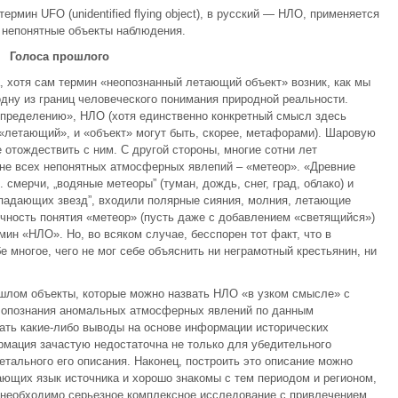
ермин UFO (unidentified flying object), в русский — НЛО, применяется
 непонятные объекты наблюдения.
Голоса прошлого
 хотя сам термин «неопознанный летающий объект» возник, как мы
одну из границ человеческого понимания природной реальности.
определению», НЛО (хотя единственно конкретный смысл здесь
«летающий», и «объект» могут быть, скорее, метафорами). Шаровую
отождествить с ним. С другой стороны, многие сотни лет
е всех непонятных атмосферных явлепий – «метеор». «Древние
смерчи, „водяные метеоры” (туман, дождь, снег, град, облако) и
 „падающих звезд”, входили полярные сияния, молния, летающие
ичность понятия «метеор» (пусть даже с добавлением «светящийся»)
мин «НЛО». Но, во всяком случае, бесспорен тот факт, что в
е многое, чего не мог себе объяснить ни неграмотный крестьянин, ни
шлом объекты, которые можно назвать НЛО «в узком смысле» с
а опознания аномальных атмосферных явлений по данным
ать какие-либо выводы на основе информации исторических
мация зачастую недостаточна не только для убедительного
етального его описания. Наконец, построить это описание можно
нающих язык источника и хорошо знакомы с тем периодом и регионом,
, необходимо серьезное комплексное исследование с привлечением