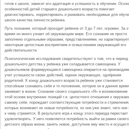
готов к школе, зависит его адаптация и успешность в обучении. Осоз
особенностей детей старшего дошкольного возраста помогает
диагностировать, корректировать и развивать необходимые для обуче
школе качества личности ребенка.
Путь познания, который проходит ребенок от 3 до 7 лет, огромен. За э
время он много узнает об окружающем мире. Его сознание не просто
заполнено отдельными образами, представлениями, но характеризуе
некоторым целостным восприятием и осмыслением окружающей его
действительности.
Психологические исследования свидетельствуют о том, что в период
дошкольного детства у ребенка уже складывается самооценка. У
дошкольников формирующаяся самооценка опирается на производим
учет успешности своих действий, оценок окружающих, одобрения
родителей. К концу дошкольного возраста ребенок уже становится
способным сознавать себя и то положение, которое он в данное врем
занимает в жизни. Сознание своего социального «Я» и возникновение 
этой основе внутренних позиций т.е. целостного отношения к окружа
самому себе, порождает соответствующие потребности и стремления,
которых возникают их новые потребности, но они уже знают, чего они 
к чему стремятся. В результате игра к концу этого периода перестает 
удовлетворять. У него появляется потребность выйти за рамки своего
детского образа жизни, занять новое, доступное ему место и осущес