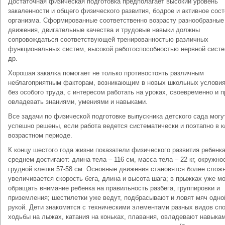
Достаточная физическая подготовка предполагает высокий уровень
закаленности и общего физического развития, бодрое и активное сос
организма. Сформированные соответственно возрасту разнообразные
движения, двигательные качества и трудовые навыки должны
сопровождаться соответствующей тренированностью различных
функциональных систем, высокой работоспособностью нервной сист
др.
Хорошая закалка помогает не только противостоять различным
неблагоприятным факторам, возникающим в новых школьных условиях
без особого труда, с интересом работать на уроках, своевременно и 
овладевать знаниями, умениями и навыками.
Все задачи по физической подготовке выпускника детского сада могу
успешно решены, если работа ведется систематически и поэтапно в 
возрастном периоде.
К концу шестого года жизни показатели физического развития ребенка
среднем достигают: длина тела – 116 см, масса тела – 22 кг, окружно
грудной клетки 57-58 см. Основные движения становятся более слож
увеличивается скорость бега, длина и высота шага; в прыжках уже м
обращать внимание ребенка на правильность разбега, группировки и
приземления; шестилетки уже ведут, подбрасывают и ловят мяч одно
рукой. Дети знакомятся с техническими элементами разных видов спо
ходьбы на лыжах, катания на коньках, плавания, овладевают навыка