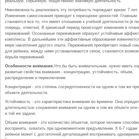
реальную, серьезную, общественно значимую деятельность.
Невозможность реализовать эту потребность порождает кризис 7 лет.
Изменение самосознания приводит к переоценке ценностей. Главным
становится все то, что имеет отношение к учебной деятельности (в п
очередь, отметки). В кризисный период происходят изменения в план
переживаний. Осознанные переживания образуют устойчивые аффек
комплексы. В дальнейшем эти аффективные образования изменяются
мере накопления другого опыта. Переживания приобретают новый см
для ребенка, между ними устанавливаются связи, становится возмож
борьба переживаний.
Особенности внимания.
Что бы быть внимательным, нужно иметь х
развитые свойства внимания - концентрацию, устойчивость, объем,
распределение и переключение.
Концентрация - это степень сосредоточенности на одном и том же пр
объекте деятельности.
Устойчивость - это характеристика внимания во времени. Она опреде
длительностью сохранения внимания на одном и том же объекте или
и той же задаче.
Объем внимания - это количество объектов, которое человек способе
воспринять, охватить при одномоментном предъявлении. К 6-7 годам
ребенок может с достаточной детализацией воспринимать одновреме