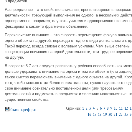
3 предметов.
Распределение – это свойство внимания, проявляющееся в процессе
деятельности, требующей выполнения не одного, а нескольких дейст
одновременно, например, слушать учителя и одновременно письменн
фиксировать какие-то фрагменты объяснения.
Переключение внимания – это скорость перемещения фокуса вниман
одного объекта на другой, перехода от одного вида деятельности к д
Такой переход всегда связан с волевым усилием. Чем выше степень
концентрации внимания на одной деятельности, тем труднее переклю
на другую.
В возрасте 5-7 лет следует развивать у ребенка способность как мож
дольше удерживать внимание на одном и том же объекте (или задаче)
также быстро переключать внимание с одного объекта на другой. Кро
того, чтобы малыш стал более внимательным, нужно научить его под
свое внимание сознательно поставленной цели (или требованиям
деятельности) и подмечать в предметах и явлениях малозаметные, н
существенные свойства.
Страница:
1
2
3
4
5
6
7
8
9
10
11
12
1
Скачать реферат
16
17
18
19
20
21
22
23
2