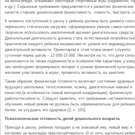
на велосипеде, осваивают некоторые спортивные игры (бадминтон, го
и др.). Серьезные требования предъявляются к развитию физических
качеств старших дошкольников (выносливость, ловкость, быстрота, с
К моменту поступления в школу у ребенка должна быть развита спос
переносить статические нагрузки, сформировано умение самостоятел
творчески использовать накопленный арсенал двигательных средств.
Двигательная деятельность должна стать естественной потребность
практически каждого ребенка независимо от уровня его индивидуальн
двигательной активности. Ориентиром в этом плане может служить
суточная норма шагов – 12 000-15 000. Несмотря на то, что дети силь
различаются по типам подвижности и особенностям характера, у кажд
них необходимо формировать интерес к урокам физической культуры
желание участвовать в играх, проявлять активность на занятиях.
Таким образом, физическая готовность включает состояние здоровья
будущего школьника: телосложение, осанку, двигательные навыки и
качества (в особенности тонкой моторной координации), физическую
работоспособность. Следует заметить, что требования систематическ
обучения, новый режим не должны быть обременительны для ребенка
более, не ухудшать его здоровье [2, c. 101].
Психологическая готовность детей дошкольного возраста.
Приходя в школу, ребенок попадает в не знакомый ему, новый мир, к
которому он вынужден приспосабливаться. И от того, насколько ребе