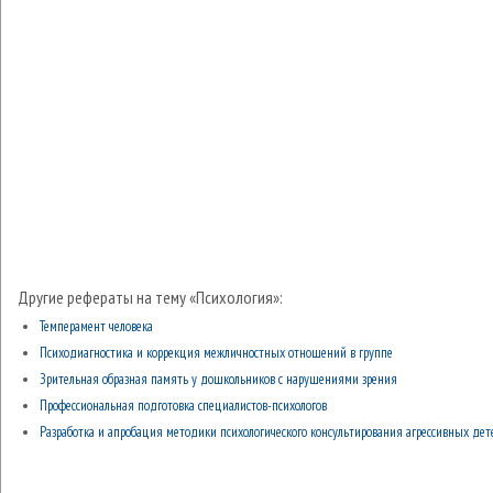
Другие рефераты на тему «Психология»:
Темперамент человека
Психодиагностика и коррекция межличностных отношений в группе
Зрительная образная память у дошкольников с нарушениями зрения
Профессиональная подготовка специалистов-психологов
Разработка и апробация методики психологического консультирования агрессивных дет