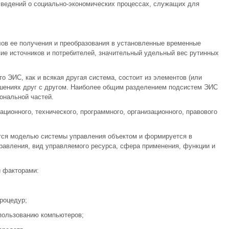
сведений о социально-экономических процессах, служащих для
лов ее получения и преобразования в установленные временные
разие источников и потребителей, значительный удельный вес рутинных
о ЭИС, как и всякая другая система, состоит из элементов (или
шениях друг с другом. Наиболее общим разделением подсистем ЭИС
ональной частей.
ионного, технического, программного, организационного, правового
тся моделью системы управления объектом и формируется в
правления, вид управляемого ресурса, сфера применения, функции и
 факторами:
роцедур;
спользованию компьютеров;