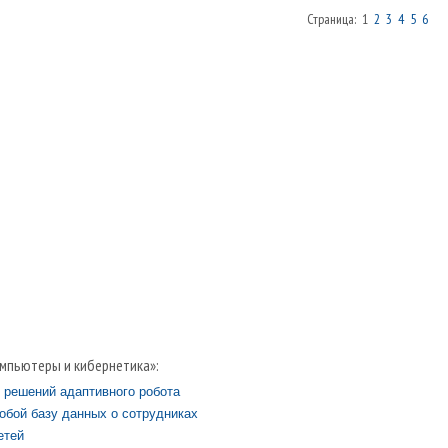
Страница: 1
2
3
4
5
6
мпьютеры и кибернетика»:
 решений адаптивного робота
обой базу данных о сотрудниках
етей