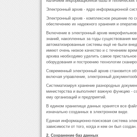
наличием информационной базы и технических 
Электронный архив - ядро информационной сис
Электронный архив - комплексное решение по с
обеспечению их надежного хранения и оператив
Включение в электронный архив микрофильмов и
знаний, накопленных за годы существования ми
автоматизированные системы ещё не были внед
имеют очень низкое качество и с течением врем
архива необходимо уделить самое пристальное
оборудования и построению технологии сканиро
Современный электронный архив становится о
включая управление, электронный документообо
Систематизируя хранение разнородных докумен
министерства и выполняет важную функцию - с
ему организаций и предприятий.
В едином хранилище данных хранятся все файл
изначально созданных в электронном виде.
Единая информационно-поисковая система элек
зависимости от того, когда и кем он был создан.
2. Сохранение баз данных