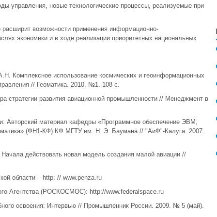
оды управления, новые технологические процессы, реализуемые при
о расширит возможности применения информационно-
слях экономики и в ходе реализации приоритетных национальных
н А.Н. Комплексное использование космических и геоинформационных
равления // Геоматика. 2010. №1. 108 с.
ора стратегии развития авиационной промышленности // Менеджмент в
сти: Авторский материал кафедры «Программное обеспечение ЭВМ,
атика» (ФН1-КФ) КФ МГТУ им. Н. Э. Баумана // "АиФ"-Калуга. 2007.
: Начала действовать новая модель создания малой авиации //
й области – http: // www.penza.ru
о Агентства (РОСКОСМОС): http://www.federalspace.ru
ного освоения: Интервью // Промышленник России. 2009. № 5 (май).