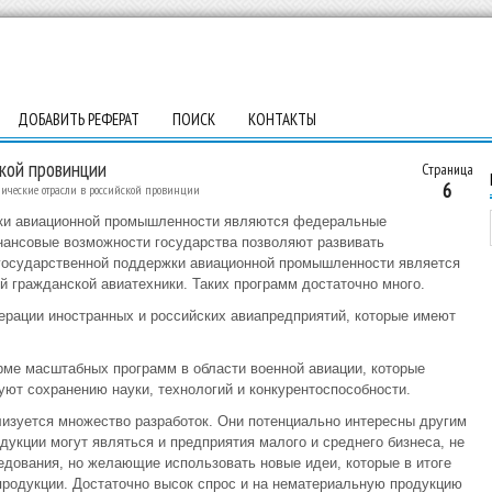
ДОБАВИТЬ РЕФЕРАТ
ПОИСК
КОНТАКТЫ
кой провинции
Страница
6
ические отрасли в российской провинции
ки авиационной промышленности являются федеральные
нансовые возможности государства позволяют развивать
государственной поддержки авиационной промышленности является
й гражданской авиатехники. Таких программ достаточно много.
рации иностранных и российских авиапредприятий, которые имеют
рме масштабных программ в области военной авиации, которые
ют сохранению науки, технологий и конкурентоспособности.
лизуется множество разработок. Они потенциально интересны другим
укции могут являться и предприятия малого и среднего бизнеса, не
дования, но желающие использовать новые идеи, которые в итоге
продукции. Достаточно высок спрос и на нематериальную продукцию