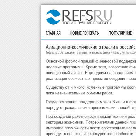
ГЛАВНАЯ
НОВЫЕ РЕФЕРАТЫ
ПОПУЛЯРНЫЕ
Авиационно-космические отрасли в российс
Рефераты
/
Астрономия, авиация и космонавтика
/
Авиационно-косм
Основной формой прямой финансовой поддерж
целевые программы. Кроме того, возросшие фи
авиационный лизинг. Еще одним направлением 
реализация совместных проектов создания ново
Существуют и многочисленные программы коопе
пока незначительные объемы работ.
Государственная поддержка может быть и в фо
наряду с гражданскими программами способству
При создании ракетно-космической техники реа
секторам экономики. Потребителями данной прод
имеющие возможности вести собственные иссле
приведут к повышению конкурентоспособности 