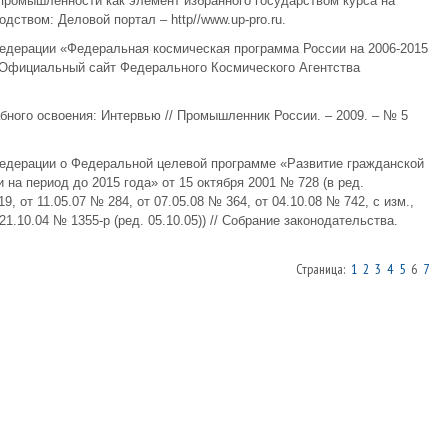
 промышленности как элемент избранного государством курса на
дством: Деловой портал – http//www.up-pro.ru.
Федерации «Федеральная космическая программа России на 2006-2015
// Официальный сайт Федерального Космического Агентства
бного освоения: Интервью // Промышленник России. – 2009. – № 5
Федерации о Федеральной целевой программе «Развитие гражданской
 на период до 2015 года» от 15 октября 2001 № 728 (в ред.
 от 11.05.07 № 284, от 07.05.08 № 364, от 04.10.08 № 742, с изм.,
10.04 № 1355-р (ред. 05.10.05)) // Собрание законодательства.
Страница:
1
2
3
4
5
6
7