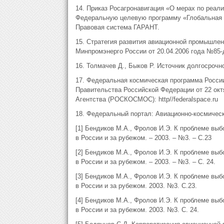
14. Приказ Росагронавигация «О мерах по реал
Федеральную целевую программу «Глобальная нав
Правовая система ГАРАНТ.
15. Стратегия развития авиационной промышлен
Минпромэнерго России от 20.04.2006 года №85-дс
16. Толмачев Д., Быков Р. Источник долгосрочно
17. Федеральная космическая программа России
Правительства Российской Федерации от 22 окт
Агентства (РОСКОСМОС): http//federalspace.ru
18. Федеральный портал: Авиационно-космический
[1] Бендиков М.А., Фролов И.Э. К проблеме вы
в России и за рубежом. – 2003. – №3. – С.23
[2] Бендиков М.А., Фролов И.Э. К проблеме вы
в России и за рубежом. – 2003. – №3. – С. 24.
[3] Бендиков М.А., Фролов И.Э. К проблеме вы
в России и за рубежом. 2003. №3. С.23.
[4] Бендиков М.А., Фролов И.Э. К проблеме вы
в России и за рубежом. 2003. №3. С. 24.