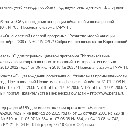
звития: учеб.-метод. пособие / Под научн.ред. Букиной Т.В., Зуевой
области «Об утверждении концепции областной инновационной
10 г. N 70 // Правовая система ГАРАНТ.
ы «Об областной целевой программе "Развитие малой авиации
 октября 2006 г. N 602-IV-ОД // Собрание правовых актов Воронежской
бласти "О долгосрочной целевой программе "Использование
менных геоинформационных технологий в интересах социально-
2010-2012 годы" от 05 июля 2010 № 263 // Правовая система ГАРАНТ.
области «Об утверждении положения об Управлении промышленности,
 ред. Постановлений Правительства Пензенской обл. от 31.01.2008 N
38-пП, от 21.11.2008 N 781-пП, от 17.02.2009 N 127-пП, от 17.04.2009 N
ный портал Правительства Пензенской области – http://www.penza.ru
Федерации «О Федеральной целевой программе «Развитие
2-2010 годы и на период до 2015 года» от 15 октября 2001 № 728 (в
 519, от 11.05.07 № 284, от 07.05.08 № 364, от 04.10.08 № 742, с
РФ 21.10.04 № 1355-р (ред. 05.10.05)) // Собрание