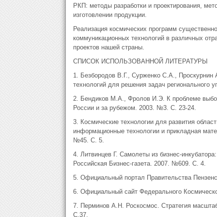
РКП: методы разработки и проектирования, мет
изготовлении продукции.
Реализация космических программ существенн
коммуникационных технологий в различных отра
проектов нашей страны.
СПИСОК ИСПОЛЬЗОВАННОЙ ЛИТЕРАТУРЫ
1. Безбородов В.Г., Сурженко С.А., Проскурни
технологий для решения задач регионального уп
2. Бендиков М.А., Фролов И.Э. К проблеме выб
России и за рубежом. 2003. №3. С. 23-24.
3. Космические технологии для развития обла
информационные технологии и прикладная матем
№45. С. 5.
4. Литвинцев Г. Самолеты из бизнес-инкубатора
Российская Бизнес-газета. 2007. №609. С. 4.
5. Официальный портал Правительства Пензенско
6. Официальный сайт Федерального Космическог
7. Перминов А.Н. Роскосмос. Стратегия масштаб
С.37.