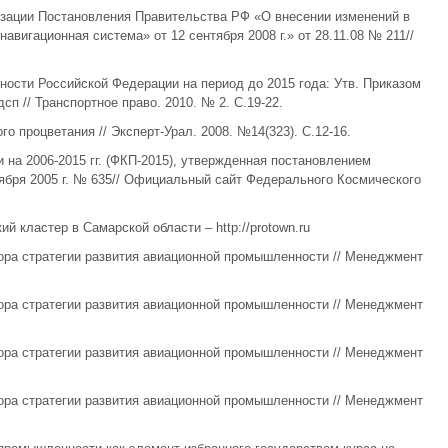
изации Постановления Правительства РФ «О внесении изменений в
игационная система» от 12 сентября 2008 г.» от 28.11.08 № 211//
ности Российской Федерации на период до 2015 года: Утв. Приказом
п // Транспортное право. 2010. № 2. С.19-22.
го процветания // Эксперт-Урал. 2008. №14(323). С.12-16.
 на 2006-2015 гг. (ФКП-2015), утвержденная постановлением
ября 2005 г. № 635// Официальный сайт Федерального Космического
 кластер в Самарской области – http://protown.ru
бора стратегии развития авиационной промышленности // Менеджмент
бора стратегии развития авиационной промышленности // Менеджмент
бора стратегии развития авиационной промышленности // Менеджмент
бора стратегии развития авиационной промышленности // Менеджмент