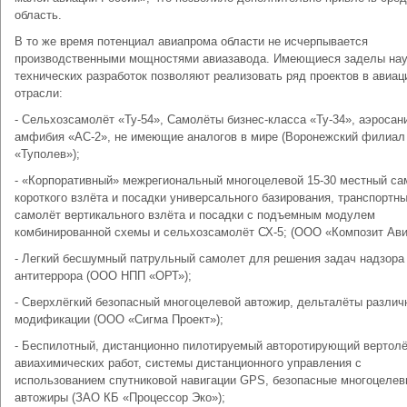
область.
В то же время потенциал авиапрома области не исчерпывается
производственными мощностями авиазавода. Имеющиеся заделы нау
технических разработок позволяют реализовать ряд проектов в авиац
отрасли:
- Сельхозсамолёт «Ту-54», Самолёты бизнес-класса «Ту-34», аэросани
амфибия «АС-2», не имеющие аналогов в мире (Воронежский филиа
«Туполев»);
- «Корпоративный» межрегиональный многоцелевой 15-30 местный са
короткого взлёта и посадки универсального базирования, транспортн
самолёт вертикального взлёта и посадки с подъемным модулем
комбинированной схемы и сельхозсамолёт СХ-5; (ООО «Композит Ави
- Легкий бесшумный патрульный самолет для решения задач надзора
антитеррора (ООО НПП «ОРТ»);
- Сверхлёгкий безопасный многоцелевой автожир, дельталёты различ
модификации (ООО «Сигма Проект»);
- Беспилотный, дистанционно пилотируемый авторотирующий вертолё
авиахимических работ, системы дистанционного управления с
использованием спутниковой навигации GPS, безопасные многоцеле
автожиры (ЗАО КБ «Процессор Эко»);