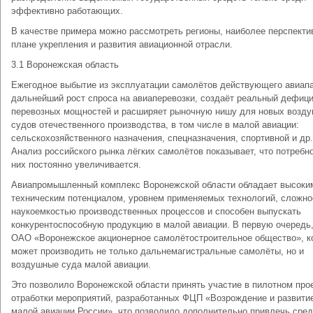
эффективно работающих.
В качестве примера можно рассмотреть регионы, наиболее перспекти
плане укрепления и развития авиационной отрасли.
3.1 Воронежская область
Ежегодное выбытие из эксплуатации самолётов действующего авиапа
дальнейший рост спроса на авиаперевозки, создаёт реальный дефиц
перевозных мощностей и расширяет рыночную нишу для новых возд
судов отечественного производства, в том числе в малой авиации:
сельскохозяйственного назначения, спецназначения, спортивной и др.
Анализ российского рынка лёгких самолётов показывает, что потребн
них постоянно увеличивается.
Авиапромышленный комплекс Воронежской области обладает высоки
техническим потенциалом, уровнем применяемых технологий, сложно
наукоемкостью производственных процессов и способен выпускать
конкурентоспособную продукцию в малой авиации. В первую очередь,
ОАО «Воронежское акционерное самолётостроительное общество», к
может производить не только дальнемагистральные самолёты, но и
воздушные суда малой авиации.
Это позволило Воронежской области принять участие в пилотном про
отработки мероприятий, разработанных ФЦП «Возрождение и развити
малой авиации России», что позволило дополнительно привлечь сред