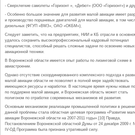
- Сверхлегкие самолеты «Горизонт », «Дебют» (ООО «Горизонт») и дру
- Особенно большое значение для развития малой авиации имеет раз
и производство поршневых двигателей для малой авиации, в том чис
дизельных (ФГУП «ВМЗ», ОАО «ОКБМ»);
Следует заметить, что на предприятиях, НИИ и КБ отрасли в основно
удалось сохранить высокопрофессиональный кадровый потенциал
специалистов, способный решать сложные задачи по освоению новых
авиационной техники.
В Воронежской области имеется опыт работы по лизинговой схеме в
авиастроении.
Однако отсутствие скоординированного комплексного подхода к разв
малой авиации области не позволяет в полной мере задействовать
имеющиеся ресурсы и наработки. В настоящее время нужны новые п
по поддержке малой авиации, и Воронежская область может стать
полигоном по отработке современных механизмов её развития.
Основным механизмом реализации промышленной политики в решени
данной проблемы стала областная целевая программа «Развитие мал
авиации Воронежской области на 2007-2011 годы».[10] Правда,
Постановлением Воронежской областной Думы от 24 декабря 2009 г. 
IV-ОД Программа была признана утратившей силу.