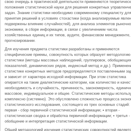
свою очередь в практической деятельности применяются теоретичес
положения статистической науки для решения конкретных управленч
задач. Знание статистики необходимо современному специалисту дл
принятия решений в условиях стохастики (когда анализируемые явле
подвержены влиянию случайностей), для анализа элементов рыночн
экономики, в сборе информации, в связи с увеличением числа
хозяйственных единиц и их типов, аудите, финансовом менеджменте,
прогнозировании.
Для изучения предмета статистики разработаны и применяются
специфические приемы, совокупность которых образует методологию
статистики (методы массовых наблюдений, группировок, обобщающи
показателей, динамических рядов, индексный метод и др.). Применен
статистике конкретных методов предопределяется поставленными за
и зависит от характера исходной информации. При этом статистика
опирается на такие диалектические категории, как количество и качес
необходимость и случайность, причинность, закономерность, единичн
массовое, индивидуальное и общее. Статистические методы использ
комплексно (системно). Это обусловлено сложностью процесса эконо
статистического исследования, состоящего из трех основных стадий: 
первая - сбор первичной статистической информации; • вторая -
статистическая сводка и обработка первичной информации; • третья -
обобщение и интерпретация статистической информации.
Общей методологией изучения статистических совокупностей являет