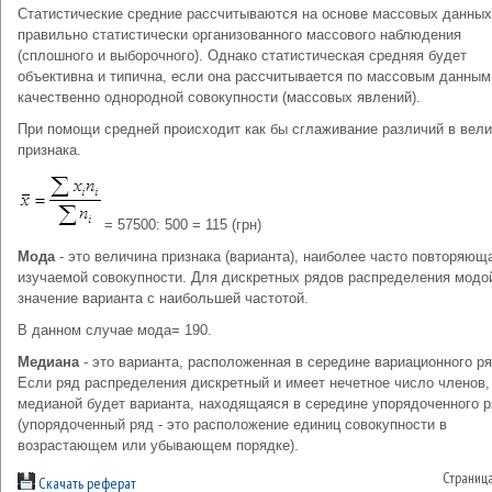
Статистические средние рассчитываются на основе массовых данных
правильно статистически организованного массового наблюдения
(сплошного и выборочного). Однако статистическая средняя будет
объективна и типична, если она рассчитывается по массовым данным
качественно однородной совокупности (массовых явлений).
При помощи средней происходит как бы сглаживание различий в вел
признака.
= 57500: 500 = 115 (грн)
Мода
- это величина признака (варианта), наиболее часто повторяющ
изучаемой совокупности. Для дискретных рядов распределения модо
значение варианта с наибольшей частотой.
В данном случае мода= 190.
Медиана
- это варианта, расположенная в середине вариационного ря
Если ряд распределения дискретный и имеет нечетное число членов,
медианой будет варианта, находящаяся в середине упорядоченного 
(упорядоченный ряд - это расположение единиц совокупности в
возрастающем или убывающем порядке).
Страниц
Скачать реферат