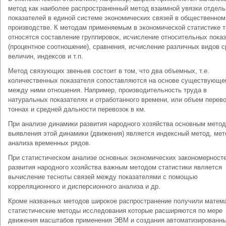
метод как наиболее распространенный метод взаимной увязки отдел
показателей в единой системе экономических связей в общественном
производстве. К методам применяемым в экономической статистике 
относятся составление группировок, исчисление относительных пока
(процентное соотношение), сравнения, исчисление различных видов 
величин, индексов и т.п.
Метод связующих звеньев состоит в том, что два объемных, т.е.
количественных показателя сопоставляются на основе существующе
между ними отношения. Например, производительность труда в
натуральных показателях и отработанного времени, или объем перево
тоннах и средней дальности перевозок в км.
При анализе динамики развития народного хозяйства основным мето
выявления этой динамики (движения) является индексный метод, ме
анализа временных рядов.
При статистическом анализе основных экономических закономерност
развития народного хозяйства важным методом статистики является
вычисление тесноты связей между показателями с помощью
корреляционного и дисперсионного анализа и др.
Кроме названных методов широкое распространение получили матема
статистические методы исследования которые расширяются по мере
движения масштабов применения ЭВМ и создания автоматизированн