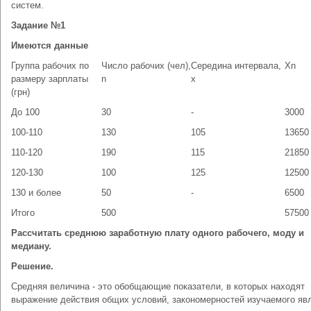
систем.
Задание №1
Имеются данные
Группа рабочих по
Число рабочих (чел),
Середина интервала,
Xn
размеру зарплаты
n
x
(грн)
До 100
30
-
3000
100-110
130
105
13650
110-120
190
115
21850
120-130
100
125
12500
130 и более
50
-
6500
Итого
500
57500
Рассчитать среднюю заработную плату одного рабочего, моду и
медиану.
Решение.
Средняя величина - это обобщающие показатели, в которых находят
выражение действия общих условий, закономерностей изучаемого яв