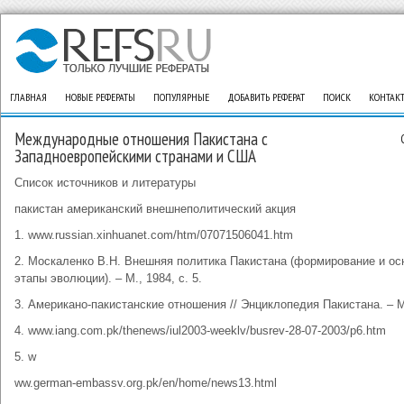
ГЛАВНАЯ
НОВЫЕ РЕФЕРАТЫ
ПОПУЛЯРНЫЕ
ДОБАВИТЬ РЕФЕРАТ
ПОИСК
КОНТАК
Международные отношения Пакистана с
Западноевропейскими странами и США
Список источников и литературы
пакистан американский внешнеполитический акция
1. www.russian.xinhuanet.com/htm/07071506041.htm
2. Москаленко В.Н. Внешняя политика Пакистана (формирование и о
этапы эволюции). – М., 1984, с. 5.
3. Американо-пакистанские отношения // Энциклопедия Пакистана. – М
4. www.iang.com.pk/thenews/iul2003-weeklv/busrev-28-07-2003/p6.htm
5. w
ww.german-embassv.org.pk/en/home/news13.html