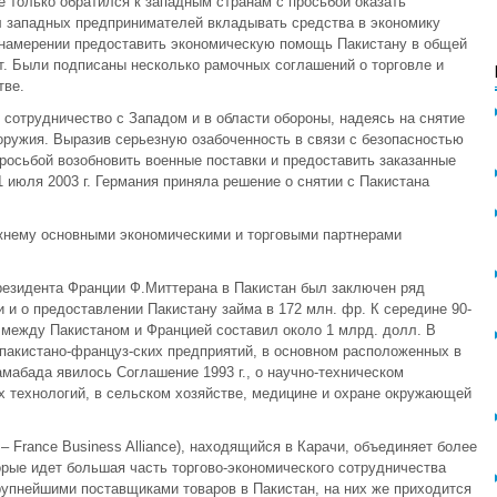
 только обратился к западным странам с просьбой оказать
л западных предпринимателей вкладывать средства в экономику
 намерении предоставить экономическую помощь Пакистану в общей
ет. Были подписаны несколько рамочных соглашений о торговле и
тве.
 сотрудничество с Западом и в области обороны, надеясь на снятие
 оружия. Выразив серьезную озабоченность в связи с безопасностью
осьбой возобновить военные поставки и предоставить заказанные
1 июля 2003 г. Германия приняла решение о снятии с Пакистана
жнему основными экономическими и торговыми партнерами
президента Франции Ф.Миттерана в Пакистан был заключен ряд
и и о предоставлении Пакистану займа в 172 млн. фр. К середине 90-
а между Пакистаном и Францией составил около 1 млрд. долл. В
акистано-француз-ских предприятий, в основном расположенных в
абада явилось Соглашение 1993 г., о научно-техническом
 технологий, в сельском хозяйстве, медицине и охране окружающей
– France Business Alliance), находящийся в Карачи, объединяет более
орые идет большая часть торгово-экономического сотрудничества
упнейшими поставщиками товаров в Пакистан, на них же приходится