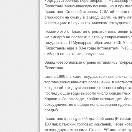
ходе двусторонних переговоров. П.Мушарраф не
Пакистану экономическую помощь, но и призва
Пакистана. Со своей стороны, США объявили о
сложности на сумму в 3 млрд. долл. на пять л
инвестициях и научно-техническом сотрудничес
Помимо этого Пакистан стремится восстановить
им эмбарго на поставки в страну современного
государства, П.Мушарраф обратился к США с пр
Пакистаном еще в 80-е годы истребители Р-16. 
эмбарго на поставки вооружения.
Западноевропейские страны оставались по-пре
Пакистана.
Еще в 1990 г. в ходе государственного визита 
торгово-экономиче-ских соглашений, в частност
х годов объем двустороннего торгового оборот
последующие годы выросло число совместных п
Карачи и Исламабаде. Крайне важным для Ислам
сотрудничестве в сфере использования ядерных
среды8.
Пакистано-французский деловой союз (Pakistan 
100 пакистанских торговых компаний, через кот
между двумя странами. Страны ЕС являются кр