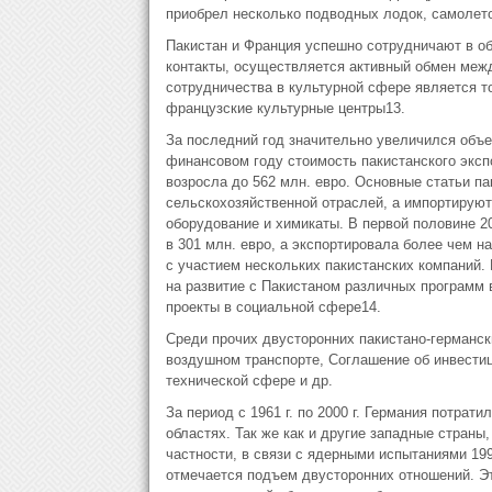
приобрел несколько подводных лодок, самолето
Пакистан и Франция успешно сотрудничают в об
контакты, осуществляется активный обмен меж
сотрудничества в культурной сфере является т
французские культурные центры13.
За последний год значительно увеличился объе
финансовом году стоимость пакистанского эксп
возросла до 562 млн. евро. Основные статьи па
сельскохозяйственной отраслей, а импортируют
оборудование и химикаты. В первой половине 2
в 301 млн. евро, а экспортировала более чем н
с участием нескольких пакистанских компаний. 
на развитие с Пакистаном различных программ 
проекты в социальной сфере14.
Среди прочих двусторонних пакистано-германс
воздушном транспорте, Соглашение об инвестиц
технической сфере и др.
За период с 1961 г. по 2000 г. Германия потрат
областях. Так же как и другие западные страны
частности, в связи с ядерными испытаниями 1998
отмечается подъем двусторонних отношений. Эт