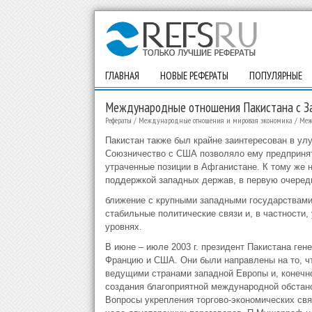
ГЛАВНАЯ
НОВЫЕ РЕФЕРАТЫ
ПОПУЛЯРНЫЕ
Международные отношения Пакистана с З
Рефераты
/
Международные отношения и мировая экономика
/
Меж
Пакистан также был крайне заинтересован в ул
Союзничество с США позволяло ему предпринят
утраченные позиции в Афганистане. К тому же 
поддержкой западных держав, в первую очеред
ближение с крупными западными государствами
стабильные политические связи и, в частности,
уровнях.
В июне – июле 2003 г. президент Пакистана ге
Францию и США. Они были направлены на то, ч
ведущими странами западной Европы и, конечно
создания благоприятной международной обстано
Вопросы укрепления торгово-экономических свя