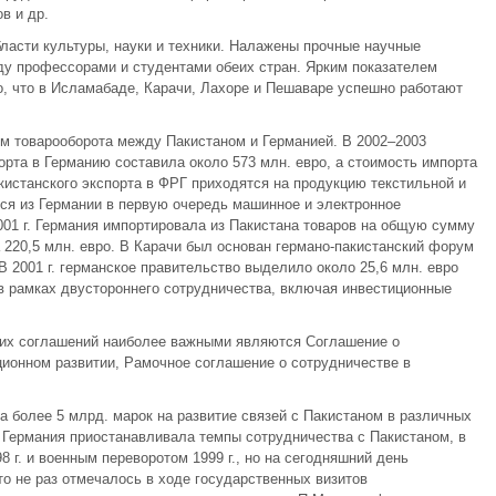
в и др.
ласти культуры, науки и техники. Налажены прочные научные
ду профессорами и студентами обеих стран. Ярким показателем
о, что в Исламабаде, Карачи, Лахоре и Пешаваре успешно работают
м товарооборота между Пакистаном и Германией. В 2002–2003
орта в Германию составила около 573 млн. евро, а стоимость импорта
кистанского экспорта в ФРГ приходятся на продукцию текстильной и
ся из Германии в первую очередь машинное и электронное
001 г. Германия импортировала из Пакистана товаров на общую сумму
а 220,5 млн. евро. В Карачи был основан германо-пакистанский форум
В 2001 г. германское правительство выделило около 25,6 млн. евро
в рамках двустороннего сотрудничества, включая инвестиционные
ких соглашений наиболее важными являются Соглашение о
ионном развитии, Рамочное соглашение о сотрудничестве в
ила более 5 млрд. марок на развитие связей с Пакистаном в различных
, Германия приостанавливала темпы сотрудничества с Пакистаном, в
 г. и военным переворотом 1999 г., но на сегодняшний день
о не раз отмечалось в ходе государственных визитов