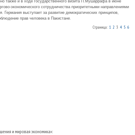
но также и в ходе государственного визита П.Мушаррафа в июне
оргово-экономического сотрудничества приоритетными направлениями
. Германия выступает за развитие демократических принципов,
блюдение прав человека в Пакистане.
Страница:
1
2
3
4
5
6
ения и мировая экономика»: