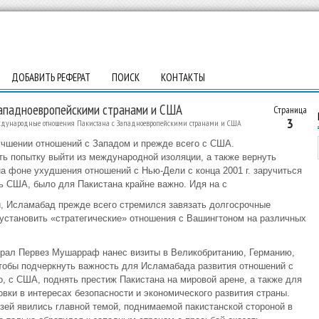
ДОБАВИТЬ РЕФЕРАТ
ПОИСК
КОНТАКТЫ
ападноевропейскими странами и США
Страница
3
дународные отношения Пакистана с Западноевропейскими странами и США
учшении отношений с Западом и прежде всего с США.
ь попытку выйти из международной изоляции, а также вернуть
на фоне ухудшения отношений с Нью-Дели с конца 2001 г. заручиться
ь США, было для Пакистана крайне важно. Идя на с
, Исламабад прежде всего стремился завязать долгосрочные
 установить «стратегические» отношения с Вашингтоном на различных
нерал Первез Мушарраф нанес визиты в Великобританию, Германию,
тобы подчеркнуть важность для Исламабада развития отношений с
, с США, поднять престиж Пакистана на мировой арене, а также для
вки в интересах безопасности и экономического развития страны.
зей явились главной темой, поднимаемой пакистанской стороной в