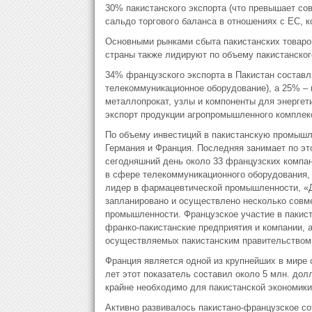
30% пакистанского экспорта (что превышает со
сальдо торгового баланса в отношениях с ЕС, ко
Основными рынками сбыта пакистанских товаров
страны также лидируют по объему пакистанског
34% французского экспорта в Пакистан составл
телекоммуникационное оборудование), а 25% –
металлопрокат, узлы и компоненты для энергет
экспорт продукции агропромышленного комплек
По объему инвестиций в пакистанскую промышл
Германия и Франция. Последняя занимает по эт
сегодняшний день около 33 французских компа
в сфере телекоммуникационного оборудования, 
лидер в фармацевтической промышленности, «Д
запланировано и осуществлено несколько совме
промышленности. Французское участие в пакис
франко-пакистанские предприятия и компании, 
осуществляемых пакистанским правительством
Франция является одной из крупнейших в мире
лет этот показатель составил около 5 млн. дол
крайне необходимо для пакистанской экономики
Активно развивалось пакистано-французское со