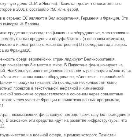
вокупную долю США и Японии). Пакистан достиг положительного
торое в 2001 г. составило 750 млн. евро9.
 в странах ЕС являются Великобритания, Германия и Франция. Эти
о импорта из Европы.
яют средства производства (машины и оборудование, электроника и
 промежуточные продукты и полуфабрикаты (в основном химикаты,
ического и электронного машиностроения) В последние годы возрос
са из Франции10.
енность среди европейских стран лидируют Великобритания,
ому показателю 8-е место в мире. В Пакистане функционирует на
ний. Наибольшую инвестиционную активность развернули «Алкатель»
«Алстом» – электронное оборудование, «Авентис» – европейский
анон» – продукты питания. За последние несколько лет было
стных проектов в текстильной, нефтяной и химической
танской экономике осуществляется в основном через совместные
а также через участие Франции в приватизационных программах,
11.
 стран, оказывающих финансовую помощь Пакистану (за последние 5
л.). В основном эти средства идут на развитие инфраструктуры, что
12.
трудничество и в военной сфере, в рамках которого Пакистан