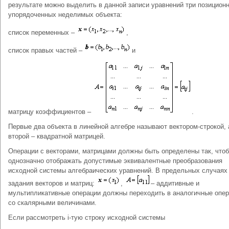
результате можно выделить в данной записи уравнений три позицион
упорядоченных неделимых объекта:
список переменных –
,
список правых частей –
и
матрицу коэффициентов –
.
Первые два объекта в линейной алгебре называют вектором-строкой, 
второй – квадратной матрицей.
Операции с векторами, матрицами должны быть определены так, что
однозначно отображать допустимые эквивалентные преобразования
исходной системы алгебраических уравнений. В предельных случаях
задания векторов и матриц:
,
– аддитивные и
мультипликативные операции должны переходить в аналогичные опе
со скалярными величинами.
Если рассмотреть i-тую строку исходной системы