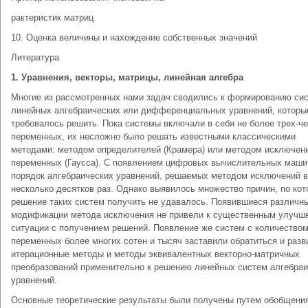
рактеристик матриц
10. Оценка величины и нахождение собственных значений
Литература
1. Уравнения, векторы, матрицы, линейная алгебра
Многие из рассмотренных нами задач сводились к формированию си
линейных алгебраических или дифференциальных уравнений, которы
требовалось решить. Пока системы включали в себя не более трех-ч
переменных, их несложно было решать известными классическими
методами: методом определителей (Крамера) или методом исключен
переменных (Гаусса). С появлением цифровых вычислительных маши
порядок алгебраических уравнений, решаемых методом исключений в
несколько десятков раз. Однако выявилось множество причин, по ко
решение таких систем получить не удавалось. Появившиеся различн
модификации метода исключения не привели к существенным улучш
ситуации с получением решений. Появление же систем с количество
переменных более многих сотен и тысяч заставили обратиться и разв
итерационные методы и методы эквивалентных векторно-матричных
преобразований применительно к решению линейных систем алгебраи
уравнений.
Основные теоретические результаты были получены путем обобщени