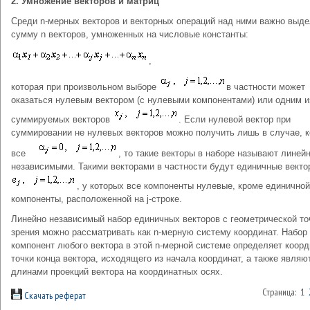
2. Умножение векторов и матриц
Среди n-мерных векторов и векторных операций над ними важно выде
сумму n векторов, умноженных на числовые константы:
,
которая при произвольном выборе
в частности может
оказаться нулевым вектором (с нулевыми компонентами) или одним и
суммируемых векторов
. Если нулевой вектор при
суммировании не нулевых векторов можно получить лишь в случае, к
все
, то такие векторы в наборе называют линей
независимыми. Такими векторами в частности будут единичные векто
, у которых все компоненты нулевые, кроме единичной
компоненты, расположенной на j-строке.
Линейно независимый набор единичных векторов с геометрической то
зрения можно рассматривать как n-мерную систему координат. Набор
компонент любого вектора в этой n-мерной системе определяет коор
точки конца вектора, исходящего из начала координат, а также являю
длинами проекций вектора на координатных осях.
Страница: 1
Скачать реферат