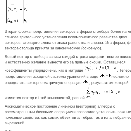
.
Вторая форма представления векторов в форме столбцов более нагл
смысле зрительного установления покомпонентного равенства двух
векторов: стоящего слева от знака равенства и справа. Эта форма, 
вектора-столбца принята за каноническую (основную).
Левый вектор-столбец в записи каждой строки содержит вектор неизв
и естественно желание вынести его за прямые скобки. Оставшиеся
коэффициенты упорядочены, как в матрице
. Тепер
представления исходной системы уравнений в виде
несложно
определить векторно-матричную операцию
, результатом которой
является вектор с i-той компонентой, равной
.
Аксиоматическое построение линейной (векторной) алгебры с
рассмотренными базовыми операциями позволило установить важные
полезные свойства, как самих объектов алгебры, так и их алгебраиче
выражений.