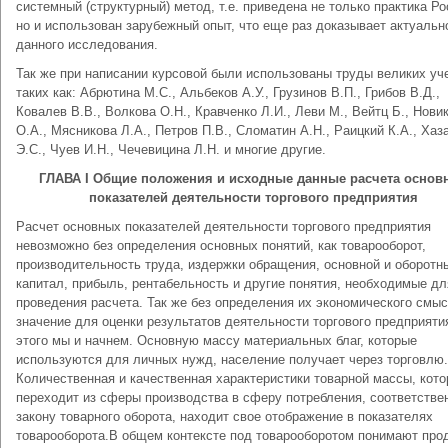
системный (структурный) метод, т.е. приведена не только практика Ро
но и использован зарубежный опыт, что еще раз доказывает актуальн
данного исследования.
Так же при написании курсовой были использованы труды великих уч
таких как: Абрютина М.С., Альбеков А.У., Грузинов В.П., Грибов В.Д.,
Ковалев В.В., Волкова О.Н., Кравченко Л.И., Леви М., Вейтц Б., Нови
О.А., Мясникова Л.А., Петров П.В., Сломатин А.Н., Раицкий К.А., Хаз
Э.С., Чуев И.Н., Чечевицина Л.Н. и многие другие.
ГЛАВА
I
Общие положения и исходные данные расчета основ
показателей деятельности торгового предприятия
Расчет основных показателей деятельности торгового предприятия
невозможно без определения основных понятий, как товарооборот,
производительность труда, издержки обращения, основной и оборотн
капитал, прибыль, рентабельность и другие понятия, необходимые дл
проведения расчета. Так же без определения их экономического смыс
значение для оценки результатов деятельности торгового предприяти
этого мы и начнем. Основную массу материальных благ, которые
используются для личных нужд, население получает через торговлю.
Количественная и качественная характеристики товарной массы, кото
переходит из сферы производства в сферу потребления, соответстве
закону товарного оборота, находит свое отображение в показателях
товарооборота.В общем контексте под товарооборотом понимают про