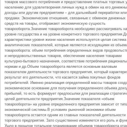
товаров массового потребления и предоставление платных торговых 
населению для удовлетворения личных нужд в обмен на его денежн
доходы или другим предприятиям – для дальнейшей переработки или
продажи. Экономические отношения, связанные с обменом денежных
средств на товары, отображают экономическую сущность
товарооборота.Значение товарооборота необходимо рассматривать н
уровне государства и на уровне конкретного торгового предприятия.Д
характеристики уровня жизни населения используется целая система
аналитических показателей, которые являются исходящими из объем
товарооборота: объем потребления определенных видов продовольст
и непродовольственных товаров, обеспечение населения товарами
культурно-бытового назначения, соответствие потребления рационал
нормам и др.Объем товарооборота является основным валовым
показателем деятельности торгового предприятия, который характери
результат его деятельности, что касается займа покупных фондов
потребителей. Именно реализация определенной массы товаров созд
экономическое основание для получения определенного объема дохо
прибылей, то есть формирует предпосылки для реализации стратегич
целей деятельности предприятия.Значение показателя «объем
товарооборота» на уровне определенного предприятия зависит от тип
экономической системы.В условиях рыночной экономики объем
товарооборота остается одним из главных показателей деятельности
торгового предприятия. Зато существенно изменяется его роль и фун
Ушло в прошлое тотальное планирование объемов товарооборота от