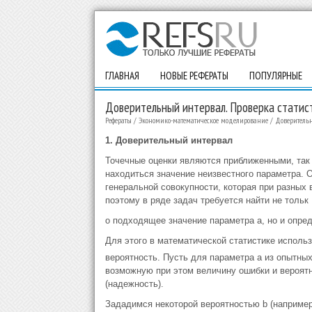
ГЛАВНАЯ
НОВЫЕ РЕФЕРАТЫ
ПОПУЛЯРНЫЕ
Доверительный интервал. Проверка статис
Рефераты
/
Экономико-математическое моделирование
/
Доверительн
1. Доверительный интервал
Точечные оценки являются приближенными, так 
находиться значение неизвестного параметра. 
генеральной совокупности, которая при разных 
поэтому в ряде задач требуется найти не тольк
о подходящее значение параметра а, но и опред
Для этого в математической статистике исполь
вероятность. Пусть для параметра а из опытн
возможную при этом величину ошибки и вероятно
(надежность).
Зададимся некоторой вероятностью b (например, 