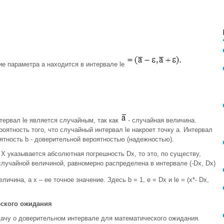
ние параметра а находится в интервале le
тервал le является случайным, так как
- случайная величина.
оятность того, что случайный интервал le накроет точку а. Интервал
ятность b - доверительной вероятностью (надежностью).
Х указывается абсолютная погрешность Dх, то это, по существу,
случайной величиной, равномерно распределена в интервале (-Dх, Dх)
личина, а х – ее точное значение. Здесь b = 1, e = Dх и le = (x*- Dх,
ского ожидания
дачу о доверительном интервале для математического ожидания.