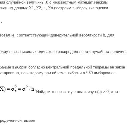
ния случайной величины Х с неизвестным математическим
пытных данных Х1, Х2, . , Хn построим выборочные оценки
ервал le, соответствующий доверительной вероятности b, для
умму n независимых одинаково распределенных случайных величин
бъеме выборки согласно центральной предельной теоремы ее закон
е правило, по которому при объеме выборки n ³ 30 выборочное
Найдем теперь такую величину e(b) > 0, для
ределенной, имеем