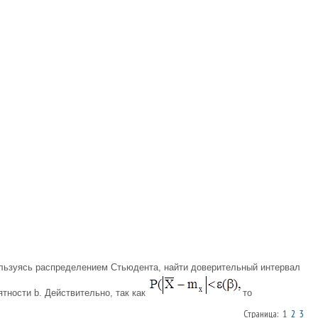
льзуясь распределением Стьюдента, найти доверительный интервал
тности b. Действительно, так как
то
Страница: 1
2
3