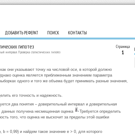
ДОБАВИТЬ РЕФЕРАТ
ПОИСК
КОНТАКТЫ
тических гипотез
Страница
1
ый интервал. Проверка статистических гипотез
как они указывают точку на числовой оси, в которой должно
Однако оценка является приближенным значением параметра
выборках одного и того же объема будет принимать разные значения,
елить его точность и надежность.
зуется два понятия – доверительный интервал и доверительная
ых данных получена несмещенная оценка
Требуется определить
сть того, что оценка не выскочит за пределы этой ошибки
b = 0,99) и найдем такое значение e > 0, для которого