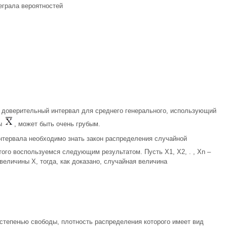
еграла вероятностей
й доверительный интервал для среднего генерального, использующий
ны
, может быть очень грубым.
нтервала необходимо знать закон распределения случайной
ого воспользуемся следующим результатом. Пусть Х1, Х2, . , Хn –
еличины Х, тогда, как доказано, случайная величина
степенью свободы, плотность распределения которого имеет вид