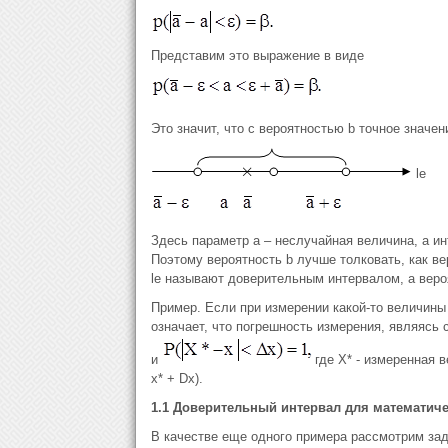
Представим это выражение в виде
Это значит, что с вероятностью b точное значе
le
Здесь параметр а – неслучайная величина, а ин
Поэтому вероятность b лучше толковать, как вер
le называют доверительным интервалом, а веро
Пример. Если при измерении какой-то величины 
означает, что погрешность измерения, являясь 
и
где Х* - измеренная ве
x* + Dх).
1.1
Доверительный интервал для математиче
В качестве еще одного примера рассмотрим за