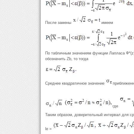
После замены
имеем
По табличным значениям функции Лапласа Ф*(z) 
обозначить Zb, то тогда
Среднее квадратичное значение
приближенн
где
Таким образом, доверительный интервал для ср
le =