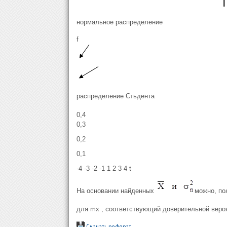
нормальное распределение
f
распределение Стьдента
0,4
0,3
0,2
0,1
-4 -3 -2 -1 1 2 3 4 t
На основании найденных
можно, по
для mx , соответствующий доверительной вероя
Скачать реферат