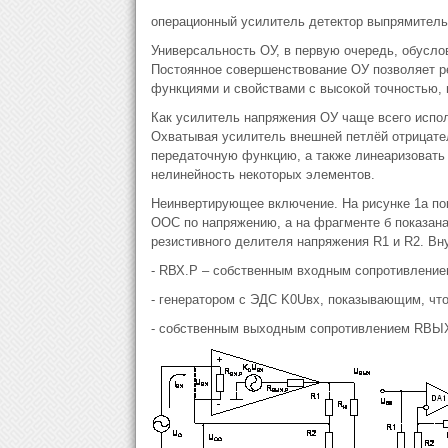
операционный усилитель детектор выпрямитель
Универсальность ОУ, в первую очередь, обусло
Постоянное совершенствование ОУ позволяет р
функциями и свойствами с высокой точностью, н
Как усилитель напряжения ОУ чаще всего испол
Охватывая усилитель внешней петлёй отрицате
передаточную функцию, а также линеаризовать
нелинейность некоторых элементов.
Неинвертирующее включение. На рисунке 1а по
ООС по напряжению, а на фрагменте б показана
резистивного делителя напряжения R1 и R2. Вн
- RВХ.Р – собственным входным сопротивлением
- генератором с ЭДС K0Uвх, показывающим, что
- собственным выходным сопротивлением RВЫХ.