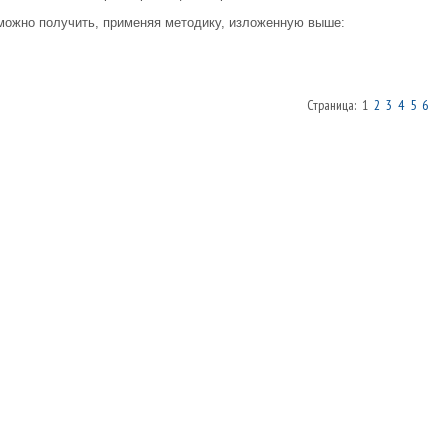
можно получить, применяя методику, изложенную выше:
Страница: 1
2
3
4
5
6