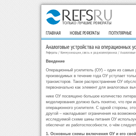
ГЛАВНАЯ
НОВЫЕ РЕФЕРАТЫ
ПОПУЛЯРНЫЕ
Аналоговые устройства на операционных у
Рефераты
/
Коммуникации, связь и радиоэлектроника
/
Аналоговые 
Введение
Операционный усилитель (ОУ) – один из самых
производимых в течение года ОУ уступает толь
транзисторов. Такое распространение ОУ обусл
первоначально как элемент для аналоговых вы
нике ОУ посвящено большое количество литера
моделирования должно быть понятно, что при и
операционного усилителя. С одной стороны, эт
другой – накладывает ограничения на возможно
исследуемой схеме шины питания ОУ использую
обеспечат их работоспособности, о чём следует
1. Основные схемы включения ОУ и его свой