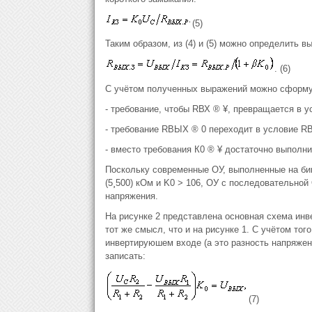
(5)
Таким образом, из (4) и (5) можно определить 
. (6)
С учётом полученных выражений можно сформу
- требование, чтобы RВХ ® ¥, превращается в 
- требование RВЫХ ® 0 переходит в условие R
- вместо требования К0 ® ¥ достаточно выполни
Поскольку современные ОУ, выполненные на би
(5¸500) кОм и K0 > 106, ОУ с последовательно
напряжения.
На рисунке 2 представлена основная схема ин
тот же смысл, что и на рисунке 1. С учётом тог
инвертируюшем входе (а это разность напряжени
записать:
(7)