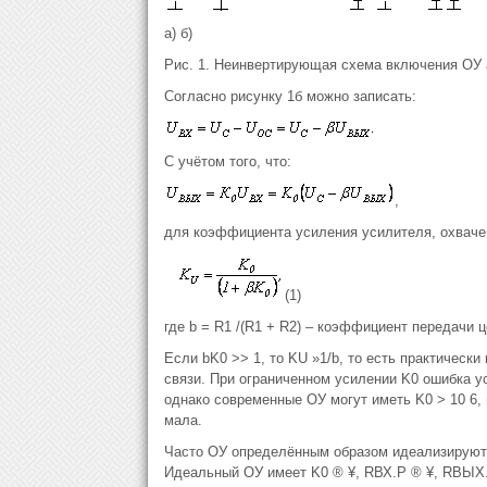
а) б)
Рис. 1. Неинвертирующая схема включения ОУ а
Согласно рисунку 1б можно записать:
С учётом того, что:
,
для коэффициента усиления усилителя, охваче
(1)
где b = R1 /(R1 + R2) – коэффициент передачи ц
Если bK0 >> 1, то KU »1/b, то есть практически
связи. При ограниченном усилении K0 ошибка ус
однако современные ОУ могут иметь K0 > 10 6,
мала.
Часто ОУ определённым образом идеализируют,
Идеальный ОУ имеет K0 ® ¥, RВХ.Р ® ¥, RВЫХ.