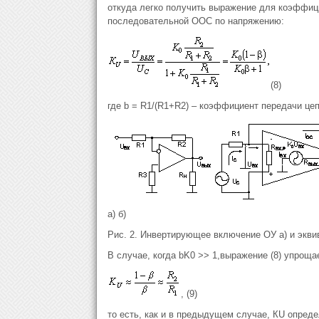
откуда легко получить выражение для коэффиц
последовательной ООС по напряжению:
(8)
где b = R1/(R1+R2) – коэффициент передачи цеп
а) б)
Рис. 2. Инвертирующее включение ОУ а) и экви
В случае, когда bK0 >> 1,выражение (8) упроща
, (9)
то есть, как и в предыдущем случае, КU опреде