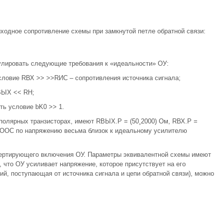
выходное сопротивление схемы при замкнутой петле обратной связи:
лировать следующие требования к «идеальности» ОУ:
условие RВХ >> >>RИС – сопротивления источника сигнала;
ВЫХ << RН;
ть условие bK0 >> 1.
полярных транзисторах, имеют RВЫХ.Р = (50¸2000) Ом, RВХ.Р =
й ООС по напряжению весьма близок к идеальному усилителю
вертирующего включения ОУ. Параметры эквивалентной схемы имеют
о, что ОУ усиливает напряжение, которое присутствует на его
й, поступающая от источника сигнала и цепи обратной связи), можно