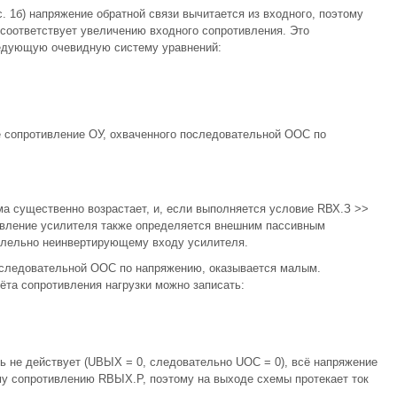
 1б) напряжение обратной связи вычитается из входного, поэтому
соответствует увеличению входного сопротивления. Это
ледующую очевидную систему уравнений:
е сопротивление ОУ, охваченного последовательной ООС по
а существенно возрастает, и, если выполняется условие RВХ.З >>
отивление усилителя также определяется внешним пассивным
ллельно неинвертирующему входу усилителя.
оследовательной ООС по напряжению, оказывается малым.
чёта сопротивления нагрузки можно записать:
зь не действует (UВЫХ = 0, следовательно UОC = 0), всё напряжение
у сопротивлению RВЫХ.Р, поэтому на выходе схемы протекает ток