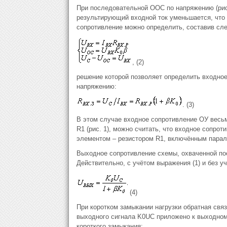
При последовательной ООС по напряжению (рис.
результирующий входной ток уменьшается, что 
сопротивление можно определить, составив с
, (2)
решение которой позволяет определить входно
напряжению:
. (3)
В этом случае входное сопротивление ОУ весьм
R1 (рис. 1), можно считать, что входное сопр
элементом – резистором R1, включённым пара
Выходное сопротивление схемы, охваченной п
Действительно, с учётом выражения (1) и без у
(4)
При коротком замыкании нагрузки обратная свя
выходного сигнала K0UC приложено к выходном
короткого замыкания: