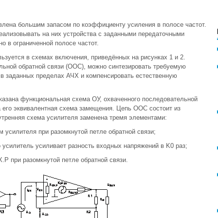
влена большим запасом по коэффициенту усиления в полосе частот.
еализовывать на них устройства с заданными передаточными
о в ограниченной полосе частот.
ьзуется в схемах включения, приведённых на рисунках 1 и 2.
льной обратной связи (ООС), можно синтезировать требуемую
 в заданных пределах АЧХ и компенсировать естественную
казана функциональная схема ОУ, охваченного последовательной
 его эквивалентная схема замещения. Цепь ООС состоит из
утренняя схема усилителя заменена тремя элементами:
 усилителя при разомкнутой петле обратной связи;
 усилитель усиливает разность входных напряжений в K0 раз;
Р при разомкнутой петле обратной связи.