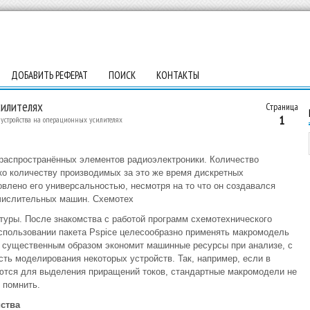
ДОБАВИТЬ РЕФЕРАТ
ПОИСК
КОНТАКТЫ
силителях
Страница
1
устройства на операционных усилителях
 распространённых элементов радиоэлектроники. Количество
ко количеству производимых за это же время дискретных
овлено его универсальностью, несмотря на то что он создавался
числительных машин. Схемотех
туры. После знакомства с работой программ схемотехнического
спользовании пакета Pspice целесообразно применять макромодель
о существенным образом экономит машинные ресурсы при анализе, с
сть моделирования некоторых устройств. Так, например, если в
тся для выделения приращений токов, стандартные макромодели не
 помнить.
ства