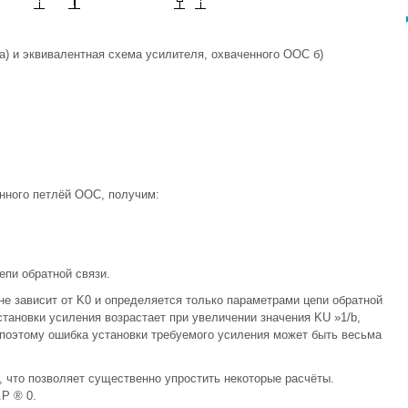
) и эквивалентная схема усилителя, охваченного ООС б)
нного петлёй ООС, получим:
епи обратной связи.
 не зависит от K0 и определяется только параметрами цепи обратной
тановки усиления возрастает при увеличении значения KU »1/b,
 поэтому ошибка установки требуемого усиления может быть весьма
 что позволяет существенно упростить некоторые расчёты.
Р ® 0.